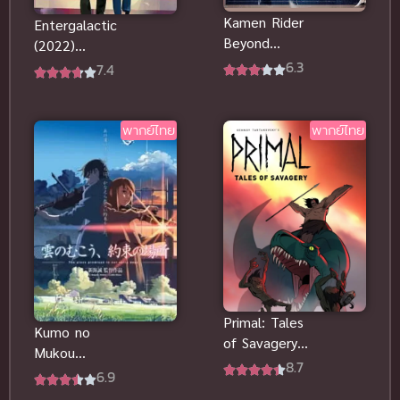
Kamen Rider
Entergalactic
Beyond
(2022)
Generations
อินเตอร์กาแล
6.3
7.4
(2021) พากย์
คติก พากย์
ไทยดูฟรีออน
ไทยดูฟรีออน
ไลน์
ไลน์
พากย์ไทย
พากย์ไทย
Primal: Tales
Kumo no
of Savagery
Mukou
คนหินแดน
8.7
Yakusoku no
6.9
เถื่อนดู
Basho เหนือ