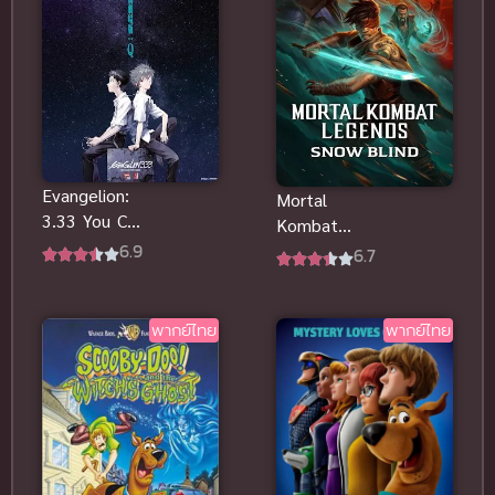
Evangelion:
Mortal
3.33 You Can
Kombat
(Not) Redo
6.9
Legends
6.7
พากย์ไทยดู
Snow Blind
ฟรีออนไลน์จ้า
(2022) ซับ
ไทยดูฟรีออน
พากย์ไทย
พากย์ไทย
ไลน์