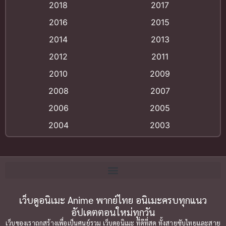
2018
2017
Animation แอนิเมชั่น
(1)
2016
2015
Animation แอนิเมชัน
(19)
2014
2013
2012
2011
anime
(9)
2010
2009
Anime อนิเมะ
(112)
2008
2007
Big tits (นมใหญ่)
(19)
2006
2005
2004
2003
Bitch (ผู้หญิงร่าน)
(1)
2002
2001
Blackmail (ข่มขู่)
(1)
2000
1999
Blood
(1)
1998
1997
1996
1992
Bondage (ทาส)
เว็บดูอนิเมะ Anime พากย์ไทย อนิเมะครบทุกแนว
(1)
1991
อัปเดตตอนใหม่ทุกวัน
1990
Censored (เซ็นเซอร์)
(19)
เว็บของเราถูกสร้างเพื่อเป็นศูนย์รวม เว็บดูอนิเมะ ที่ดีที่สุด ทั้งสายซับไทยและสาย