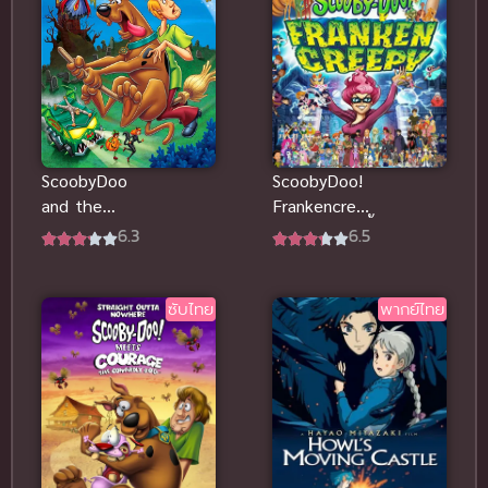
ScoobyDoo
ScoobyDoo!
and the
Frankencreep
Goblin King
y (2014) สคูบี้
6.3
6.5
(2008) สกุ๊ปบี้
ดู อสุรกาย
ดู ราชาแห่ง
พันธุ์ผสม
ภูติ
พากย์ไทย
ซับไทย
พากย์ไทย