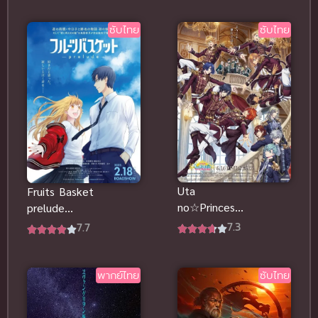
ออนไลน์ฟรีส
เมฆา พากย์
นุกมากๆ
ไทยดูฟรีจ้า
ซับไทย
ซับไทย
Uta
Fruits Basket
no☆Princesa
prelude
ma♪ Movie
อารัมภบท
7.3
7.7
Maji Love
เสน่ห์สาวข้าว
Kingdom ซับ
ปั้น ซับไทยดู
ไทยดูฟรีจ้า
ฟรีจ้า
พากย์ไทย
ซับไทย