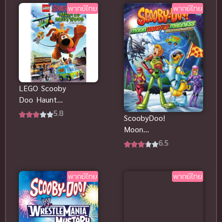
พากย์ไทย
พากย์ไทย
LEGO Scooby
Doo Haunted
Hollywood
5.8
ScoobyDoo!
อาถรรพ์เมือง
Moon
มายา พากย์
Monster
6.5
ไทย
Madness
(2015) สคูบี้ดู
ดวงจันทร์
พากย์ไทย
พากย์ไทย
พากย์ไทย