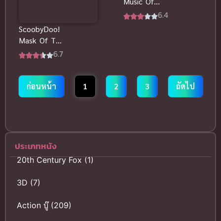
Music Of
The Vampire
6.4
สคูบี้ดู มนต์
ScoobyDoo!
เพลงแวมไพร์
Mask Of The
Blue Falcon
6.7
สคูบี้ดู กับยอด
มนุษย์ พากย์
ไทย
ก่อนหน้า
1
2
3
ถัดไป
ประเภทหนัง
20th Century Fox
(1)
3D
(7)
Action บู๊
(209)