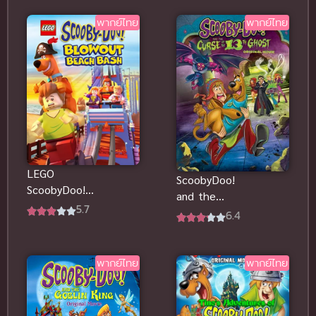
พากย์ไทยดู
ฟรีออนไลน์
พากย์ไทย
พากย์ไทย
LEGO
ScoobyDoo!
ScoobyDoo!
and the
Blowout
5.7
Curse of the
6.4
Beach Bash
13th Ghost
(2017) เลโก้
สคูบี้ดู คดี 13
สคูบี้ดู พากย์
ผี
พากย์ไทย
พากย์ไทย
ไทย