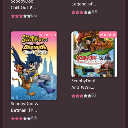
ScoobyDoo
Legend of
Chill Out สคูบี้
the
6.9
ดู! ผจญมนุษย์
6.6
Phantosaur ส
หิมะ พากย์
คูบี้ดู!
ไทยดูฟรีออน
ไดโนเสาร์
ไลน์
พากย์ไทย
พากย์ไทย
คืนชีพ
ScoobyDoo!
And WWE
Curse of the
6.1
Speed
ScoobyDoo &
Demon พากย์
Batman The
ไทยดูฟรีจ้า
Brave and
6.6
the Bold