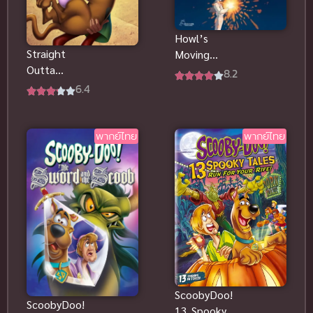
Howl’s
Straight
Moving
Outta
Castle
8.2
Nowhere
ปราสาท
6.4
ScoobyDoo
เวทมนตร์ของ
Meets
ฮาวล์ พากย์
Courage ซับ
ไทยดูฟรีจ้า
พากย์ไทย
พากย์ไทย
ไทยฟรี
ScoobyDoo!
ScoobyDoo!
13 Spooky