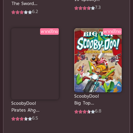
The Sword
Tales: Run
7.3
and the
6.2
for Your
Scoob (2021)
‘Rife! พากย์
สคูบี้ดู ดาบ
ไทยดูฟรี
และสคูบ
พากย์ไทย
พากย์ไทย
ScoobyDoo!
Big Top
ScoobyDoo!
ScoobyDoo!
Pirates Ahoy!
6.8
(2012) สคูบี้ดู
(2006) สคูบี้ดู
6.5
ละครสัตว์
เรือโจรสลัด
พากย์ไทย
พากย์ไทย