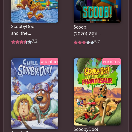
ScoobyDoo
Scoob!
and the
(2020) สคูบ!
Witch’s
พากย์ไทยดู
7.2
5.7
Ghost (1999)
ฟรีออนไลน์
สคูบี้ดู ผจญ
สนุกมากๆ เลย
แม่มดปีศาจ
นะจ๊ะ
พากย์ไทย
พากย์ไทย
ScoobyDoo!