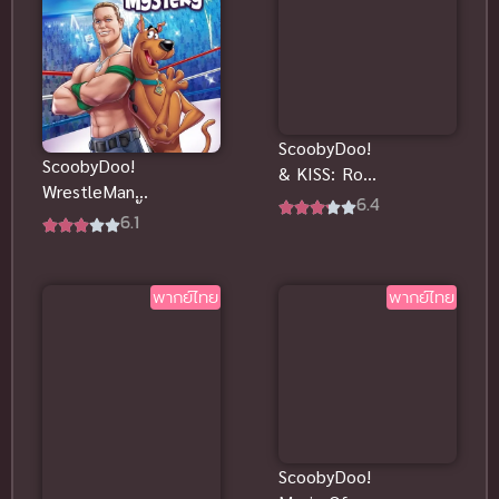
ScoobyDoo!
ScoobyDoo!
& KISS: Rock
WrestleMania
& Roll
6.4
Mystery สคูบี้
6.1
Mystery ไข
ดู คดีปริศนา
ปริศนาขาร็อค
นักมวยปล้ำ
พากย์ไทย
พากย์ไทย
พากย์ไทย
ScoobyDoo!