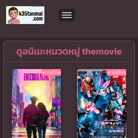
ดูอนิเมะหมวดหมู่ themovie
พากย์ไทย
พากย์ไทย