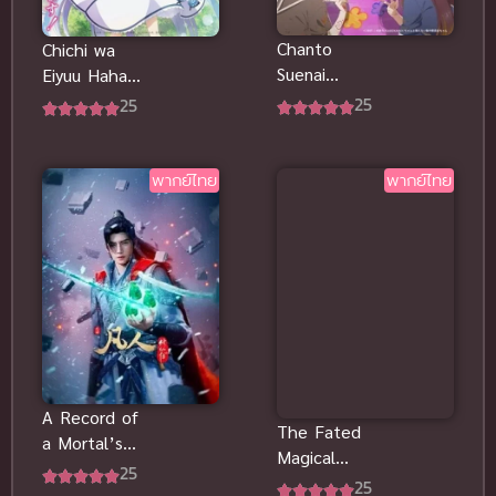
Chanto
Chichi wa
Suenai
Eiyuu Haha
Kyuuketsuki
Seirei
25
25
Chanto
Musume ซับ
Suenai
ไทย
Kyuuketsuki
พากย์ไทย
พากย์ไทย
A Record of
The Fated
a Mortal’s
Magical
Journey to
25
Princess ซับ
25
Immortality