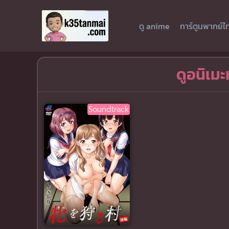
ดู anime
การ์ตูนพากย์ไ
ดูอนิเม
Soundtrack