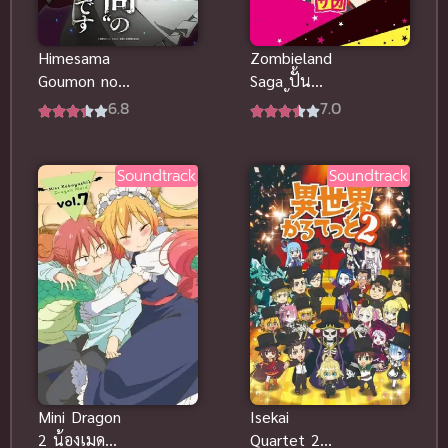
Himesama
Zombieland
Goumon no
Saga ปั้น
Jikan desu
ซอมบี้ให้เป็น
6.8
7.0
องค์หญิงได้
ไอดอล ภาค 1
เวลาทรมาน
แล้วค่ะ ภาค 1
Soundtrack
Soundtrack
2024
Mini Dragon
Isekai
2 น้องเมด
Quartet 2