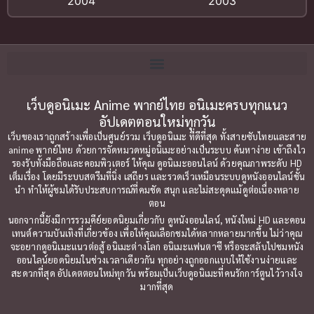
2004
2003
Bitch (ผู้หญิงร่าน)
(1)
2002
2001
Blackmail (ข่มขู่)
(1)
2000
1999
Blood
(1)
1998
1997
1996
1992
Bondage (ทาส)
เว็บดูอนิเมะ Anime พากย์ไทย อนิเมะครบทุกแนว
(1)
1991
อัปเดตตอนใหม่ทุกวัน
1990
Censored (เซ็นเซอร์)
(19)
เว็บของเราถูกสร้างเพื่อเป็นศูนย์รวม เว็บดูอนิเมะ ที่ดีที่สุด ทั้งสายซับไทยและสาย
1989
1988
anime พากย์ไทย ด้วยการจัดหมวดหมู่อนิเมะอย่างเป็นระบบ ค้นหาง่าย เข้าถึงไว
รองรับทั้งมือถือและคอมพิวเตอร์ ให้คุณ ดูอนิเมะออนไลน์ ด้วยคุณภาพระดับ HD
Comedy (ตลก)
1987
(79)
1985
เต็มเรื่อง โดยมีระบบสตรีมที่นิ่ง เสถียร และรวดเร็วเหมือนระบบดูหนังออนไลน์ชั้น
นำ ทำให้ผู้ชมได้รับประสบการณ์ที่คมชัด สนุก และไม่สะดุดแม้ดูต่อเนื่องหลาย
1984
1983
Comedy ตลก
(85)
ตอน
1982
1981
นอกจากนี้ยังมีการรวมคีย์ยอดนิยมเกี่ยวกับ ดูหนังออนไลน์, หนังใหม่ HD และคอน
Comic Book การ์ตูน
(1)
เทนต์ความบันเทิงที่เกี่ยวข้อง เพื่อให้คุณเลือกชมได้หลากหลายมากขึ้น ไม่ว่าคุณ
1980
1979
จะอยากดูอนิเมะแนวต่อสู้ อนิเมะต่างโลก อนิเมะแฟนตาซี หรือจะสลับไปชมหนัง
ออนไลน์ยอดนิยมในช่วงเวลาเดียวกัน ทุกอย่างถูกออกแบบให้ใช้งานง่ายและ
1977
1972
Coming of Age ก้าวพ้นวัย
(7)
สะดวกที่สุด อัปเดตตอนใหม่ทุกวัน พร้อมเป็นเว็บดูอนิเมะที่คนรักการ์ตูนไว้วางใจ
มากที่สุด
Coming-of-Age ก้าวผ่านวัย
(6)