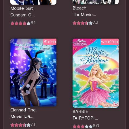
Bleach
Mobile Suit
TheMovie
Gundam OO
บลีช เทพ
โมบิลสูท กัน
7.2
8.1
มรณะ เดอะ
ดั้ม ดับเบิลโอ
มูฟวี่ 2 อีก
พากย์ไทย
หนึ่งตัวตนของ
ซับไทย
พากย์ไทย
เฮียวรินมารุ
พากย์ไทย
Clannad The
BARBIE
Movie แค
FAIRYTOPIA
ลนาด เดอะ
7.1
MAGIC OF
6.0