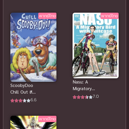
มูฟวี่ ซับไทย
THE
RAINBOW
(2007)
พากย์ไทย
พากย์ไทย
นางฟ้าบาร์บี้
กับเวทมนตร์
แห่งสายรุ้ง
พากย์ไทย
Nasu: A
ScoobyDoo
Migratory
Chill Out สคูบี้
Bird with
7.0
ดู! ผจญมนุษย์
6.6
Suitcase นัก
หิมะ พากย์
ปั่นน่องเหล็ก
ไทยดูฟรีออน
เหินฟ้าลุย
ไลน์
พากย์ไทย
ญี่ปุ่น