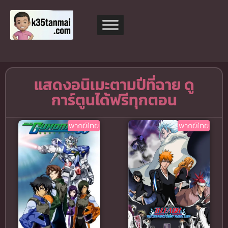
แสดงอนิเมะตามปีที่ฉาย ดู
การ์ตูนได้ฟรีทุกตอน
พากย์ไทย
พากย์ไทย