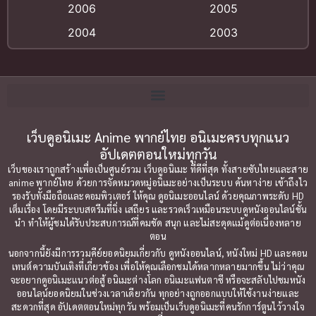
Big tits (นมใหญ่)
(19)
2006
2005
2004
2003
Bitch (ผู้หญิงร่าน)
(1)
2002
2001
Blackmail (ข่มขู่)
(1)
2000
1999
Blood
(1)
1998
1997
1996
1992
Bondage (ทาส)
เว็บดูอนิเมะ Anime พากย์ไทย อนิเมะครบทุกแนว
(1)
1991
อัปเดตตอนใหม่ทุกวัน
1990
Censored (เซ็นเซอร์)
(19)
เว็บของเราถูกสร้างเพื่อเป็นศูนย์รวม เว็บดูอนิเมะ ที่ดีที่สุด ทั้งสายซับไทยและสาย
1989
1988
anime พากย์ไทย ด้วยการจัดหมวดหมู่อนิเมะอย่างเป็นระบบ ค้นหาง่าย เข้าถึงไว
รองรับทั้งมือถือและคอมพิวเตอร์ ให้คุณ ดูอนิเมะออนไลน์ ด้วยคุณภาพระดับ HD
Comedy (ตลก)
1987
(79)
1985
เต็มเรื่อง โดยมีระบบสตรีมที่นิ่ง เสถียร และรวดเร็วเหมือนระบบดูหนังออนไลน์ชั้น
นำ ทำให้ผู้ชมได้รับประสบการณ์ที่คมชัด สนุก และไม่สะดุดแม้ดูต่อเนื่องหลาย
1984
1983
Comedy ตลก
(85)
ตอน
1982
1981
นอกจากนี้ยังมีการรวมคีย์ยอดนิยมเกี่ยวกับ ดูหนังออนไลน์, หนังใหม่ HD และคอน
Comic Book การ์ตูน
(1)
เทนต์ความบันเทิงที่เกี่ยวข้อง เพื่อให้คุณเลือกชมได้หลากหลายมากขึ้น ไม่ว่าคุณ
1980
1979
จะอยากดูอนิเมะแนวต่อสู้ อนิเมะต่างโลก อนิเมะแฟนตาซี หรือจะสลับไปชมหนัง
ออนไลน์ยอดนิยมในช่วงเวลาเดียวกัน ทุกอย่างถูกออกแบบให้ใช้งานง่ายและ
1977
1972
Coming of Age ก้าวพ้นวัย
(7)
สะดวกที่สุด อัปเดตตอนใหม่ทุกวัน พร้อมเป็นเว็บดูอนิเมะที่คนรักการ์ตูนไว้วางใจ