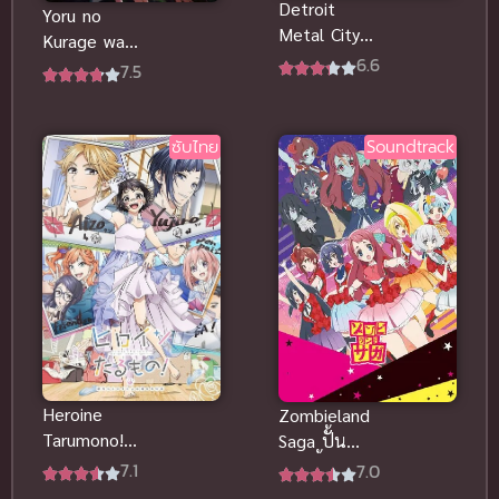
Detroit
Yoru no
Metal City
Kurage wa
ดีทรอยต์ เมทั
6.6
Oyogenai อนิ
7.5
ล ซิตี้ ร็อคนรก
เมะ
โยกลืมติ๋ม (ซับ
แมงกะพรุน
ไทย)
ว่ายน้ำไม่ได้
ซับไทย
Soundtrack
ซับไทย
Heroine
Zombieland
Tarumono!
Saga ปั้น
Kiraware
ซอมบี้ให้เป็น
7.1
7.0
Heroine to
ไอดอล ภาค 1