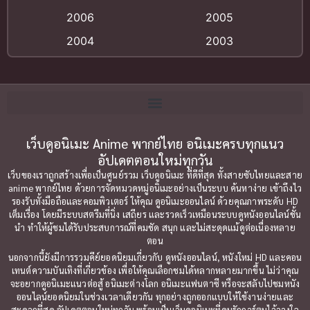
Big tits (นมใหญ่)
(19)
2006
2005
2004
2003
Bitch (ผู้หญิงร่าน)
(1)
2002
2001
Blackmail (ข่มขู่)
(1)
2000
1999
Blood
(1)
1998
1997
1996
1992
Bondage (ทาส)
เว็บดูอนิเมะ Anime พากย์ไทย อนิเมะครบทุกแนว
(1)
1991
อัปเดตตอนใหม่ทุกวัน
1990
Censored (เซ็นเซอร์)
(19)
เว็บของเราถูกสร้างเพื่อเป็นศูนย์รวม เว็บดูอนิเมะ ที่ดีที่สุด ทั้งสายซับไทยและสาย
1989
1988
anime พากย์ไทย ด้วยการจัดหมวดหมู่อนิเมะอย่างเป็นระบบ ค้นหาง่าย เข้าถึงไว
รองรับทั้งมือถือและคอมพิวเตอร์ ให้คุณ ดูอนิเมะออนไลน์ ด้วยคุณภาพระดับ HD
Comedy (ตลก)
1987
(79)
1985
เต็มเรื่อง โดยมีระบบสตรีมที่นิ่ง เสถียร และรวดเร็วเหมือนระบบดูหนังออนไลน์ชั้น
นำ ทำให้ผู้ชมได้รับประสบการณ์ที่คมชัด สนุก และไม่สะดุดแม้ดูต่อเนื่องหลาย
1984
1983
Comedy ตลก
(85)
ตอน
1982
1981
นอกจากนี้ยังมีการรวมคีย์ยอดนิยมเกี่ยวกับ ดูหนังออนไลน์, หนังใหม่ HD และคอน
Comic Book การ์ตูน
(1)
เทนต์ความบันเทิงที่เกี่ยวข้อง เพื่อให้คุณเลือกชมได้หลากหลายมากขึ้น ไม่ว่าคุณ
1980
1979
จะอยากดูอนิเมะแนวต่อสู้ อนิเมะต่างโลก อนิเมะแฟนตาซี หรือจะสลับไปชมหนัง
ออนไลน์ยอดนิยมในช่วงเวลาเดียวกัน ทุกอย่างถูกออกแบบให้ใช้งานง่ายและ
1977
1972
Coming of Age ก้าวพ้นวัย
(7)
สะดวกที่สุด อัปเดตตอนใหม่ทุกวัน พร้อมเป็นเว็บดูอนิเมะที่คนรักการ์ตูนไว้วางใจ