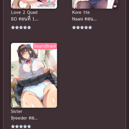
Love 2 Quad
Kore tte
BD ตอนที่ 1-
Naani ตอนที่
3 ซับไทย
1-2 ซับไทย
เรื่องราวความ
นาโอะคุง วันนี้
รักของคู่
โดนนามิดูดอีก
พระนางที่จิก
แล้วใช่มั้ย?
Soundtrack
กัดกันตลอด
สรุปก่อนดู
สรุปก่อ
Sister
Breeder ตอน
ที่ 1-4 ซับไทย