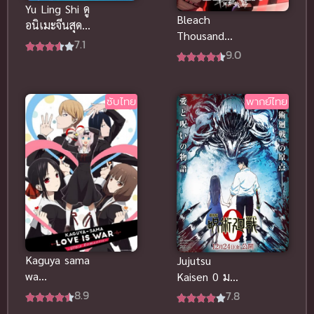
Yu Ling Shi ดู
Bleach
อนิเมะจีนสุด
Thousand
มันส์ นักคุม
7.1
Year Anime
9.0
วิญญาณ ซับ
บลีช เทพ
ไทย ยอดเยี่ยม
มรณะ
มากๆ
สงครามเลือด
ซับไทย
พากย์ไทย
พันปี ซับไทย
Kaguya sama
Jujutsu
wa
Kaisen 0 มหา
Kokurasetai
เวทย์ผนึกมาร
8.9
7.8
สารภาพรักกับ
พากย์ไทย