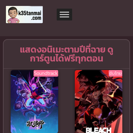
แสดงอนิเมะตามปีที่ฉาย ดู
การ์ตูนได้ฟรีทุกตอน
Soundtrack
ซับไทย