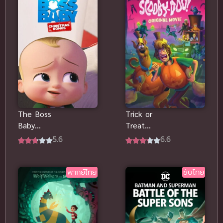
The Boss
Trick or
Baby
Treat
Christmas
ScoobyDoo!
5.6
6.6
Bonus (2022)
(2022) ทริกอ
บอสเบบี้
อร์ทรีต สคูบี้ดู!
พากย์ไทยดูฟรี
ซับไทย
พากย์ไทย
ซับไทย
จ้า