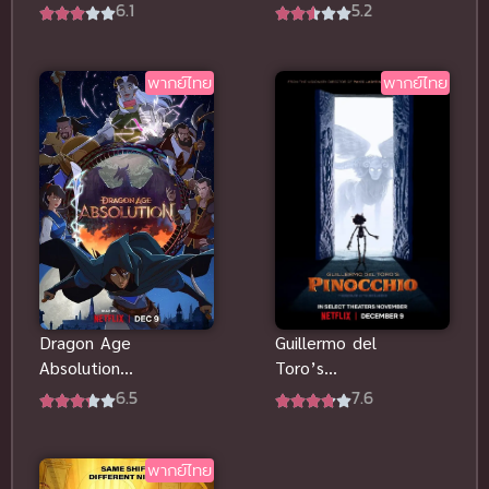
Snowman’s
(2022) มิกกี้
5.2
6.1
Land (2022)
บันทึก
ทอมกับเจอร์รี่
คริสต์มาส ซับ
ซับไทยดูฟรี
ไทยฟรี
พากย์ไทย
พากย์ไทย
Dragon Age
Guillermo del
Absolution
Toro’s
ดราก้อน เอจ
Pinocchio
6.5
7.6
พากย์ไทยดู
(2022) พิน็อก
ฟรีออนไลน์ที่
คิโอ พากย์ไทย
นี่จ้า
ดูฟรี
พากย์ไทย