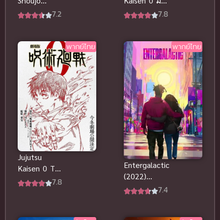
Shoujo
Kaisen 0 มหา
(2022) เด็ก
เวทย์ผนึกมาร
7.2
7.8
สาวผู้ที่ถูกทอด
ซีโร่ ซับไทย
OVA ซับไทย
พากย์ไทย
พากย์ไทย
Jujutsu
Entergalactic
Kaisen 0 The
(2022)
Movie (2022)
7.8
อินเตอร์กาแล
7.4
มหาเวทย์ผนึก
คติก พากย์
มาร ซีโร่
ไทยดูฟรีออน
พากย์ไทย