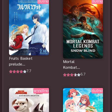
ไลน์
ซับไทย
ซับไทย
Fruits Basket
Mortal
prelude
Kombat
อารัมภบท
7.7
Legends
6.7
เสน่ห์สาวข้าว
Snow Blind
ปั้น ซับไทยดู
(2022) ซับ
ฟรีจ้า
ไทยดูฟรีออน
พากย์ไทย
ซับไทย
ไลน์