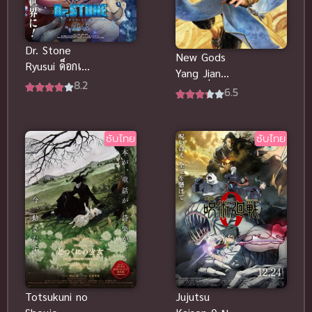
Dr. Stone
New Gods
Ryusui ด็อกเต
Yang Jian
อร์สโตน (ภาค
8.2
หยางเจี่ยน
6.5
พิเศษ) พากย์
เทพสามตา
ไทย
มหาศึกผนึก
เขาบงกช
ซับไทย
ซับไทย
พากย์ไทยดี
Totsukuni no
Jujutsu