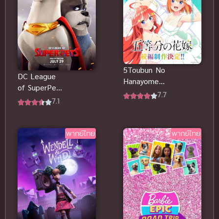
5Toubun No
DC League
Hanayome
of SuperPets
Movie เจ้าสาว
7.7
ขบวนการ ซู
7.1
ผมเป็นแฝดห้า
เปอร์เพ็ทส์
ซับไทยฟรี
พากย์ไทยดูฟรี
พากย์ไทย
พากย์ไทย