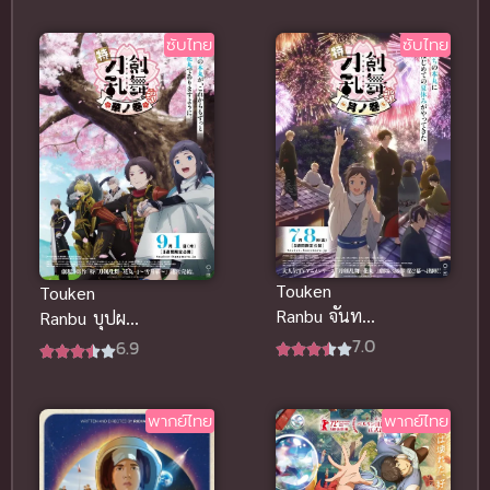
คุณคางุยะ
[เสียงไทยโรง]
ภาค 3 ดูซับ
ซับไทย
ซับไทย
ไทย
Touken
Touken
Ranbu จันทรา
Ranbu บุปผา
บทแห่ง
บทแห่งบุปผา
7.0
6.9
จันทรา โท
โทเคนรันบุ
เคนรันบุ ซับ
ซับไทย อนิ
ไทย อนิเมะ
เมะต่อสู้สุด
พากย์ไทย
พากย์ไทย
ต่อสู้ดีมาก
ป่วน