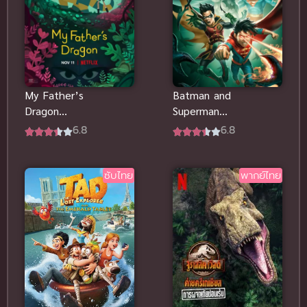
My Father’s
Batman and
Dragon
Superman
(2022) มังกร
Battle of
6.8
6.8
ของพ่อ พากย์
the Super
ไทยดูฟรีออน
Sons (2022)
ไลน์
ซับไทย
ซับไทย
พากย์ไทย