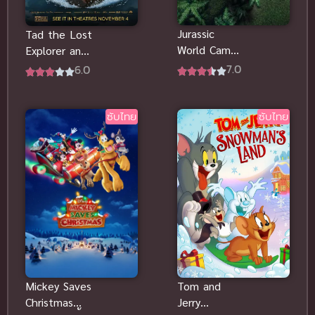
Jurassic
Tad the Lost
World Camp
Explorer and
Cretaceous:
the Emerald
7.0
6.0
Hidden
Tablet
Adventure
(2022) ซับ
พากย์ไทย
ไทย
ซับไทย
ซับไทย
Tom and
Mickey Saves
Jerry
Christmas