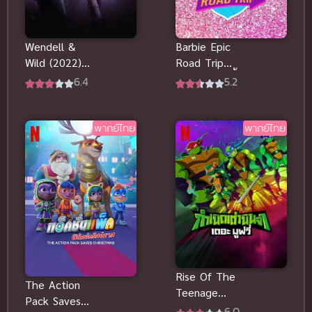
Wendell &
Barbie Epic
Wild (2022)
Road Trip
เวนเดลล์กับไว
(2022) บาร์บี้
6.4
5.2
ลด์ พากย์ไทย
มหากาพย์โร้ด
ดูฟรีออนไลน์
ทริป พากย์
ไทย
พากย์ไทย
พากย์ไทย
Rise Of The
The Action
Teenage
Pack Saves
Mutant Ninja
6.0