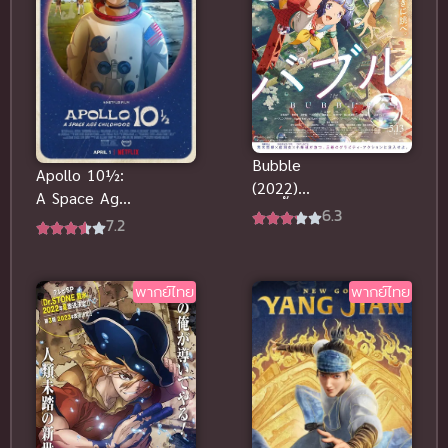
Bubble
Apollo 10½:
(2022)
A Space Age
บับเบิ้ล พากย์
6.3
Childhood วัย
7.2
ไทย
เด็กยุคอวกาศ
พากย์ไทย
พากย์ไทย
พากย์ไทย