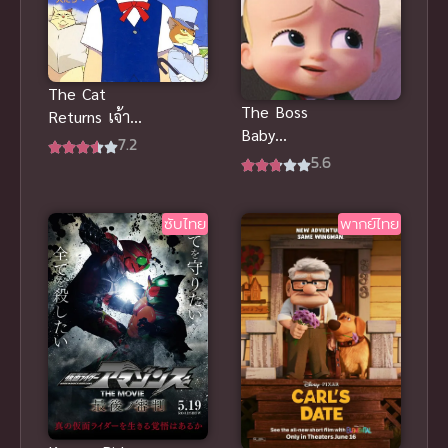
The Cat
The Boss
Returns เจ้า
Baby
แมวยอดนักสืบ
7.2
Christmas
5.6
เนะโกะโนะอ
Bonus (2022)
นงาเอชิ พากย์
บอสเบบี้
ไทย
ซับไทย
พากย์ไทย
พากย์ไทยดูฟรี
จ้า