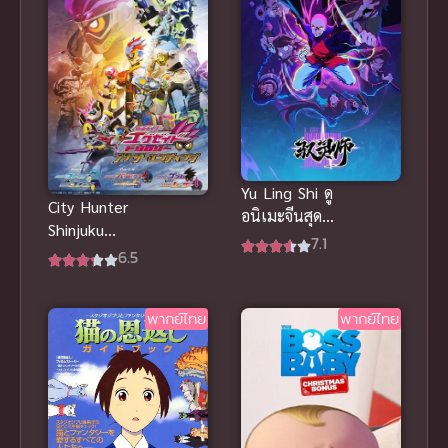
Yu Ling Shi ดู
City Hunter
อนิเมะจีนสุด
Shinjuku
มันส์ นักคุม
7.1
Private Eyes
6.5
วิญญาณ ซับ
ซิตี้ฮันเตอร์
ไทย ยอดเยี่ยม
โคตรนักสืบชิน
มากๆ
พากย์ไทย
พากย์ไทย
จูกุ ปี๊ป พากย์
ไทย