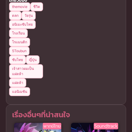
themovie
ชีวิต
ตลก
วัยรุ่น
อนิเมะซับไทย
โรงเรียน
โรแมนติก
5Toubun
ซับไทย
ญี่ปุ่น
เจ้าสาวผมเป็น
แฝดห้า
แฝดห้า
แอนิเมชัน
เรื่องอื่นๆที่น่าสนใจ
พากย์ไทย
Soundtrack