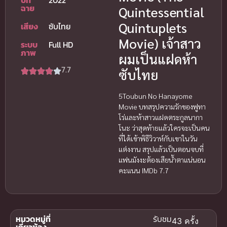
ปีที่
2022
ฉาย
Quintessential
Quintuplets
เสียง
ซับไทย
Movie) เจ้าสาว
ระบบ
Full HD
ภาพ
ผมเป็นแฝดห้า
7.7
ซับไทย
5Toubun No Hanayome
Movie บทสรุปความรักของฟูทา
โร่และห้าสาวแฝดตระกูลนากา
โนะ ว่าสุดท้ายแล้วใครจะเป็นคน
ที่ได้เข้าพิธีวิวาห์กับเขาในวัน
แต่งงาน สรุปแล้วเป็นตอนจบที่
แฟนมังงะต้องเสียน้ำตาแน่นอน
คะแนน IMDb 7.7
หมวดหมู่ที่
รับชม
43 ครั้ง
เกี่ยวข้อง