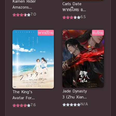
Kamen Rider
Carls Date
Amazons
พากย์ไทย อนิ
The Movie
7.0
เมะแอนิเมชัน
6.5
The Last
สั้นสุดแสน
Judgement
อบอุ่นหัวใจดู
ซับไทย
พากย์ไทย
ซับไทย
เพลินๆ
Jade Dynasty
The King’s
3 (Zhu Xian
Avatar For
Season 3) จู
The Glory
N/A
7.6
เซียน กระบี่
เทพยุทธ์เซียน
เทพสังหาร
กลอรี่ พากย์