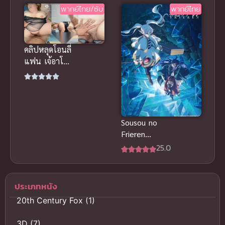
พากย์ไทย/ซับ
พากย์ไทย
ภาค 3
ไทย
คลิปหลุดโอนลี่
แฟน เจ้อาโฮลิ
หุ่นอวบผมทอง
กระแทกเน้นๆ
เสียงคราง
หวาน
Sousou no
Frieren
Season 2
25.0
พากย์ไทย ซับ
ไทย
ประเภทหนัง
20th Century Fox
(1)
3D
(7)