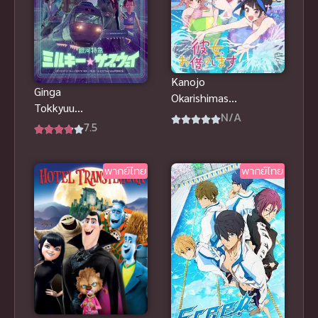
Kanojo
Ginga
Okarishimasu
Tokkyuu
Season 4 สะ
N/A
Milky☆Subwa
7.5
ดุดรักยัยแฟน
y กาแล็กติก ลิ
เช่า ภาค 4
มิเต็ด
พากย์ไทย
พากย์ไทย
เอ็กซ์เพรส มิล
กี้ ซับเวย์