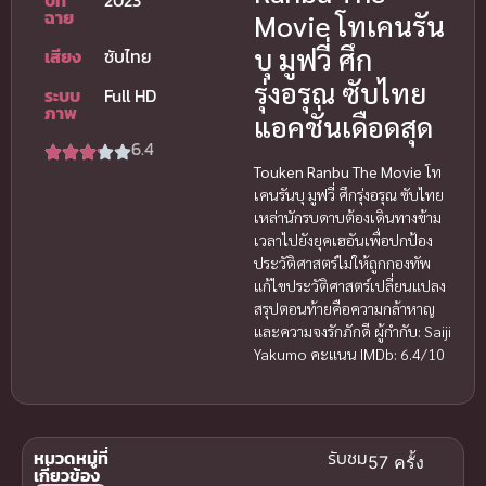
ปีที่
2023
ฉาย
Movie โทเคนรัน
บุ มูฟวี่ ศึก
เสียง
ซับไทย
รุ่งอรุณ ซับไทย
ระบบ
Full HD
ภาพ
แอคชั่นเดือดสุด
6.4
Touken Ranbu The Movie
โท
เคนรันบุ มูฟวี่ ศึกรุ่งอรุณ ซับไทย
เหล่านักรบดาบต้องเดินทางข้าม
เวลาไปยังยุคเฮอันเพื่อปกป้อง
ประวัติศาสตร์ไม่ให้ถูกกองทัพ
แก้ไขประวัติศาสตร์เปลี่ยนแปลง
สรุปตอนท้ายคือความกล้าหาญ
และความจงรักภักดี ผู้กำกับ: Saiji
Yakumo คะแนน IMDb: 6.4/10
หมวดหมู่ที่
รับชม
57 ครั้ง
เกี่ยวข้อง