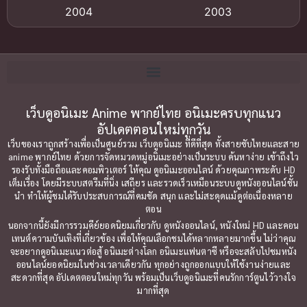
2004
2003
Bitch (ผู้หญิงร่าน)
(1)
2002
2001
Blackmail (ข่มขู่)
(1)
2000
1999
Blood
(1)
1998
1997
1996
1992
เว็บดูอนิเมะ Anime พากย์ไทย อนิเมะครบทุกแนว
Bondage (ทาส)
(1)
อัปเดตตอนใหม่ทุกวัน
1991
1990
Censored (เซ็นเซอร์)
(19)
เว็บของเราถูกสร้างเพื่อเป็นศูนย์รวม เว็บดูอนิเมะ ที่ดีที่สุด ทั้งสายซับไทยและสาย
1989
1988
anime พากย์ไทย ด้วยการจัดหมวดหมู่อนิเมะอย่างเป็นระบบ ค้นหาง่าย เข้าถึงไว
รองรับทั้งมือถือและคอมพิวเตอร์ ให้คุณ ดูอนิเมะออนไลน์ ด้วยคุณภาพระดับ HD
Comedy (ตลก)
1987
(79)
1985
เต็มเรื่อง โดยมีระบบสตรีมที่นิ่ง เสถียร และรวดเร็วเหมือนระบบดูหนังออนไลน์ชั้น
นำ ทำให้ผู้ชมได้รับประสบการณ์ที่คมชัด สนุก และไม่สะดุดแม้ดูต่อเนื่องหลาย
1984
1983
Comedy ตลก
(85)
ตอน
1982
1981
นอกจากนี้ยังมีการรวมคีย์ยอดนิยมเกี่ยวกับ ดูหนังออนไลน์, หนังใหม่ HD และคอน
Comic Book การ์ตูน
(1)
เทนต์ความบันเทิงที่เกี่ยวข้อง เพื่อให้คุณเลือกชมได้หลากหลายมากขึ้น ไม่ว่าคุณ
1980
1979
จะอยากดูอนิเมะแนวต่อสู้ อนิเมะต่างโลก อนิเมะแฟนตาซี หรือจะสลับไปชมหนัง
ออนไลน์ยอดนิยมในช่วงเวลาเดียวกัน ทุกอย่างถูกออกแบบให้ใช้งานง่ายและ
1977
1972
Coming of Age ก้าวพ้นวัย
(7)
สะดวกที่สุด อัปเดตตอนใหม่ทุกวัน พร้อมเป็นเว็บดูอนิเมะที่คนรักการ์ตูนไว้วางใจ
มากที่สุด
Coming-of-Age ก้าวผ่านวัย
(6)