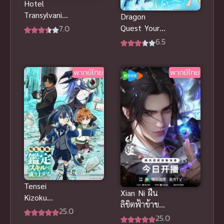
Hotel
Transylvania
Dragon
2012 โรงแรม
7.0
Quest Your
ผีหนีไปพัก
Story ดราก้อน
6.5
ร้อน พากย์
เควสท์ ชี้ชะตา
ไทย อนิเมะสุด
(2019) พากย์
ฮิต
พากย์ไทย
พากย์ไทย
ไทย
Tensei
Xian Ni ฝืน
Kizoku
ลิขิตฟ้าข้าขอ
Kantei Skill
25.0
เป็นเซียน ซับ
25.0
de Nariagaru