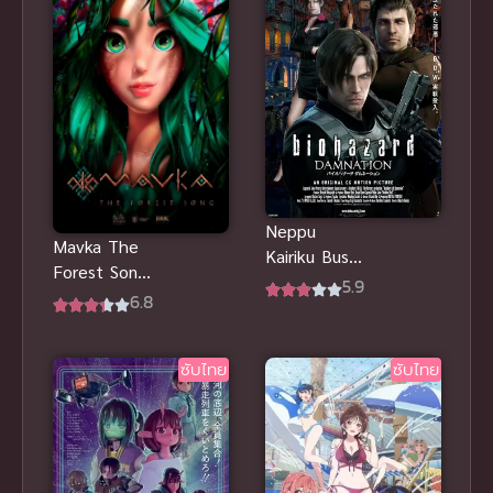
Neppu
Mavka The
Kairiku Bushi
Forest Song
Road ซับไทย
5.9
มาฟก้า เพลง
6.8
แห่งป่า ซับ
ไทย
ซับไทย
ซับไทย
แอนิเมชันสุด
ซึ้ง