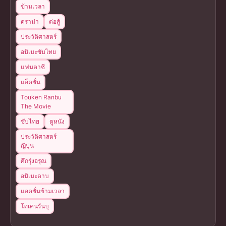
ข้ามเวลา
ดราม่า
ต่อสู้
ประวัติศาสตร์
อนิเมะซับไทย
แฟนตาซี
แอ็คชั่น
Touken Ranbu
The Movie
ซับไทย
ดูหนัง
ประวัติศาสตร์
ญี่ปุ่น
ศึกรุ่งอรุณ
อนิเมะดาบ
แอคชั่นข้ามเวลา
โทเคนรันบุ