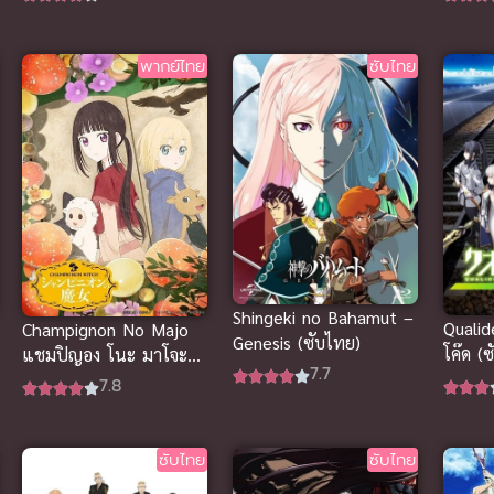
ปั่นป่วยของผมกับรุ่นพี่บัน
นี่เกิร์ล (ซับไทย)
พากย์ไทย
ซับไทย
Shingeki no Bahamut –
Qualid
Champignon No Majo
Genesis (ซับไทย)
โค๊ด (
แชมปิญอง โนะ มาโจะ
7.7
(ซับไทย)
7.8
ซับไทย
ซับไทย