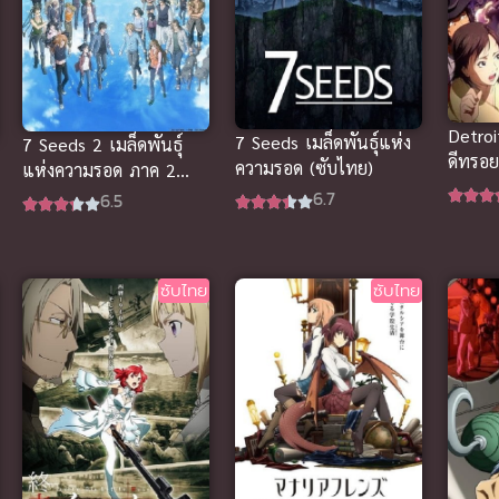
Detroi
7 Seeds เมล็ดพันธุ์แห่ง
7 Seeds 2 เมล็ดพันธุ์
ดีทรอยต
ความรอด (ซับไทย)
แห่งความรอด ภาค 2
รกโยกล
(ซับไทย)
6.7
6.5
ซับไทย
ซับไทย