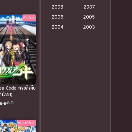
anime
(9)
2008
2007
Anime อนิเมะ
(112)
2006
2005
ซับไทย
2004
2003
Big tits (นมใหญ่)
(19)
2002
2001
Bitch (ผู้หญิงร่าน)
(1)
2000
1999
Blackmail (ข่มขู่)
1998
(1)
1997
1996
1992
Blood
(1)
1991
1990
Bondage (ทาส)
(1)
1989
1988
ea Code ควอลิเดีย
ซับไทย)
1987
1985
Censored (เซ็นเซอร์)
6.0
(19)
1984
1983
1982
1981
Comedy (ตลก)
(79)
พากย์ไทย
1980
1979
Comedy ตลก
(85)