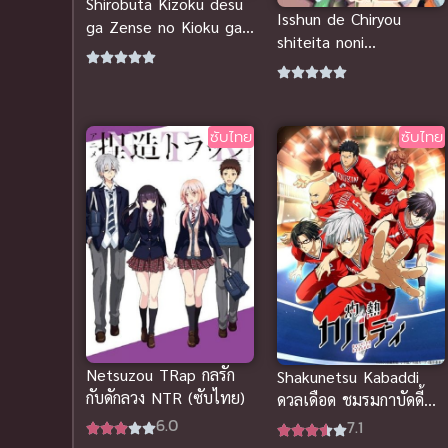
Shirobuta Kizoku desu
Isshun de Chiryou
ga Zense no Kioku ga
shiteita noni
Haeta node Hiyoko na
Yakutatazu to Tsuihou
Otouto Sodatemasu
นักเยียวยาอัจฉริยะผู้ถูกไล่
ขุนนางหมูขาวขอใช้ความ
ออกจากปาร์ตี้ ขอสนุกกับ
ทรงจำชาติก่อนเลี้ยงดูน้อง
ชีวิตจากนี้ในฐานะหมอ
ซับไทย
ซับไทย
ชายลูกเจี๊ยบ
เถื่อน
Netsuzou TRap กลรัก
Shakunetsu Kabaddi
กับดักลวง NTR (ซับไทย)
ดวลเดือด ชมรมกาบัดดี้
(ซับไทย)
6.0
7.1