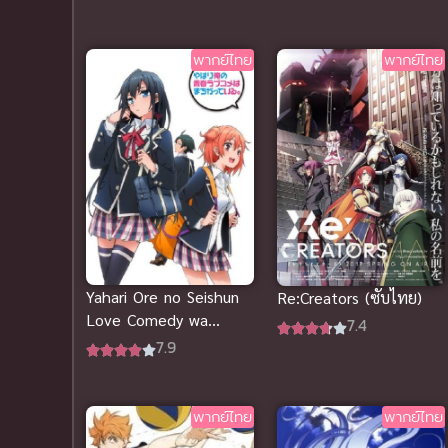
พากย์ไทย
พากย์ไทย
Yahari Ore no Seishun
Re:Creators (ซับไทย)
Love Comedy wa
7.4
Machigatteiru กะแล้ว
7.9
ชีวิตรักวัยรุ่นของผมมัน
ต้องไม่สดใสเลยสักนิด
(พากย์ไทย)
พากย์ไทย
พากย์ไทย