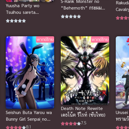
S-Rank Monster no
Rakuda
Yuusha Party wo
“Behemoth” กระผม
Cavalr
Tsuihou sareta
เป็น(เบฮีมอธ)มอนสเตอร์
อัศวิน
Shiromadoushi นักเวท
S แรงค์ แต่ตอนนี้ถูก
(ซับไท
ขาวที่ถูกไล่ออกจากปาร์ตี้ผู้
เอลฟ์เลี้ยงใน
กล้าถูกนักผจญภัยระดับ S
ฐาน(แมว)ครับ
รับตัวไป
พากย์ไทย
พากย์ไทย
Death Note Rewrite
Seishun Buta Yarou wa
Urusei
เดธโน้ต รีไรท์ (ซับไทย)
Bunny Girl Senpai no
ทรามวั
7.5
Yume wo Minai เรื่องฝัน
ไทย)
8.1