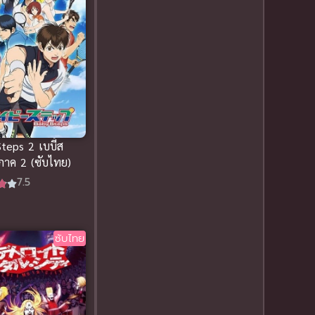
1977
1972
Comic Book การ์ตูน
(1)
Coming of Age ก้าวพ้น
วัย
(7)
Coming-of-Age ก้าว
ผ่านวัย
(6)
teps 2 เบบี้ส
 ภาค 2 (ซับไทย)
Creampie (หลั่งใน)
(19)
7.5
Crime
(2)
Crime อาชญากรรม
(9)
ซับไทย
Cultivation
(8)
Cyberpunk
(1)