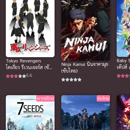
Baby S
Tokyo Revengers
Ninja Kamui นินจาคามุย
เต๊ปส์
โตเกียว รีเวนเจอร์ส (ซับ
(ซับไทย)
ไทย)
6.6
พากย์ไทย
ซับไทย