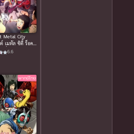
Dark Fantasy
(5)
Dark Fantasy ดาร์ก
แฟนตาซี
(1)
t Metal City
DC Comics
(2)
์ เมทัล ซิตี้ ร็อคน
ืมติ๋ม (ซับไทย)
6.6
Demon (ปีศาจ)
(2)
Detective (นักสืบ)
(1)
พากย์ไทย
Detective สืบสวน
(6)
Donghua
(13)
Double penetration
(สองรู)
(2)
Drama (ดราม่า)
(57)