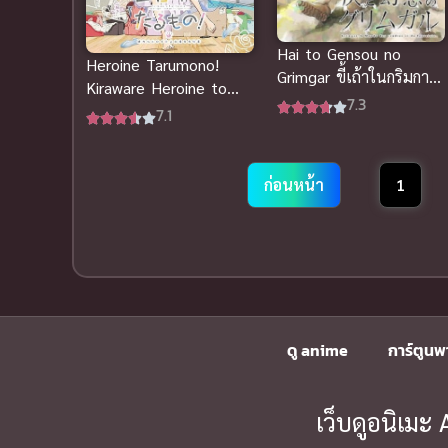
Hai to Gensou no
Heroine Tarumono!
Grimgar ขี้เถ้าในกริมการ์
Kiraware Heroine to
แดนมายา (ซับไทย)
7.3
Naisho no Oshigoto ฮี
7.1
โรอิน ทารูโมโนะ! (ซับ
ไทย)
ก่อนหน้า
1
ดู anime
การ์ตูนพ
เว็บดูอนิเม