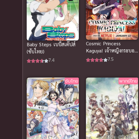
Cosmic Princess
Baby Steps เบบี้สเต๊ปส์
Kaguya! เจ้าหญิงกระบอก
(ซับไทย)
ไม้ไผ่ ในโลกเมตาเวิร์ส
7.5
7.4
(พากย์ไทย)
ซับไทย
พากย์ไทย