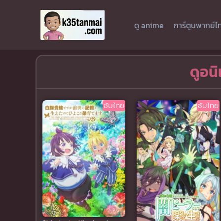
ดู anime
การ์ตูนพากย์ไ
ดูอนิ
ซับไทย
ซับไทย