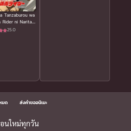
Drama ดราม่า
(112)
ma Tanzaburou wa
Rider ni Naritai
DreamWorks
(4)
ย
25.0
Ecchi (ทะลึ่ง)
(4)
Economy
(1)
Emotional ซึ้งกินใจ
(2)
Family
(10)
Family ครอบครัว
(37)
งหมด
ส่งคำขออนิเมะ
Fantasy (แฟนตาซี)
(131)
อนใหม่ทุกวัน
Fantasy จินตนาการ
(93)