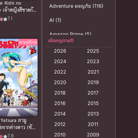
i Kishi no
Adventure ผจญภัย
(116)
y เจ้าหญิงสีชาดกับ
ดาบไร้เทียมทาน
7.1
AI
(1)
ย)
Amazon Prime
(5)
เลือกดูตามปี
พากย์ไทย
Anal (ประตูหลัง)
(11)
2026
2025
2024
2023
Animation
(121)
2022
2021
Animation การ์ตูน
(88)
2020
2019
Animation อนิเมะ
(72)
2018
2017
2016
2015
Animation แอนิเมชั่น
(1)
2014
2013
Animation แอนิเมชัน
 Yatsura ลามู
2012
2011
(19)
ยจากต่างดาว (ซับ
2010
2009
7.8