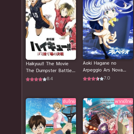
Aoki Hagane no
Haikyuu!! The Movie
Arpeggio Ars Nova
The Dumpster Battle
สงครามเรือรบสยบโลก
ไฮคิว คู่ตบฟ้าประทาน
7.0
8.4
(ซับไทย)
เดอะมูฟวี่ ตอน ศึกที่กอง
ขยะ (พากย์ไทย)
ซับไทย
พากย์ไทย