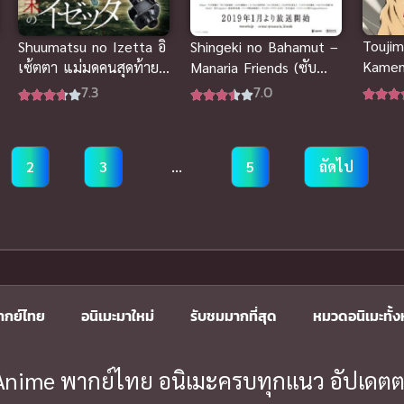
Touji
Shuumatsu no Izetta อิ
Shingeki no Bahamut –
Kamen 
เซ้ตตา แม่มดคนสุดท้าย
Manaria Friends (ซับ
ซับไท
(ซับไทย)
ไทย)
7.3
7.0
2
3
…
5
ถัดไป
ากย์ไทย
อนิเมะมาใหม่
รับชมมากที่สุด
หมวดอนิเมะทั้
ะ Anime พากย์ไทย อนิเมะครบทุกแนว อัปเดตต