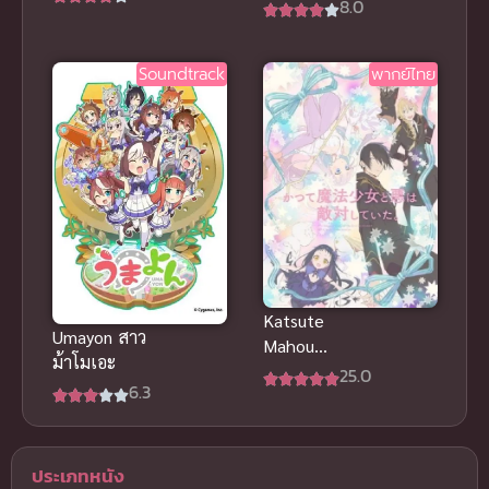
Movie (2025)
8.0
วี่ พากย์ไทย อ
ดรีม แอนิมอล
นิเมะย้อนยุค
เดอะ มูฟวี่
สุดซึ้ง
Soundtrack
พากย์ไทย
พากย์ไทย
Katsute
Umayon สาว
Mahou
ม้าโมเอะ
Shoujo to
25.0
6.3
Aku wa
Tekitai
shiteita ซับ
ไทย
ประเภทหนัง