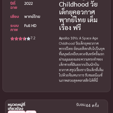
Childhood วัย
ปีที่
2022
ฉาย
เด็กยุคอวกาศ
เสียง
พากย์ไทย
พากย์ไทย เต็ม
ระบบ
Full HD
เรื่อง ฟรี
ภาพ
7.2
Apollo 10½
: A Space Age
Childhood วัยเด็กยุคอวกาศ
พากย์ไทย ย้อนอดีตกลับไปในยุค
ที่มนุษย์เหยียบดวงจันทร์ครั้งแรก
ผ่านมุมมองและความทรงจำของ
เด็กชายที่ฝันอยากเป็นนักบิน
อวกาศ สรุปเรื่องราววัยเด็กที่เต็ม
ไปด้วยจินตนาการ รับชมอนิเมชั่
นภาพสวยสุดคลาสสิกได้ที่นี่
หมวดหมู่ที่
รับชม
44 ครั้ง
เกี่ยวข้อง