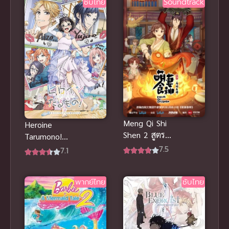
ซับไทย
Soundtrack
Meng Qi Shi
Heroine
Shen 2 สูตร
Tarumono!
รักซินเดอเรล
7.5
Kiraware
7.1
ล่า ภาค 2
Heroine to
Naisho no
พากย์ไทย
ซับไทย
Oshigoto ฮีโร
อิน ทารูโม
โนะ! (ซับไทย)