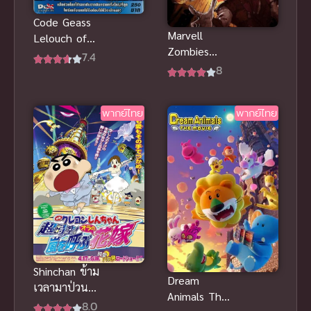
Code Geass
Marvell
Lelouch of
Zombies
the
7.4
(2025) มาร์
8
ReSurrection
เวลซอมบี้
โค้ดกีอัส การ
คืนชีพของ
พากย์ไทย
พากย์ไทย
ลูลูช ซับไทย
Shinchan ข้าม
Dream
เวลามาป่วน
Animals The
โลก ชินจังมูฟ
8.0