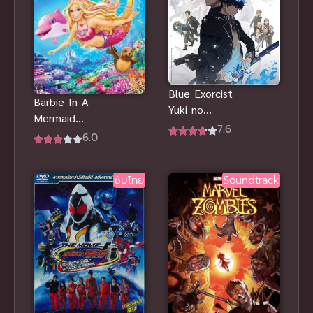
Blue Exorcist
Barbie In A
Yuki no
Mermaid
Hate-hen เอ็ก
7.6
Tale 2
6.0
ซอร์ซิสต์พันธุ์
(2012) บาร์บี้
ปีศาจ ภาค 4
เงือกน้อยผู้น่า
ซับไทย
Soundtrack
รัก 2 พากย์
ไทย