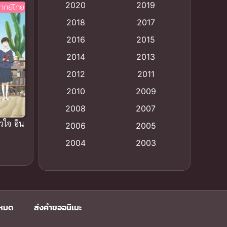
2020
2019
ากย์ไทย
Animation อนิเมะ
(72)
2018
2017
Animation แอนิเมชัน
(19)
2016
2015
Animation แอนิเมชั่น
(1)
2014
2013
2012
2011
anime
(9)
2010
2009
Anime อนิเมะ
(112)
2008
2007
ัวใจ อิน
Big tits (นมใหญ่)
(19)
2006
2005
2004
2003
Bitch (ผู้หญิงร่าน)
(1)
2002
2001
Blackmail (ข่มขู่)
(1)
2000
1999
Blood
(1)
1998
1997
งหมด
ส่งคำขออนิเมะ
1996
1992
Bondage (ทาส)
(1)