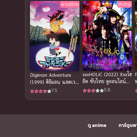
พากย์ไทย
ซับไทย
xxxHOLiC (2022) Xxxโฮ
Digimon Adventure
ลิค ซับไทย ดูออนไลน์
(1999) ดิจิมอน แอดเวน
แบบคมชัดระดับ HD ทุก
เจอร์ มูฟวี่ 1 อนิเมะ
5.8
7.5
ตอน
พากย์ไทย
ดู anime
การ์ตูนพ