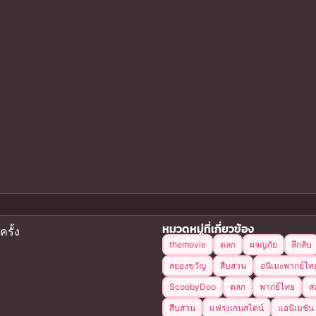
หมวดหมู่ที่เกี่ยวข้อง
ครั้ง
themovie
ตลก
ผจญภัย
ลึกลับ
สยองขวัญ
สืบสวน
อนิเมะพากย์ไท
ScoobyDoo
ตลก
พากย์ไทย
สค
สืบสวน
แฟรงเกนสไตน์
แอนิเมชัน