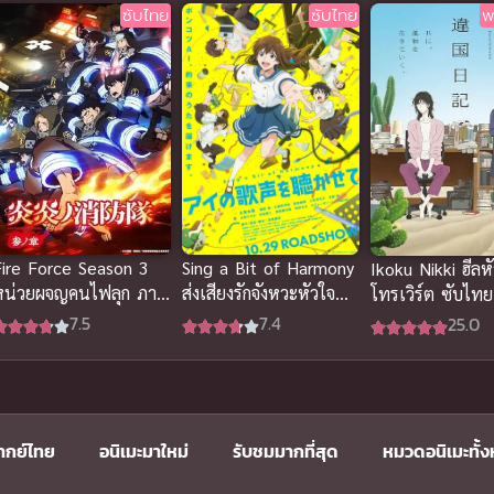
ซับไทย
ซับไทย
พ
Sing a Bit of Harmony
Fire Force Season 3
Ikoku Nikki ฮีลห
ส่งเสียงรักจังหวะหัวใจ
หน่วยผจญคนไฟลุก ภาค
โทรเวิร์ต ซับไทย
ซับไทย
3
7.4
7.5
25.0
ากย์ไทย
อนิเมะมาใหม่
รับชมมากที่สุด
หมวดอนิเมะทั้