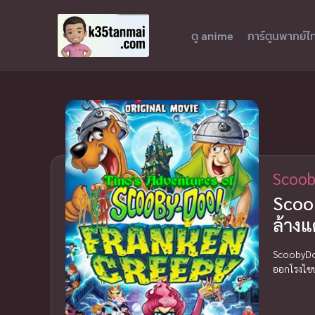
ดู anime
การ์ตูนพากย์ไ
Scoob
Scoob
ล้างแ
ScoobyDoo
ออกโรงไขปร