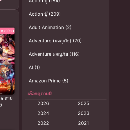
Action บู๊
(184)
Action บู๊
(209)
Adult Animation
(2)
ากย์ไทย
Adventure (ผจญภัย)
(70)
Adventure ผจญภัย
(116)
AI
(1)
Amazon Prime
(5)
เลือกดูตามปี
Anal (ประตูหลัง)
(11)
ba ดาบ
2026
2025
ย
Animation
(121)
2024
2023
Animation การ์ตูน
(88)
2022
2021