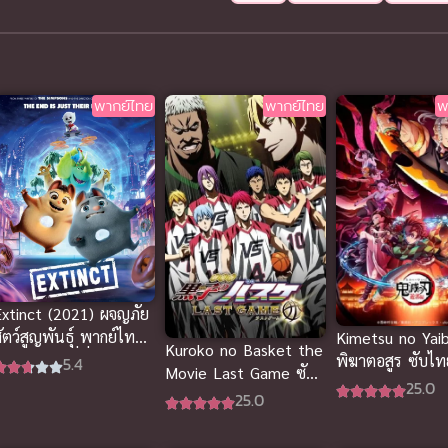
พากย์ไทย
พากย์ไทย
พ
Extinct (2021) ผจญภัย
ัตว์สูญพันธุ์ พากย์ไทยดู
Kimetsu no Yai
Kuroko no Basket the
รีออนไลน์ที่นี่จ้า
พิฆาตอสูร ซับไท
5.4
Movie Last Game ซับ
25.0
ไทย
25.0