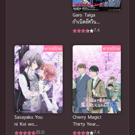
Garo Taiga
กำเนิดอัศวิน
หมาป่าทองคำ
7.4
ซับไทย
พากย์ไทย
พากย์ไทย
Sasayaku You
Cherry Magic!
ni Koi wo
Thirty Years
Utau ซับไทย
of Virginity
25.0
7.4