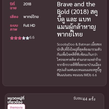
Brave and the
ปีที่
2018
ฉาย
Bold (2018) สคู
เสียง
พากย์ไทย
บี้ดู และ แบท
แมนผู้กล้าหาญ
ระบบ
Full HD
ภาพ
พากย์ไทย
6.6
ScoobyDoo & Batman เมื่อสอง
นักสืบที่ยิ่งใหญ่ที่สุดต้องมารวมตัว
กันเพื่อไขคดีที่ซับซ้อนเกินกว่า
ใครจะคาดคิด ท่ามกลางเหล่าร้าย
จากจักรวาลดีซีที่ออกมาป่วนเมือง
สรุปแล้วแฟนแบทแมนและสคูบี้ดู
ฟินแน่นอน คะแนน IMDb 6.6
หมวดหมู่ที่
รับชม
44 ครั้ง
เกี่ยวข้อง
themovie