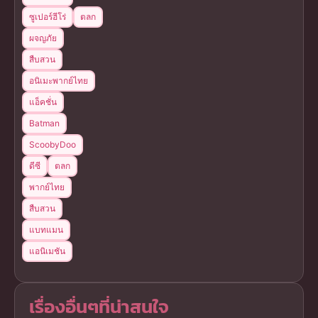
ซูเปอร์ฮีโร่
ตลก
ผจญภัย
สืบสวน
อนิเมะพากย์ไทย
แอ็คชั่น
Batman
ScoobyDoo
ดีซี
ตลก
พากย์ไทย
สืบสวน
แบทแมน
แอนิเมชัน
เรื่องอื่นๆที่น่าสนใจ