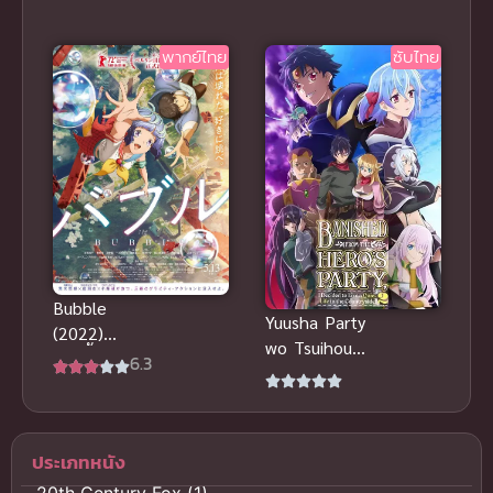
Can Make
You a Wizard
พากย์ไทย
ซับไทย
30 ยังซิงกับ
เวทมนตร์ปิ๊ง
รัก
Bubble
Yuusha Party
(2022)
wo Tsuihou
บับเบิ้ล พากย์
6.3
sareta
ไทย
Shiromadous
hi นักเวทขาว
ที่ถูกไล่ออกจาก
ประเภทหนัง
ปาร์ตี้ผู้กล้าถูก