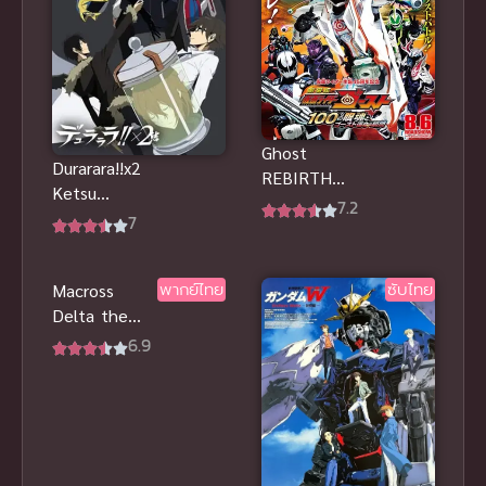
Ghost
Durarara!!x2
REBIRTH
Ketsu
Specter ภาค
7.2
สงครามแดน
7
แยกสุดดาร์ก
สนธยา ภาค 4
ซับไทย เต็ม
ซับไทย 2016
เรื่องHD ชัด
พากย์ไทย
ซับไทย
Macross
แจ๋วมาก
Delta the
Movie Zettai
6.9
Live!!