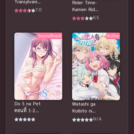
Transylvania
Rider Time-
2012 โรงแรม
7.0
Kamen Rider
ผีหนีไปพัก
Shinobi ซับ
6.5
ร้อน พากย์
ไทย
ไทย อนิเมะสุด
ฮิต
Soundtrack
ซับไทย
Do S na Pet
Watashi ga
ตอนที่ 1-2
Koibito ni
ซับไทย ริโกะ
Nareru Wake
N/A
จำต้องย้ายมา
Nai jan, Muri
อยู่กับ สรุป
Muri! (Muri ja