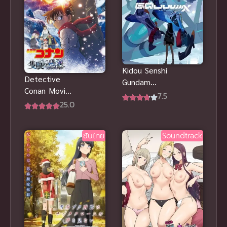
หลอน พากย์
ไทย
Kidou Senshi
Detective
Gundam
Conan Movie
GQuuuuuuX
7.5
28 ปริศนา
25.0
โมบิลสูทกันดั้ม
ภาพติดตา
จีควักซ์
มรณะ พากย์
ซับไทย
Soundtrack
ไทย