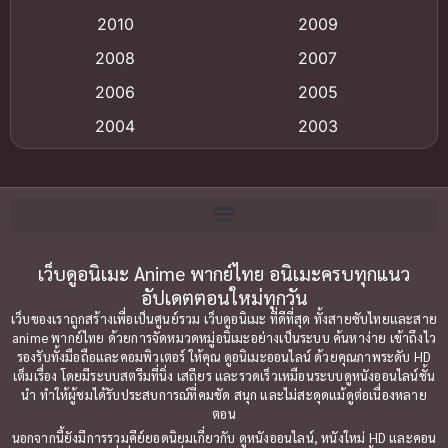
2010
2009
Anime อนิเมะ
(112)
2008
2007
Big tits (นมใหญ่)
(19)
2006
2005
2004
2003
Bitch (ผู้หญิงร่าน)
(1)
2002
2001
Blackmail (ข่มขู่)
(1)
2000
1999
Blood
(1)
1998
1997
1996
1992
เว็บดูอนิเมะ Anime พากย์ไทย อนิเมะครบทุกแนว
Bondage (ทาส)
(1)
อัปเดตตอนใหม่ทุกวัน
1991
1990
Censored (เซ็นเซอร์)
(19)
เว็บของเราถูกสร้างเพื่อเป็นศูนย์รวม เว็บดูอนิเมะ ที่ดีที่สุด ทั้งสายซับไทยและสาย
1989
1988
anime พากย์ไทย ด้วยการจัดหมวดหมู่อนิเมะอย่างเป็นระบบ ค้นหาง่าย เข้าถึงไว
รองรับทั้งมือถือและคอมพิวเตอร์ ให้คุณ ดูอนิเมะออนไลน์ ด้วยคุณภาพระดับ HD
Comedy (ตลก)
1987
(79)
1985
เต็มเรื่อง โดยมีระบบสตรีมที่นิ่ง เสถียร และรวดเร็วเหมือนระบบดูหนังออนไลน์ชั้น
นำ ทำให้ผู้ชมได้รับประสบการณ์ที่คมชัด สนุก และไม่สะดุดแม้ดูต่อเนื่องหลาย
1984
1983
Comedy ตลก
(85)
ตอน
1982
1981
นอกจากนี้ยังมีการรวมคีย์ยอดนิยมเกี่ยวกับ ดูหนังออนไลน์, หนังใหม่ HD และคอน