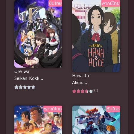
ซับไทย
พากย์ไทย
ก่อนดู ข้อมูล
Nakatta!?)
เรื่อง ตอนให้
ให้เป็นแฟน
ชม
ได้ไงไม่เอาไม่
ไหวหรอก!
(หรือว่าจะไหว
นะ!?)
Ore wa
Hana to
Seikan Kokka
Alice:
no Akutoku
Satsujin Jiken
7.1
Ryoushu! ข้า
( The Case
คือขุนนางชั่ว
of Hana &
แห่งอาณาจักร
พากย์ไทย
ซับไทย
Alice ) ฮานะ
ดวงดาว!
& อลิซ
ปริศนา
โรงเรียน