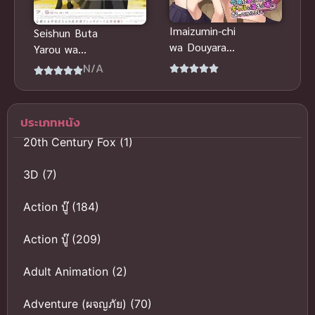
Imaizumin-chi
Seishun Buta
wa Douyara
Yarou wa
Gal no
Santa Claus
N/A
Tamariba ni
no Yume wo
H-Anime ซับ
Minai เรื่องฝัน
ไทย Big tits
ปั่นป่วยของผม
ประเภทหนัง
กับซานต้าคลอ
20th Century Fox
(1)
ส
3D
(7)
Action บู๊
(184)
Action บู๊
(209)
Adult Animation
(2)
Adventure (ผจญภัย)
(70)