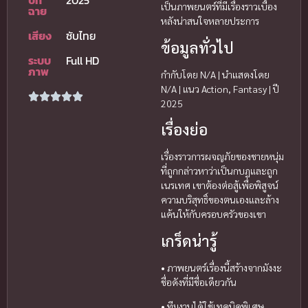
ปีที่
2025
เป็นภาพยนตร์ที่มีเรื่องราวเบื้อง
ฉาย
หลังน่าสนใจหลายประการ
เสียง
ซับไทย
ข้อมูลทั่วไป
ระบบ
Full HD
ภาพ
กำกับโดย N/A | นำแสดงโดย
N/A | แนว Action, Fantasy | ปี
2025
เรื่องย่อ
เรื่องราวการผจญภัยของชายหนุ่ม
ที่ถูกกล่าวหาว่าเป็นกบฏและถูก
เนรเทศ เขาต้องต่อสู้เพื่อพิสูจน์
ความบริสุทธิ์ของตนเองและล้าง
แค้นให้กับครอบครัวของเขา
เกร็ดน่ารู้
• ภาพยนตร์เรื่องนี้สร้างจากมังงะ
ชื่อดังที่มีชื่อเดียวกัน
• ทีมงานได้ใช้เทคนิคพิเศษ