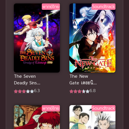
ไทย
พากย์ไทย
Soundtrack
The New
The Seven
Gate เดอะนิว
Deadly Sins
เกท ภาค 1
แค้น 2 พากย์
6.8
6.3
ซับไทย 2024
ไทย ศึก
ตำนานเจ็ด
พากย์ไทย
Soundtrack
อัศวินภาคใหม่
มัน