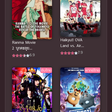
Haikyu!! OVA
Ranma Movie
Land vs. Air
2 บุกตะลุย
ไฮคิว คู่ตบฟ้า
7.9
พากย์ไทย รัน
6.9
ประทาน ตอน
ม่าไอ้หนุ่มกังฟู
พิเศษ
สุดยอดการ
ซับไทย
พากย์ไทย
ต่อสู้