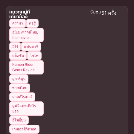
หมวดหมู่ที่
รับชม
51 ครั้ง
เกี่ยวข้อง
ดราม่า
ต่อสู้
อนิเมะพากย์ไทย,
the movie
ฮีโร่
แฟนตาซี
แอ็คชั่น
ไซไฟ
Kamen Rider
Geats Revice
ดูการ์ตูน
พากย์ไทย
มาสค์ไรเดอร์
มูฟวี่แบทเทิลโร
ยอล
ฮีโร่ญี่ปุ่น
เกมเอาชีวิตรอด