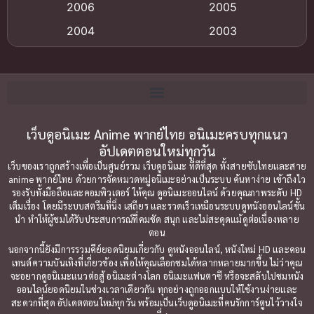
Big tits (นมใหญ่)
(19)
2006
2005
2004
2003
Bitch (ผู้หญิงร่าน)
(1)
2002
2001
Blackmail (ข่มขู่)
(1)
2000
1999
Blood
(1)
1998
1997
1996
1992
เว็บดูอนิเมะ Anime พากย์ไทย อนิเมะครบทุกแนว
Bondage (ทาส)
(1)
อัปเดตตอนใหม่ทุกวัน
1991
1990
Censored (เซ็นเซอร์)
(19)
เว็บของเราถูกสร้างเพื่อเป็นศูนย์รวม เว็บดูอนิเมะ ที่ดีที่สุด ทั้งสายซับไทยและสาย
1989
1988
anime พากย์ไทย ด้วยการจัดหมวดหมู่อนิเมะอย่างเป็นระบบ ค้นหาง่าย เข้าถึงไว
รองรับทั้งมือถือและคอมพิวเตอร์ ให้คุณ ดูอนิเมะออนไลน์ ด้วยคุณภาพระดับ HD
Comedy (ตลก)
1987
(79)
1985
เต็มเรื่อง โดยมีระบบสตรีมที่นิ่ง เสถียร และรวดเร็วเหมือนระบบดูหนังออนไลน์ชั้น
นำ ทำให้ผู้ชมได้รับประสบการณ์ที่คมชัด สนุก และไม่สะดุดแม้ดูต่อเนื่องหลาย
1984
1983
Comedy ตลก
(85)
ตอน
1982
1981
นอกจากนี้ยังมีการรวมคีย์ยอดนิยมเกี่ยวกับ ดูหนังออนไลน์, หนังใหม่ HD และคอน
Comic Book การ์ตูน
(1)
เทนต์ความบันเทิงที่เกี่ยวข้อง เพื่อให้คุณเลือกชมได้หลากหลายมากขึ้น ไม่ว่าคุณ
1980
1979
จะอยากดูอนิเมะแนวต่อสู้ อนิเมะต่างโลก อนิเมะแฟนตาซี หรือจะสลับไปชมหนัง
ออนไลน์ยอดนิยมในช่วงเวลาเดียวกัน ทุกอย่างถูกออกแบบให้ใช้งานง่ายและ
1977
1972
Coming of Age ก้าวพ้นวัย
(7)
สะดวกที่สุด อัปเดตตอนใหม่ทุกวัน พร้อมเป็นเว็บดูอนิเมะที่คนรักการ์ตูนไว้วางใจ