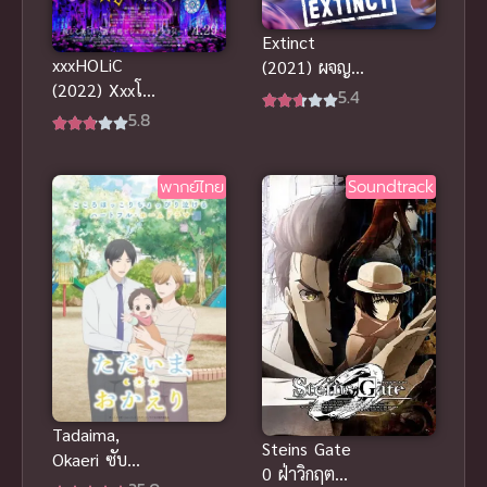
Extinct
xxxHOLiC
(2021) ผจญ
(2022) Xxxโฮ
ภัยสัตว์สูญ
5.4
ลิค ซับไทย ดู
พันธุ์ พากย์
5.8
ออนไลน์แบบ
ไทยดูฟรีออน
คมชัดระดับ
ไลน์ที่นี่จ้า
พากย์ไทย
Soundtrack
HD ทุกตอน
Tadaima,
Steins Gate
Okaeri ซับ
0 ฝ่าวิกฤต
ไทย