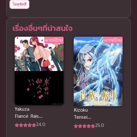
โทคุซัทสึ
เรื่องอื่นๆที่น่าสนใจ
พากย์ไทย
พากย์ไทย
Yakuza
Kizoku
Fiancé Raise
Tensei
wa Tanin ga
24.0
Megumareta
25.0
Ii ซับไทย
Umare ซับ