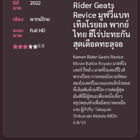
ปีที่
2022
Rider Geats
ฉาย
Revice มูฟวี่แบท
เสียง
พากย์ไทย
เทิลโรยอล พากย์
ระบบ
Full HD
ไทย ฮีโร่ปะทะกัน
ภาพ
สุดเดือดทะลุจอ
6.8
Kamen Rider Geats Revice
Movie Battle Royale มาสค์ไร
เดอร์ กีทส์ x มาสค์ไรเดอร์รีไวส์
พากย์ไทย การครอสโอเวอร์ของ
สองไรเดอร์ในเกมแบทเทิลโรยอล
ที่เดิมพันด้วยชีวิต การต่อสู้สุด
มันส์ที่มีผู้ชนะเพียงหนึ่งเดียว
สรุปตอนท้ายคือมิตรภาพเหนือ
เกม ผู้กำกับ: Takayuki
Shibasaki คะแนน IMDb:
6.8/10