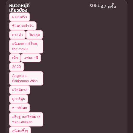
หมวดหมู่ที่
รับชม
47 ครั้ง
เกี่ยวข้อง
ครอบครัว
ชีวิตประจำวัน
ดราม่า
วันหยุด
อนิเมะพากย์ไทย,
the movie
เด็ก
แฟนตาซี
2020
Angela's
Christmas Wish
คริสต์มาส
ดูการ์ตูน
พากย์ไทย
อธิษฐานคริสต์มาส
ของแอนเจลา
อนิเมะซึ้งๆ