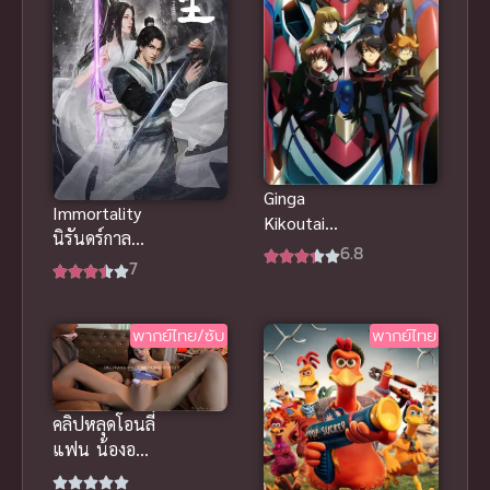
Ginga
Immortality
Kikoutai
นิรันดร์กาล
Majestic
6.8
ภาค 1 ซับไทย
7
Prince Movie:
2022
Kakusei no
Idenshi หุ่น
พากย์ไทย/ซับ
พากย์ไทย
รบพิทักษ์โลก
เดอะมูฟวี่ ซับ
ไทย
คลิปหลุดโอนลี่
แฟน น้องอากิ
สาวหน้าคมดูด