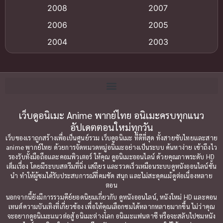
Anime อนิเมะ
(112)
2008
2007
Big tits (นมใหญ่)
(19)
2006
2005
2004
2003
Bitch (ผู้หญิงร่าน)
(1)
2002
2001
Blackmail (ข่มขู่)
(1)
2000
1999
Blood
(1)
1998
1997
1996
1992
เว็บดูอนิเมะ Anime พากย์ไทย อนิเมะครบทุกแนว
Bondage (ทาส)
(1)
อัปเดตตอนใหม่ทุกวัน
1991
1990
Censored (เซ็นเซอร์)
(19)
เว็บของเราถูกสร้างเพื่อเป็นศูนย์รวม เว็บดูอนิเมะ ที่ดีที่สุด ทั้งสายซับไทยและสาย
1989
1988
anime พากย์ไทย ด้วยการจัดหมวดหมู่อนิเมะอย่างเป็นระบบ ค้นหาง่าย เข้าถึงไว
รองรับทั้งมือถือและคอมพิวเตอร์ ให้คุณ ดูอนิเมะออนไลน์ ด้วยคุณภาพระดับ HD
Comedy (ตลก)
1987
(79)
1985
เต็มเรื่อง โดยมีระบบสตรีมที่นิ่ง เสถียร และรวดเร็วเหมือนระบบดูหนังออนไลน์ชั้น
นำ ทำให้ผู้ชมได้รับประสบการณ์ที่คมชัด สนุก และไม่สะดุดแม้ดูต่อเนื่องหลาย
1984
1983
Comedy ตลก
(85)
ตอน
1982
1981
นอกจากนี้ยังมีการรวมคีย์ยอดนิยมเกี่ยวกับ ดูหนังออนไลน์, หนังใหม่ HD และคอน
Comic Book การ์ตูน
(1)
เทนต์ความบันเทิงที่เกี่ยวข้อง เพื่อให้คุณเลือกชมได้หลากหลายมากขึ้น ไม่ว่าคุณ
1980
1979
จะอยากดูอนิเมะแนวต่อสู้ อนิเมะต่างโลก อนิเมะแฟนตาซี หรือจะสลับไปชมหนัง