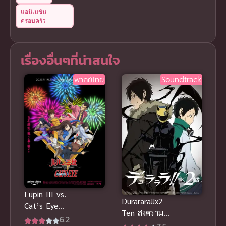
แอนิเมชัน
ครอบครัว
เรื่องอื่นๆที่น่าสนใจ
พากย์ไทย
Soundtrack
Lupin III vs.
Durarara!!x2
Cat’s Eye
Ten สงคราม
(2023) จอม
6.2
แดนสนธยา