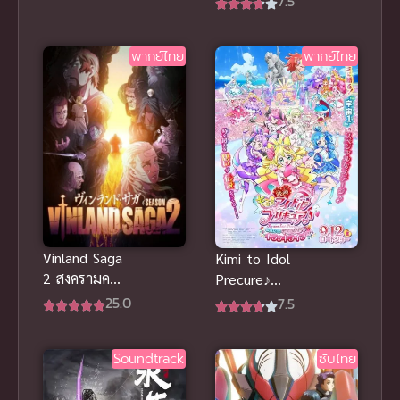
7.5
โจรลูแปง
ภาค 3 ซับไทย
ปะทะ พยัคฆ์
2015
สาว พากย์ไทย
พากย์ไทย
พากย์ไทย
Vinland Saga
Kimi to Idol
2 สงครามคน
Precure♪
ทมิฬ ภาค 2
Movie
25.0
7.5
ซับไทย
มหัศจรรย์ไอ
ดอลพริตตี้
Soundtrack
ซับไทย
เคียว
คอนเสิร์ตนี้