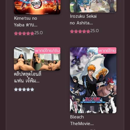
Irozuku Sekai
Kimetsu no
no Ashita
Yaiba ดาบ
kara สีสันของ
25.0
พิฆาตอสูร ซับ
25.0
โลกใบนี้ ซับ
ไทย
ไทย
พากย์ไทย/ซับ
พากย์ไทย
คลิปหลุดโอนลี่
แฟน เจ้พิม
ปัทมา สาว
ไทยหุ่นเด็ด
นั่งแหกโชว์นม
ใหญ่โหนกนูน
Bleach
TheMovie
บลีช เทพ