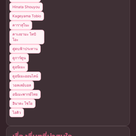
Hinata Shouyou
Kageyama Tobio
คาราสุโนะ
คาเงยามะ โทบิ
โอะ
คู่ตบฟ้าประทาน
ดูการ์ตูน
ดูอนิเมะ
ดูอนิเมะออนไลน์
วอลเลย์บอล
อนิเมะพากย์ไทย
ฮินาตะ โชโย
ไฮคิว