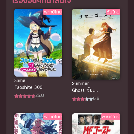
เรื่องอื่นๆที่น่าสนใจ
พากย์ไทย
ซับไทย
Slime
Summer
Taoshite 300
Ghost ซัมเม
25.0
อร์โกสท์ พบ
6.8
รักผีสาวใน
หน้าร้อน ซับ
พากย์ไทย
พากย์ไทย
ไทย