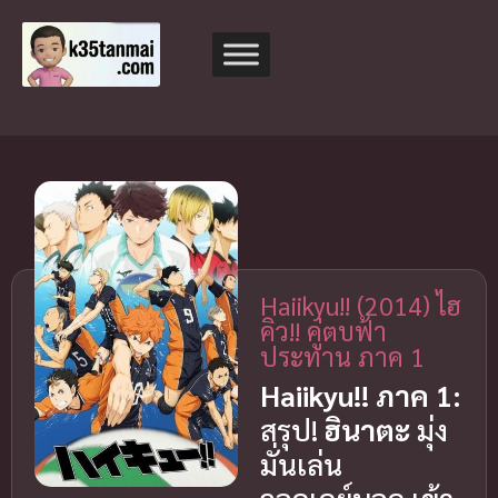
Haiikyu!! (2014) ไฮ
คิว!! คู่ตบฟ้า
ประทาน ภาค 1
Haiikyu!! ภาค 1:
สรุป!
ฮินาตะ
มุ่ง
มั่นเล่น