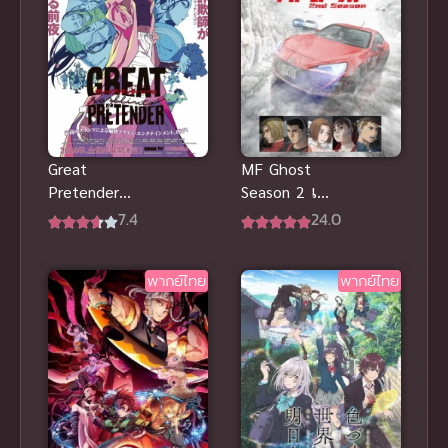
MF Ghost
Great
Season 2 เอ็ม
Pretender
เอฟ โกสต์
Razbliuto
24.0
7.4
ภาค 2 ซับไทย
ยอดคนลวงโลก
ภาค ราชบลิว
พากย์ไทย
พากย์ไทย
โต พากย์ไทย