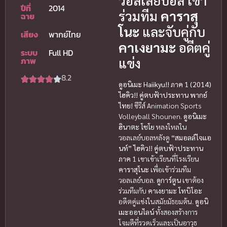
วอลเลย์บอล เข้า
ปีที่
2014
ร่วมทีม
คาราสุ
ฉาย
โนะ
และจับคู่กับ
เสียง
พากย์ไทย
คาเงยามะ
อดีตคู่
ระบบ
Full HD
แข่ง
ภาพ
8.2
ดูอนิเมะ Haiikyu!! ภาค 1 (2014)
ไฮคิว!! คู่ตบฟ้าประทาน พากย์
ไทย!
ซีรีส์ Animation Sports
Volleyball Shounen.
ดูอนิเมะ
ฮินาตะ โชโย
หลงใหลใน
วอลเลย์บอลหลังดู
“สมอลล์ไจแอ
นท์”
ไฮคิว!! คู่ตบฟ้าประทาน
ภาค 1
เขาเข้าเรียนที่โรงเรียน
คาราสุโนะ
เพื่อเข้าร่วมทีม
วอลเลย์บอล.
ดูการ์ตูน
เขาต้อง
ร่วมทีมกับ
คาเงยามะ โทบิโอะ
อดีตคู่แข่งในสมัยมัธยมต้น.
ดูอนิ
เมะออนไลน์
ทั้งสองสร้างการ
โจมตีที่รวดเร็วและเป็นอาวุธ