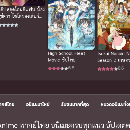
คลิปหลุดโอนลี่แฟน น้อง
ไข่ดาว โซโล่ของเล่นก่อน
ึ้นขย่มเอง หุ่นเอ็กซ์จัด
High School Fleet
Isekai Nonbiri 
Movie ซับไทย
Season 2 เกษต
พี่ที่ต่างโลก ภาค
6.8
8.6
ไทย
ากย์ไทย
อนิเมะมาใหม่
รับชมมากที่สุด
หมวดอนิเมะทั้
ะ Anime พากย์ไทย อนิเมะครบทุกแนว อัปเดตต