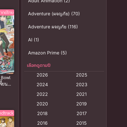
Adult Animation
(2)
ากย์ไทย
Adventure (ผจญภัย)
(70)
Adventure ผจญภัย
(116)
AI
(1)
Amazon Prime
(5)
เลือกดูตามปี
Anal (ประตูหลัง)
(11)
2026
2025
d Bowl
Animation
(121)
ี้ยน
2024
2023
Animation การ์ตูน
(88)
2022
2021
2020
2019
Animation อนิเมะ
(72)
ndtrack
2018
2017
Animation แอนิเมชั่น
(1)
2016
2015