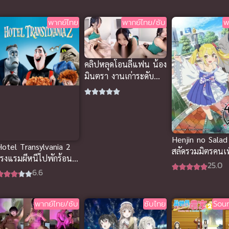
พากย์ไทย
พากย์ไทย/ซับ
พ
คลิปหลุดโอนลี่แฟน น้อง
มินตรา งานเก่าระดับ
ตำนาน โหนกนูนอวบ
สวยจัด
Henjin no Sala
Hotel Transylvania 2
สลัดรวมมิตรคนเพ
โรงแรมผีหนีไปพักร้อน
ซับไทย
25.0
ภาค 2 พากย์ไทย อนิ
6.6
เมะตลก
พากย์ไทย/ซับ
ซับไทย
Sou