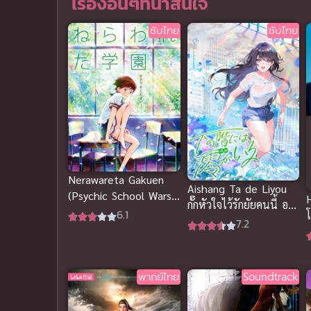
เรื่องอื่นๆที่น่าสนใจ
ซับไทย
ซับไทย
Nerawareta Gakuen
Aishang Ta de Liyou
(Psychic School Wars)
กั๊กหัวใจไว้รักยัยคนนี้ อนิ
คำสัญญา ความรัก
6.1
เมะจีนดูฟรี ซับไทย
7.2
ปาฏิหาริย์ ซับไทย
พากย์ไทย
Soundtrack