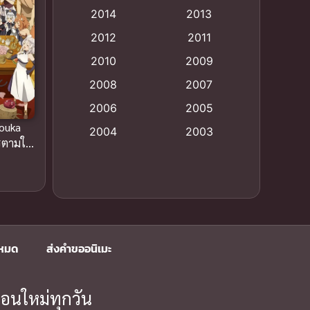
Animation แอนิเมชัน
(19)
2014
2013
2012
2011
anime
(9)
2010
2009
Anime อนิเมะ
(112)
2008
2007
Big tits (นมใหญ่)
(19)
2006
2005
Nouka
2004
2003
Bitch (ผู้หญิงร่าน)
(1)
รตามใจ
2002
2001
 2 ซับ
Blackmail (ข่มขู่)
(1)
2000
1999
Blood
(1)
1998
1997
1996
1992
Bondage (ทาส)
(1)
งหมด
ส่งคำขออนิเมะ
1991
1990
Censored (เซ็นเซอร์)
(19)
1989
1988
อนใหม่ทุกวัน
Comedy (ตลก)
1987
(79)
1985