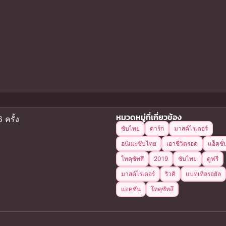
หมวดหมู่ที่เกี่ยวข้อง
 ครั้ง
ซับไทย
ดาร์ก
มาสค์ไรเดอร์
อนิเมะซับไทย
เอาชีวิตรอด
แอ็คชั่
โทคุซัทสึ
2019
ซับไทย
ดูฟรี
มาสค์ไรเดอร์
ริวคิ
แบทเทิลรอยัล
แอคชั่น
โทคุซัทสึ