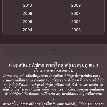
2010
2009
Anime อนิเมะ
(112)
2008
2007
Big tits (นมใหญ่)
(19)
2006
2005
2004
2003
Bitch (ผู้หญิงร่าน)
(1)
2002
2001
Blackmail (ข่มขู่)
(1)
2000
1999
Blood
(1)
1998
1997
1996
1992
เว็บดูอนิเมะ Anime พากย์ไทย อนิเมะครบทุกแนว
Bondage (ทาส)
(1)
อัปเดตตอนใหม่ทุกวัน
1991
1990
Censored (เซ็นเซอร์)
(19)
เว็บของเราถูกสร้างเพื่อเป็นศูนย์รวม เว็บดูอนิเมะ ที่ดีที่สุด ทั้งสายซับไทยและสาย
1989
1988
anime พากย์ไทย ด้วยการจัดหมวดหมู่อนิเมะอย่างเป็นระบบ ค้นหาง่าย เข้าถึงไว
รองรับทั้งมือถือและคอมพิวเตอร์ ให้คุณ ดูอนิเมะออนไลน์ ด้วยคุณภาพระดับ HD
Comedy (ตลก)
1987
(79)
1985
เต็มเรื่อง โดยมีระบบสตรีมที่นิ่ง เสถียร และรวดเร็วเหมือนระบบดูหนังออนไลน์ชั้น
นำ ทำให้ผู้ชมได้รับประสบการณ์ที่คมชัด สนุก และไม่สะดุดแม้ดูต่อเนื่องหลาย
1984
1983
Comedy ตลก
(85)
ตอน
1982
1981
นอกจากนี้ยังมีการรวมคีย์ยอดนิยมเกี่ยวกับ ดูหนังออนไลน์, หนังใหม่ HD และคอน