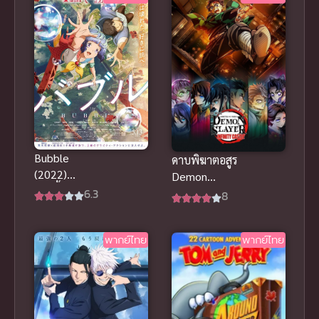
Tsuki ฮีลเลอร์
ที่ถูกเตะออก
จากตี้ แท้จริง
แล้วแกร่งสุด
Bubble
ดาบพิฆาตอสูร
(2022)
Demon
บับเบิ้ล พากย์
6.3
Slayer Infinity
8
ไทย
Castle
(2025)
พากย์ไทย
พากย์ไทย