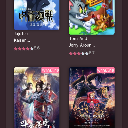
Jujutsu
Tom And
Kaisen
Jerry Around
Kaigyoku/Gyo
8.6
The World
6.7
kusetsu มหา
ทอมแอนด์
เวทย์ผนึกมาร
เจอร์รี่ ตอน คู่
พากย์ไทย
พากย์ไทย
พากย์ไทย
วุ่นจุ้นรอบโลก