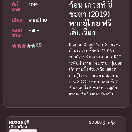
ก้อน เควสท์ ชี้
ปีที่
2019
ฉาย
ชะตา (2019)
เสียง
พากย์ไทย
พากย์ไทย ฟรี
ระบบ
Full HD
เต็มเรื่อง
ภาพ
6.5
Dragon Quest Your Story
ดรา
ก้อน เควสท์ ชี้ชะตา (2019)
พากย์ไทย ดัดแปลงจากเกม RPG
ระดับตำนานภาค 5 ชายหนุ่มออก
เดินทางเพื่อช่วยเหลือแม่และ
กอบกู้โลกจากจอมมาร สรุปงาน
ภาพ 3D CG อลังการและพล็อต
หักมุมสุดจึ้ง รับชมการผจญภัย
แฟนตาซีฟรีภาพคมชัดครับ
หมวดหมู่ที่
รับชม
42 ครั้ง
เกี่ยวข้อง