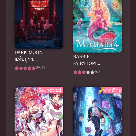
DARK MOON
BARBIE
แท่นบูชา
FAIRYTOPIA
พระจันทร์
25.0
MERMAIDIA
6.2
พากย์ไทย ซับ
(2006)
ไทย
นางฟ้าบาร์บี้
Soundtrack
พากย์ไทย
ในดินแดนใต้
สมุทร พากย์
ไทย