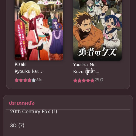
กัดกันตลอด
เกี่ยวกับรูปร่า
สรุปก่อ
งอวบๆ
Kisaki
Yuusha No
Kyouiku kara
Kuzu ผู้กล้า
Nigetai
สวะ ซับไทย
7.5
25.0
Watashi ฉัน
อยากหนีจาก
บทเรียนเจ้า
ประเภทหนัง
หญิง
20th Century Fox
(1)
3D
(7)