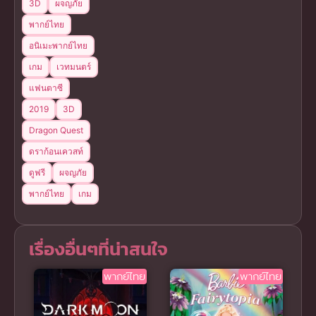
3D
ผจญภัย
พากย์ไทย
อนิเมะพากย์ไทย
เกม
เวทมนตร์
แฟนตาซี
2019
3D
Dragon Quest
ดราก้อนเควสท์
ดูฟรี
ผจญภัย
พากย์ไทย
เกม
เรื่องอื่นๆที่น่าสนใจ
พากย์ไทย
พากย์ไทย