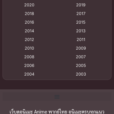
2020
2019
Animation อนิเมะ
(72)
2018
2017
Animation แอนิเมชั่น
(1)
2016
2015
Animation แอนิเมชัน
(19)
2014
2013
2012
2011
anime
(9)
2010
2009
Anime อนิเมะ
(112)
2008
2007
Big tits (นมใหญ่)
(19)
2006
2005
2004
2003
Bitch (ผู้หญิงร่าน)
(1)
2002
2001
Blackmail (ข่มขู่)
(1)
2000
1999
Blood
(1)
1998
1997
1996
1992
เว็บดูอนิเมะ Anime พากย์ไทย อนิเมะครบทุกแนว
Bondage (ทาส)
(1)