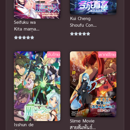
Kui Cheng
Seifuku wa
Shoufu Cong
Kita mama
Youxi Kaishi
de ตอนที่ 1
ขาดทุนเพื่อ
ซับไทย H-
เป็นเศรษฐี
Anime ซับ
ซับไทย
พากย์ไทย
ไทย Anal
(ประตูหลัง) |
Slime Movie
Isshun de
สายสัมพันธ์สี