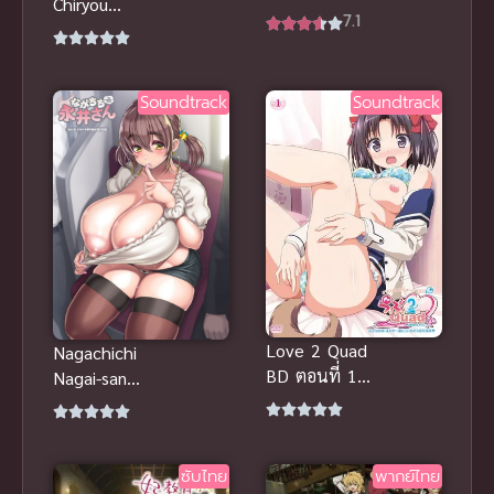
Chiryou
ชาด พากย์
7.1
shiteita noni
ไทย เกิดใหม่
Yakutatazu
ทั้งทีก็เป็น
to Tsuihou
สไลม์ไปซะ
Soundtrack
Soundtrack
นักเยียวยา
อัจฉริยะผู้ถูกไล่
ออกจากปาร์ตี้
ขอสนุกกับชีวิต
จากนี้ในฐานะ
หมอเถื่อน
Love 2 Quad
Nagachichi
BD ตอนที่ 1-
Nagai-san
3 ซับไทย
The
เรื่องราวความ
Animation
รักของคู่
ตอนที่ 1-3
ซับไทย
พากย์ไทย
พระนางที่จิก
ด้วยความกังวล