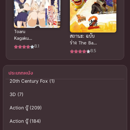
Toaru
สถานะ: ฉบับ
Kagaku
ร่าง The Bad
Railgun S เรล
8.1
Guys 2
8.5
กัน แฟ้มลับ
(2025) วาย
ภาค 2 พากย์
ร้ายพันธุ์ดี 2
ไทย
ประเภทหนัง
20th Century Fox
(1)
3D
(7)
Action บู๊
(209)
Action บู๊
(184)