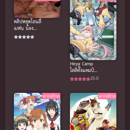
คลิปหลุดโอนลี่
แฟน น้อง
เหมียว คอส
เพลย์ซานต้า
โดนจัดหนัก
นมใหญ่
กระแทกเด้ง
Heya Camp
โลลิตั้งแคมป์
พากย์ไทย ซับ
25.0
ไทย
พากย์ไทย
พากย์ไทย