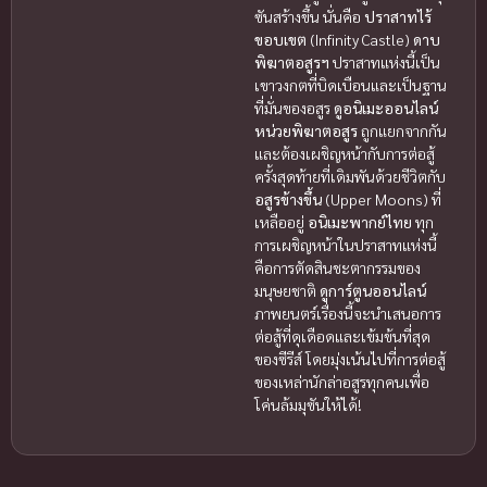
ซันสร้างขึ้น นั่นคือ
ปราสาทไร้
ขอบเขต
(Infinity Castle)
ดาบ
พิฆาตอสูรฯ
ปราสาทแห่งนี้เป็น
เขาวงกตที่บิดเบือนและเป็นฐาน
ที่มั่นของอสูร
ดูอนิเมะออนไลน์
หน่วยพิฆาตอสูร
ถูกแยกจากกัน
และต้องเผชิญหน้ากับการต่อสู้
ครั้งสุดท้ายที่เดิมพันด้วยชีวิตกับ
อสูรข้างขึ้น
(Upper Moons) ที่
เหลืออยู่
อนิเมะพากย์ไทย
ทุก
การเผชิญหน้าในปราสาทแห่งนี้
คือการตัดสินชะตากรรมของ
มนุษยชาติ
ดูการ์ตูนออนไลน์
ภาพยนตร์เรื่องนี้จะนำเสนอการ
ต่อสู้ที่ดุเดือดและเข้มข้นที่สุด
ของซีรีส์ โดยมุ่งเน้นไปที่การต่อสู้
ของเหล่านักล่าอสูรทุกคนเพื่อ
โค่นล้มมุซันให้ได้!