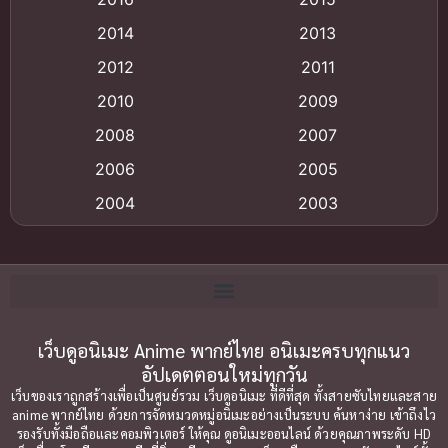
Animation แอนิเมชัน
(19)
2014
2013
2012
2011
anime
(9)
2010
2009
Anime อนิเมะ
(112)
2008
2007
Big tits (นมใหญ่)
(19)
2006
2005
2004
2003
Bitch (ผู้หญิงร่าน)
(1)
2002
2001
Blackmail (ข่มขู่)
(1)
2000
1999
Blood
(1)
1998
1997
1996
1992
เว็บดูอนิเมะ Anime พากย์ไทย อนิเมะครบทุกแนว
Bondage (ทาส)
(1)
อัปเดตตอนใหม่ทุกวัน
1991
1990
Censored (เซ็นเซอร์)
(19)
เว็บของเราถูกสร้างเพื่อเป็นศูนย์รวม เว็บดูอนิเมะ ที่ดีที่สุด ทั้งสายซับไทยและสาย
1989
1988
anime พากย์ไทย ด้วยการจัดหมวดหมู่อนิเมะอย่างเป็นระบบ ค้นหาง่าย เข้าถึงไว
รองรับทั้งมือถือและคอมพิวเตอร์ ให้คุณ ดูอนิเมะออนไลน์ ด้วยคุณภาพระดับ HD
Comedy (ตลก)
1987
(79)
1985