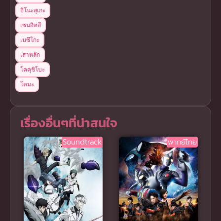
อิโนะสุเกะ
เซนอิทสึ
เนซึโกะ
เสาหลัก
โคคุชิโบะ
โดมะ
เรื่องอื่นๆที่น่าสนใจ
Soundtrack
พากย์ไทย