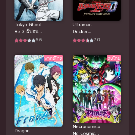
Tokyo Ghoul
Ultraman
Re 3 ผีปอบ
Decker
โตเกียว ภาค
Finale อุลตร้า
6.6
7.0
3
แมนเดกเกอร์
การเดินทางสู่
พากย์ไทย
ซับไทย
อนาคตพากย์
ฮา
Necronomico
Dragon
No Cosmic