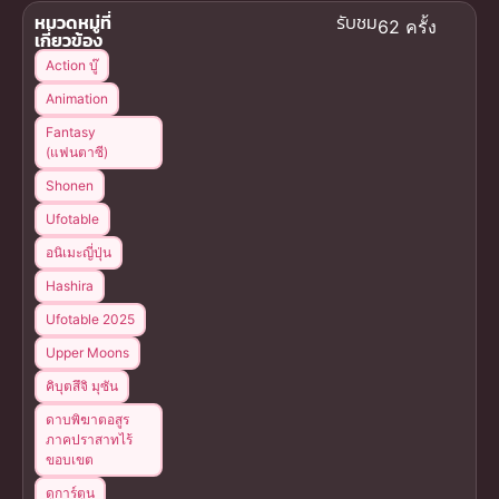
หมวดหมู่ที่
รับชม
62 ครั้ง
เกี่ยวข้อง
Action บู๊
Animation
Fantasy
(แฟนตาซี)
Shonen
Ufotable
อนิเมะญี่ปุ่น
Hashira
Ufotable 2025
Upper Moons
คิบุตสึจิ มุซัน
ดาบพิฆาตอสูร
ภาคปราสาทไร้
ขอบเขต
ดูการ์ตูน