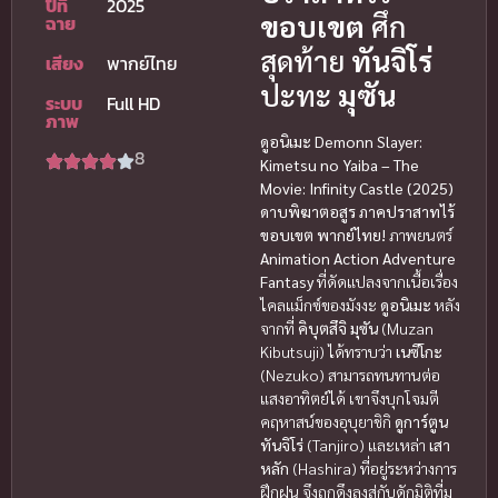
ปีที่
2025
ขอบเขต
ศึก
ฉาย
สุดท้าย
ทันจิโร่
เสียง
พากย์ไทย
ปะทะ
มุซัน
ระบบ
Full HD
ภาพ
ดูอนิเมะ Demonn Slayer:
8
Kimetsu no Yaiba – The
Movie: Infinity Castle (2025)
ดาบพิฆาตอสูร ภาคปราสาทไร้
ขอบเขต พากย์ไทย!
ภาพยนตร์
Animation Action Adventure
Fantasy
ที่ดัดแปลงจากเนื้อเรื่อง
ไคลแม็กซ์ของมังงะ
ดูอนิเมะ
หลัง
จากที่
คิบุตสึจิ มุซัน
(Muzan
Kibutsuji) ได้ทราบว่า
เนซึโกะ
(Nezuko) สามารถทนทานต่อ
แสงอาทิตย์ได้ เขาจึงบุกโจมตี
คฤหาสน์ของอุบุยาชิกิ
ดูการ์ตูน
ทันจิโร่
(Tanjiro) และเหล่า
เสา
หลัก
(Hashira) ที่อยู่ระหว่างการ
ฝึกฝน จึงถูกดึงลงสู่กับดักมิติที่มุ