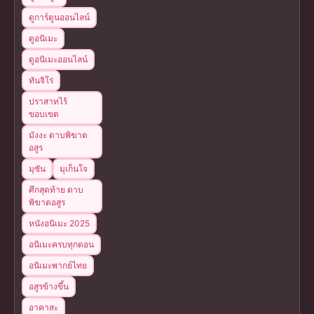
ดูการ์ตูนออนไลน์
ดูอนิเมะ
ดูอนิเมะออนไลน์
ทันจิโร่
ปราสาทไร้
ขอบเขต
มังงะ ดาบพิฆาต
อสูร
มุซัน
มุเก็นโจ
ศึกสุดท้าย ดาบ
พิฆาตอสูร
หนังอนิเมะ 2025
อนิเมะครบทุกตอน
อนิเมะพากย์ไทย
อสูรข้างขึ้น
อาคาสะ