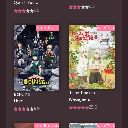
Quest Your
Horror Show
6.5
Story ดราก้อน
6.5
เนโครโนมิโก
เควสท์ ชี้ชะตา
และการแสดง
(2019) พากย์
สยองขวัญแห่ง
Soundtrack
พากย์ไทย
ไทย
จักรวาล
Jiisan Baasan
Boku no
Wakagaeru
Hero
ซับไทย
25.0
Academia
6.9
Survival
Kunren OVA
พากย์ไทย/ซับ
พากย์ไทย