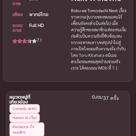
ฉาย
Boku wa Tomodachi Next
เรื่อง
เสียง
พากย์ไทย
ราวความวุ่นวายของชมรมคนไร้
เพื่อนยังคงดำเนินต่อไป เมื่อ
ระบบ
Full HD
ภาพ
ความรู้สึกของสมาชิกแต่ละคนเริ่ม
ก่อตัวเป็นความรักที่ซับซ้อนจน
7.1
ยากจะคาดเดา บทสรุปนำไปสู่
การเปิดใจยอมรับความจริง กำกับ
โดย Toru Kitahata อนิเมะ
ฮาเร็มรอมคอมสุดป่วนชวนหัว
เราะ ได้คะแนน IMDb ที่ 7.1
หมวดหมู่ที่
รับชม
37 ครั้ง
เกี่ยวข้อง
Comedy (ตลก)
Harem (ฮาเร็ม)
Romance (โร
แมนติก)