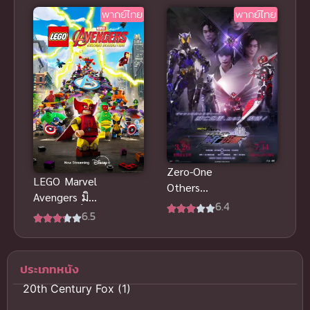
สลัดอากาศ
ซับไทย
พากย์ไทย
พากย์ไทย
ประจัญบาน
พากย์ไทย
Zero-One
LEGO Marvel
Others
Avengers มิช
Kamen Rider
6.4
ชันเดโมลิชั่น
6.5
MetsubouJinr
พากย์ไทย อนิ
ai พากย์ไทย
เมะฮีโร่เลโก้
สนุก
ประเภทหนัง
20th Century Fox
(1)