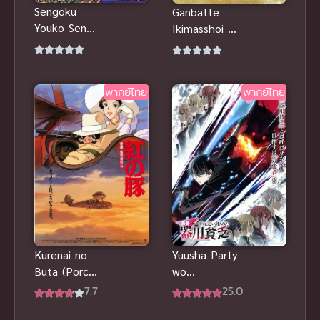
Sengoku
Ganbatte
Youko Senma
Ikimasshoi สู้
Konton hen
ด้วยกัน จนถึง
อสูรจิ้งจอกโลก
ที่สุด พากย์
ซามูไร พาร์ท
ไทย อนิเมะ
พากย์ไทย
พากย์ไทย
2
สร้างแรง
Kurenai no
Yuusha Party
Buta (Porco
wo
Rosso) พอร์
Oidasareta
7.7
25.0
โค รอสโซ
Kiyoubinbou