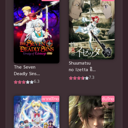
Shuumatsu
The Seven
no Izetta อิ
Deadly Sins
เซ้ตตา แม่มด
7.3
แค้น 2 พากย์
6.3
คนสุดท้าย
ไทย ศึก
(ซับไทย)
ตำนานเจ็ด
พากย์ไทย
ซับไทย
อัศวินภาคใหม่
มัน