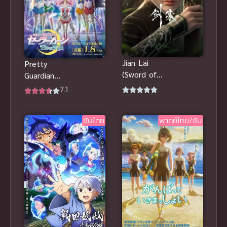
Jian Lai
Pretty
(Sword of
Guardian
Coming)
Sailor Moon
7.1
กระบี่จงมา
Eternal The
Movie พริตตี้
ซับไทย
พากย์ไทย/ซับ
การ์เดี้ยน เซ
เลอร์ มูน อีเท
อร์นัล เดอะ
มูฟวี่ พากย์
ไทย