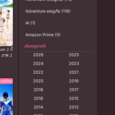
Adventure ผจญภัย
(116)
AI
(1)
Amazon Prime
(5)
เลือกดูตามปี
Anal (ประตูหลัง)
(11)
on 2 ก๊
2026
2025
ง ภาค 2
Animation
(121)
2024
2023
Animation การ์ตูน
(88)
2022
2021
ากย์ไทย
2020
2019
Animation อนิเมะ
(72)
2018
2017
Animation แอนิเมชั่น
(1)
2016
2015
Animation แอนิเมชัน
(19)
2014
2013