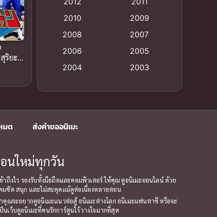
2012
2011
anime
(9)
2010
2009
Anime อนิเมะ
(112)
2008
2007
n
Big tits (นมใหญ่)
(19)
2006
2005
ุริยะ
2004
2003
พากย์
Bitch (ผู้หญิงร่าน)
(1)
2002
2001
Blackmail (ข่มขู่)
(1)
2000
1999
Blood
(1)
1998
1997
งหมด
ส่งคำขออนิเมะ
1996
1992
Bondage (ทาส)
(1)
1991
1990
อนใหม่ทุกวัน
Censored (เซ็นเซอร์)
(19)
1989
1988
้าถึงไว รองรับทั้งมือถือและคอมพิวเตอร์ ให้คุณ ดูอนิเมะออนไลน์ ด้วย
Comedy (ตลก)
1987
(79)
1985
ี่คมชัด สนุก และไม่สะดุดแม้ดูต่อเนื่องหลายตอน
1984
1983
่ว่าคุณจะอยากดูอนิเมะแนวต่อสู้ อนิเมะต่างโลก อนิเมะแฟนตาซี หรือจะ
Comedy ตลก
(85)
ว็บดูอนิเมะที่คนรักการ์ตูนไว้วางใจมากที่สุด
1982
1981