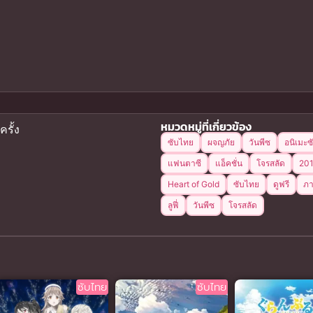
หมวดหมู่ที่เกี่ยวข้อง
ครั้ง
ซับไทย
ผจญภัย
วันพีซ
อนิเมะ
แฟนตาซี
แอ็คชั่น
โจรสลัด
20
Heart of Gold
ซับไทย
ดูฟรี
ภา
ลูฟี่
วันพีซ
โจรสลัด
ซับไทย
ซับไทย