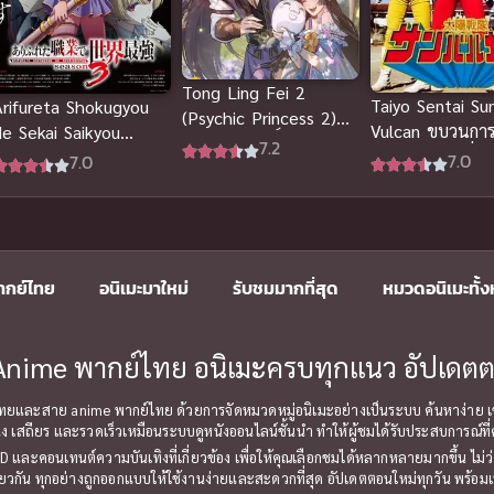
Tong Ling Fei 2
Taiyo Sentai Su
Arifureta Shokugyou
(Psychic Princess 2)
Vulcan ขบวนการส
de Sekai Saikyou
ชายากายสิทธิ์ ภาค 2
7.2
ซันวัลคัน มูฟวี่ 
Season 3 อาชีพกระจอก
7.0
7.0
ไทย
แล้วทำไม ยังไงข้าก็เทพ
ภาค 3
ากย์ไทย
อนิเมะมาใหม่
รับชมมากที่สุด
หมวดอนิเมะทั้
ะ Anime พากย์ไทย อนิเมะครบทุกแนว อัปเดตต
สายซับไทยและสาย anime พากย์ไทย ด้วยการจัดหมวดหมู่อนิเมะอย่างเป็นระบบ ค้นหาง่าย เข
ิ่ง เสถียร และรวดเร็วเหมือนระบบดูหนังออนไลน์ชั้นนำ ทำให้ผู้ชมได้รับประสบการณ์ท
 HD และคอนเทนต์ความบันเทิงที่เกี่ยวข้อง เพื่อให้คุณเลือกชมได้หลากหลายมากขึ้น ไม
ัน ทุกอย่างถูกออกแบบให้ใช้งานง่ายและสะดวกที่สุด อัปเดตตอนใหม่ทุกวัน พร้อมเป็นเ