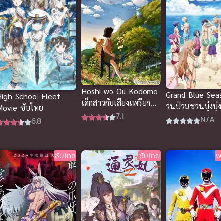
Hoshi wo Ou Kodomo
Grand Blue Seas
High School Fleet
เด็กสาวกับเสียงเพรียก
วนป่วนชวนบุ๋งบุ๋
Movie ซับไทย
แห่งพิภพเทพา ซับไทย
7.1
N/A
6.8
ซับไทย
ซับไทย
พ