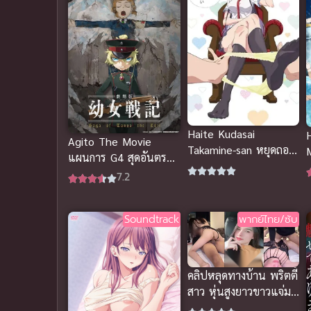
Haite Kudasai
Agito The Movie
Takamine-san หยุดถอด
แผนการ G4 สุดอันตราย
เถอะครับ คุณทาคามิเนะ
พากย์ไทยHD ชัดเต็ม
7.2
เรื่อง
Soundtrack
พากย์ไทย/ซับ
คลิปหลุดทางบ้าน พริตตี้
สาว หุ่นสูงยาวขาวแจ่ม
โดนจ้างมาจัดหนักคราง