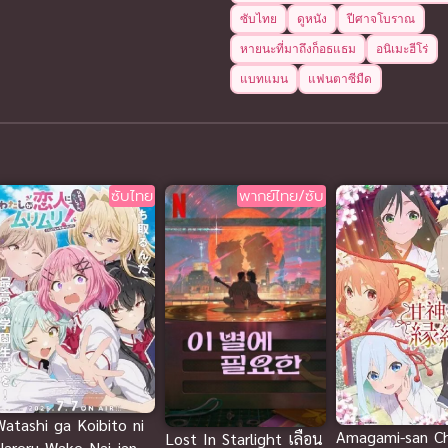
ซับไทย
ดูหนัง
ปีศาจโบราณ
หายนะที่มาถึงก็อธแธม
อนิเมะฮีโร่
แบทแมน
แฟนตาซีมืด
ซับไทย
พากย์ไทย/ซับ
Watashi ga Koibito ni
Amagami-san Ch
Lost In Starlight เลือน
Nareru Wake Nai jan,