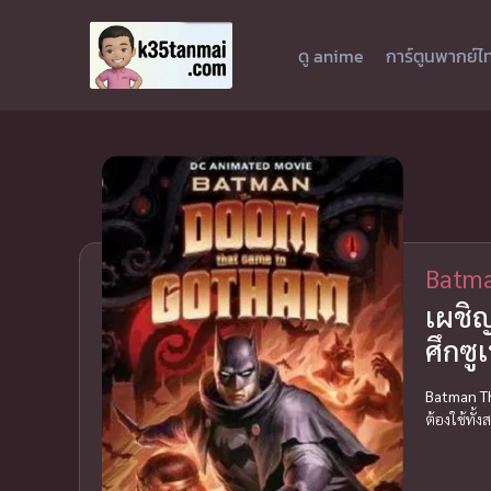
ดู anime
การ์ตูนพากย์ไ
Batma
เผชิ
ศึกซูเ
Batman T
ต้องใช้ทั้