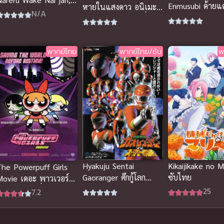
Enmusubi ด้ายแด
หายในแสงดาว อนิเมะ
uri Muri! (Muri ja
N/A
บ้านอามากามิ
พากย์ไทย สุดยอดเรื่อง
Nakatta!?) ให้เป็นแฟน
ราว
ได้ไงไม่เอาไม่ไหวหรอก!
(หรือว่าจะไหวนะ!?)
พากย์ไทย
พากย์ไทย/ซับ
พ
Kikaijikake no M
Hyakuju Sentai
The Powerpuff Girls
ซับไทย
Gaoranger ศึกกู้โลก
Movie เดอะ พาวเวอร์
ขบวนการสรรพสัตว์ กา
ัฟเกิร์ล มูฟวี่ พากย์ไทย
25
7.2
โอเรนเจอร์
ต็มเรื่อง