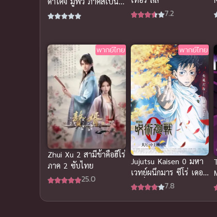
ดาไคจิ มูฟวี่ ภาคสเปน
M
อนิเมะซับไทย สุดฟิน
7.2
หัวใจ
พากย์ไทย
พากย์ไทย
Zhui Xu 2 สามีข้าคือฮีโร่
Jujutsu Kaisen 0 มหา
ภาค 2 ซับไทย
เวทย์ผนึกมาร ซีโร่ เดอะ
25.0
มูฟวี่ พากย์ไทยสุดเดือด
พ
7.8
เ