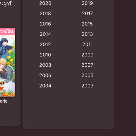
2020
2019
งผูกรัก
Animation อนิเมะ
(72)
2018
2017
Animation แอนิเมชั่น
(1)
2016
2015
ากย์ไทย
Animation แอนิเมชัน
(19)
2014
2013
2012
2011
anime
(9)
2010
2009
Anime อนิเมะ
(112)
2008
2007
Big tits (นมใหญ่)
(19)
2006
2005
2004
2003
Bitch (ผู้หญิงร่าน)
(1)
2002
2001
arie
Blackmail (ข่มขู่)
(1)
2000
1999
Blood
(1)
1998
1997
1996
1992
Bondage (ทาส)
(1)