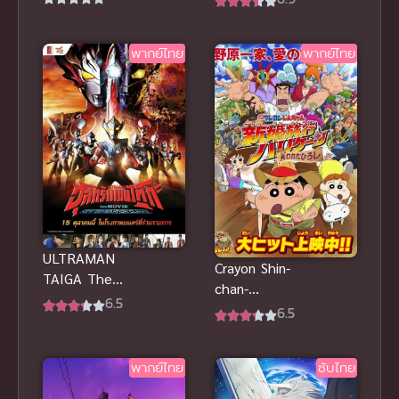
Ryoushu! ข้า
ล้างพันธุ์
คือขุนนางชั่ว
อนาคต พากย์
พากย์ไทย
พากย์ไทย
แห่งอาณาจักร
ไทย
ดวงดาว!
ULTRAMAN
Crayon Shin-
TAIGA The
chan-
Movie New
6.5
Honeymoon
6.5
Generation
Hurricane –
Climax พากย์
The Lost
ไทย
พากย์ไทย
ซับไทย
Hiroshi ชินจัง
เดอะมูฟวี่