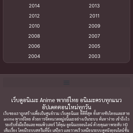
Animation แอนิเมชัน
(19)
2014
2013
2012
2011
anime
(9)
2010
2009
Anime อนิเมะ
(112)
2008
2007
Big tits (นมใหญ่)
(19)
2006
2005
2004
2003
Bitch (ผู้หญิงร่าน)
(1)
2002
2001
Blackmail (ข่มขู่)
(1)
2000
1999
Blood
(1)
1998
1997
1996
1992
เว็บดูอนิเมะ Anime พากย์ไทย อนิเมะครบทุกแนว
Bondage (ทาส)
(1)
อัปเดตตอนใหม่ทุกวัน
1991
1990
Censored (เซ็นเซอร์)
(19)
เว็บของเราถูกสร้างเพื่อเป็นศูนย์รวม เว็บดูอนิเมะ ที่ดีที่สุด ทั้งสายซับไทยและสาย
1989
1988
anime พากย์ไทย ด้วยการจัดหมวดหมู่อนิเมะอย่างเป็นระบบ ค้นหาง่าย เข้าถึงไว
รองรับทั้งมือถือและคอมพิวเตอร์ ให้คุณ ดูอนิเมะออนไลน์ ด้วยคุณภาพระดับ HD
Comedy (ตลก)
1987
(79)
1985
เต็มเรื่อง โดยมีระบบสตรีมที่นิ่ง เสถียร และรวดเร็วเหมือนระบบดูหนังออนไลน์ชั้น