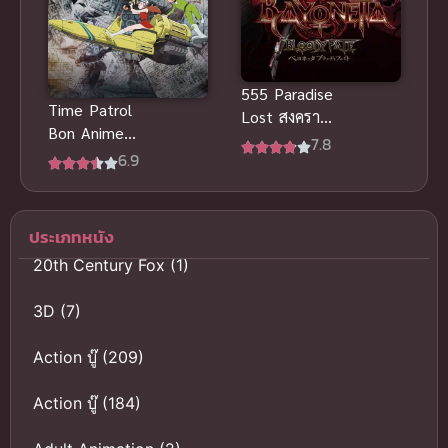
555 Paradise
Time Patrol
Lost สงคราม
Bon Anime
มนุษย์กลาย
7.8
ตำรวจกาล
6.9
พันธุ์ พากย์
เวลา พากย์
ไทยHD เต็ม
ไทย ซับไทย
เรื่อง
ประเภทหนัง
20th Century Fox
(1)
3D
(7)
Action บู๊
(209)
Action บู๊
(184)