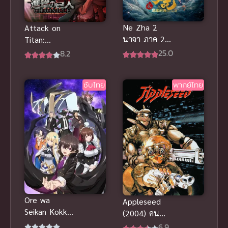
Ne Zha 2
Attack on
นาจา ภาค 2
Titan:
พากย์ไทย
Chronicle ผ่า
25.0
8.2
พิภพไททัน
เดอะมูฟวี่ ซับ
ซับไทย
พากย์ไทย
ไทย
Ore wa
Appleseed
Seikan Kokka
(2004) คน
no Akutoku
จักรกลสงคราม
6.9