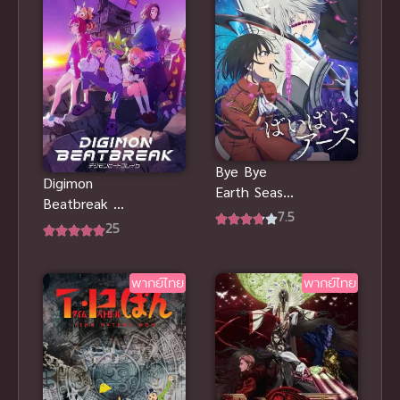
ตอน ฮันนีมูน
ป่วนแดนจิงโจ้
ตามหาคุณพ่อ
สุดขอบฟ้า
พากย์ไทย
Bye Bye
Digimon
Earth Season
Beatbreak ดิ
2 ภาค 2
7.5
จิมอนบีตเบรก
25
ซับไทย
พากย์ไทย
พากย์ไทย