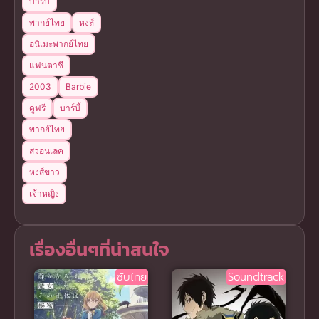
บาร์บี้
พากย์ไทย
หงส์
อนิเมะพากย์ไทย
แฟนตาซี
2003
Barbie
ดูฟรี
บาร์บี้
พากย์ไทย
สวอนเลค
หงส์ขาว
เจ้าหญิง
เรื่องอื่นๆที่น่าสนใจ
ซับไทย
Soundtrack