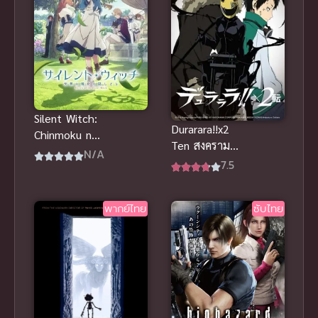
Silent Witch:
Durarara!!x2
Chinmoku no
Ten สงคราม
Majo no
N/A
แดนสนธยา
7.5
Kakushigoto
ภาค 3 ซับไทย
ไซเลนต์วิตช์
2015
ความลับของ
พากย์ไทย
ซับไทย
แม่มดแห่ง
ความเงียบ