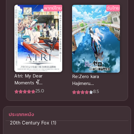
พากย์ไทย ซับ
พากย์ไทย
ซับไทย
ไทย
Atri: My Dear
Re:Zero kara
Moments ซับ
Hajimeru
ไทย
Isekai
25.0
8.5
Seikatsu
Season 3
รีเซ็ตชีวิต ฝ่า
ประเภทหนัง
วิกฤตต่างโลก
20th Century Fox
(1)
ภาค 3