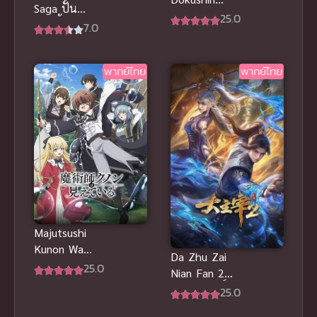
Saga ปั้น
Chuuken
25.0
ซอมบี้ให้เป็น
7.0
Boukensha
ไอดอล ภาค 1
no Nichijou
พากย์ไทย
พากย์ไทย
Majutsushi
Kunon Wa
Da Zhu Zai
Mieteiru จอม
25.0
Nian Fan 2
เวทผู้มองเห็น
ศึกจักรพรรดิ์
25.0
ทุกสิ่ง คุนอน
สวรรค์ ภาค 2
ซับไทย