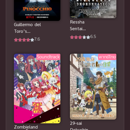
Ressha
Guillermo del
Sentai
Toro’s
ToQGer vs
6.5
Pinocchio
7.6
Kamen Rider
(2022) พิน็อก
Gaim ซับไทย
คิโอ พากย์ไทย
Soundtrack
พากย์ไทย
ดูฟรี
29-sai
Zombieland
Dokushin