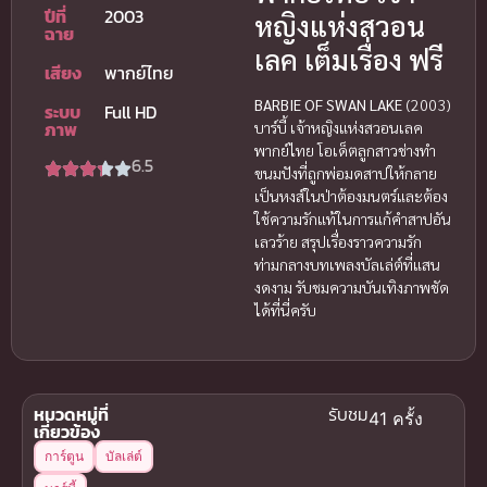
ปีที่
2003
หญิงแห่งสวอน
ฉาย
เลค เต็มเรื่อง ฟรี
เสียง
พากย์ไทย
BARBIE OF SWAN LAKE
(2003)
ระบบ
Full HD
ภาพ
บาร์บี้ เจ้าหญิงแห่งสวอนเลค
พากย์ไทย โอเด็ตลูกสาวช่างทำ
6.5
ขนมปังที่ถูกพ่อมดสาปให้กลาย
เป็นหงส์ในป่าต้องมนตร์และต้อง
ใช้ความรักแท้ในการแก้คำสาปอัน
เลวร้าย สรุปเรื่องราวความรัก
ท่ามกลางบทเพลงบัลเล่ต์ที่แสน
งดงาม รับชมความบันเทิงภาพชัด
ได้ที่นี่ครับ
หมวดหมู่ที่
รับชม
41 ครั้ง
เกี่ยวข้อง
การ์ตูน
บัลเล่ต์