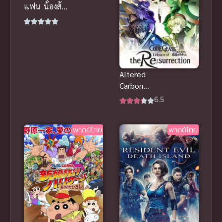
แฟน น้องส้ม
ชุดทำกับข้าว
ยั่วๆ นมใหญ่
โดนกระแทก
รัวๆ ฟินจัด
Altered
Carbon
Resleeved
6.5
อัลเทอร์ด
คาร์บอน รี
พากย์ไทย
พากย์ไทย
สลีฟ (2020)
พากย์ไทย