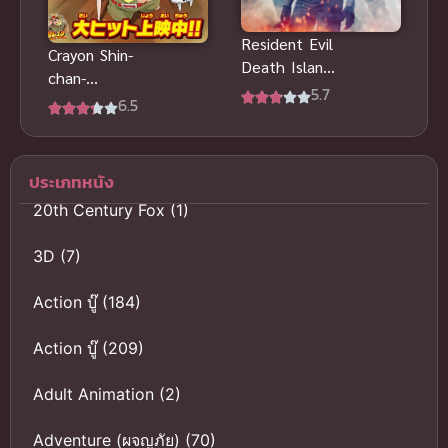
Resident Evil
Crayon Shin-
Death Island
chan-
สุด ผีชีวะวิกฤต
5.7
Honeymoon
6.5
เกาะมรณะ
Hurricane –
พากย์ไทย แอ
The Lost
คชั่น
Hiroshi ชินจัง
ประเภทหนัง
เดอะมูฟวี่
20th Century Fox
(1)
ตอน ฮันนีมูน
ป่วนแดนจิงโจ้
3D
(7)
ตามหาคุณพ่อ
สุดขอบฟ้า
Action บู๊
(184)
พากย์ไทย
Action บู๊
(209)
Adult Animation
(2)
Adventure (ผจญภัย)
(70)