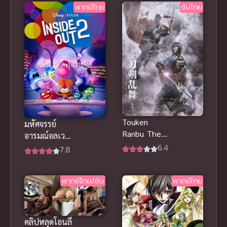
พากย์ไทย
ซับไทย
Touken
มหัศจรรย์
Ranbu The
อารมณ์อลเวง
Movie โทเคน
6.4
2 (2024)
7.8
รันบุ มูฟวี่ ศึก
รุ่งอรุณ ซับ
ไทย ดาบหล่อ
พากย์ไทย/ซับ
พากย์ไทย
คลิปหลุดโอนลี่