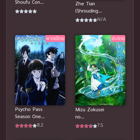
Shoufu Cong
Zhe Tian
Youxi Kaishi
(Shrouding
ขาดทุนเพื่อ
the
N/A
เป็นเศรษฐี
Heavens)
อำพรางสวรรค์
พากย์ไทย
ซับไทย
Psycho Pass
Mizu Zokusei
Season One
no
ไซโค พาส
Mahoutsukai
8.2
7.5
ภาค 1 พากย์
จอมเวทวารี
ไทย