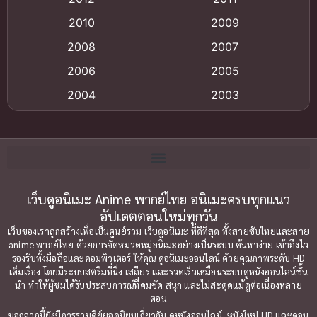
anime
(9)
2010
2009
Anime อนิเมะ
(112)
2008
2007
Big tits (นมใหญ่)
(19)
2006
2005
2004
2003
Bitch (ผู้หญิงร่าน)
(1)
2002
2001
Blackmail (ข่มขู่)
(1)
2000
1999
Blood
(1)
1998
1997
1996
1992
เว็บดูอนิเมะ Anime พากย์ไทย อนิเมะครบทุกแนว
Bondage (ทาส)
(1)
อัปเดตตอนใหม่ทุกวัน
1991
1990
Censored (เซ็นเซอร์)
(19)
เว็บของเราถูกสร้างเพื่อเป็นศูนย์รวม เว็บดูอนิเมะ ที่ดีที่สุด ทั้งสายซับไทยและสาย
1989
1988
anime พากย์ไทย ด้วยการจัดหมวดหมู่อนิเมะอย่างเป็นระบบ ค้นหาง่าย เข้าถึงไว
รองรับทั้งมือถือและคอมพิวเตอร์ ให้คุณ ดูอนิเมะออนไลน์ ด้วยคุณภาพระดับ HD
Comedy (ตลก)
1987
(79)
1985
เต็มเรื่อง โดยมีระบบสตรีมที่นิ่ง เสถียร และรวดเร็วเหมือนระบบดูหนังออนไลน์ชั้น
นำ ทำให้ผู้ชมได้รับประสบการณ์ที่คมชัด สนุก และไม่สะดุดแม้ดูต่อเนื่องหลาย
1984
1983
Comedy ตลก
(85)
ตอน
1982
1981
นอกจากนี้ยังมีการรวมคีย์ยอดนิยมเกี่ยวกับ ดูหนังออนไลน์, หนังใหม่ HD และคอน