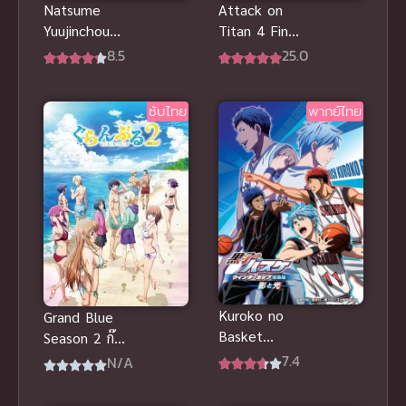
Attack on
Natsume
Titan 4 Final
Yuujinchou
Season Part
นัตสึเมะกับ
25.0
8.5
2 ภาค 4 พาร์
บันทึกพิศวง
ท 2
ภาค 3
ซับไทย
พากย์ไทย
Kuroko no
Grand Blue
Basket
Season 2 ก๊
Movie 1 ศึก
วนป่วนชวนบุ๋
7.4
N/A
แสงและเงา คุ
งบุ๋ง ภาค 2
โรโกะ โนะ บา