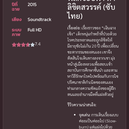
ปีที่
2015
ลิขิตสวรรค์ (ซับ
ฉาย
ไทย)
เสียง
Soundtrack
เรื่องย่อ:
เรื่องราวของ “เฉินฉาง
ระบบ
Full HD
ภาพ
เซิง” เด็กหนุ่มกำพร้าที่ป่วยด้วย
โรคประหลาดและถูกลิขิตให้
7.4
มีอายุขัยไม่เกิน 20 ปี เพื่อเปลี่ยน
ชะตากรรมของตนเอง เขาจึง
ตัดสินใจเดินทางลงจากเขา มุ่ง
หน้าสู่เมืองหลวงเพื่อสอบเข้า
สถาบันการศึกษาชั้นนำ และตาม
หาวิธีรักษาโรคไปพร้อมกับการไข
ปริศนาชาติกำเนิดของตนเอง
ท่ามกลางความขัดแย้งของผู้ฝึก
ตนและอำนาจมืดที่แฝงตัวอยู่
รีวิวความน่าสนใจ:
จุดเด่น:
การเดินเรื่องแบบ
ค่อยเป็นค่อยไป (Slow-
burn) แต่แฝงไปด้วย