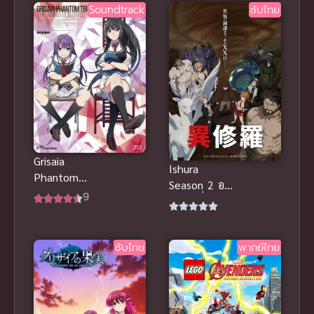
Soundtrack
ซับไทย
สเก็ต พากย์
ไทย
Grisaia
Ishura
Phantom
Season 2 อสุ
Trigger The
9
ร่า ข้านี่แหล่ะ
Animation
คือผู้กล้า ภาค
2
ซับไทย
พากย์ไทย