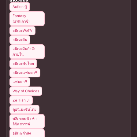
Action บู๊
Fantasy
(แฟนตาซี)
อนิเมะWeTV
อนิเมะจีน
อนิเมะจีนกำลัง
ภายใน
อนิเมะซับไทย
อนิเมะแฟนตาซี
แฟนตาซี
Way of Choices
Ze Tian Ji
ดูอนิเมะซับไทย
พลิกขอบฟ้า ท้า
ลิขิตสวรรค์
อนิเมะกำลัง