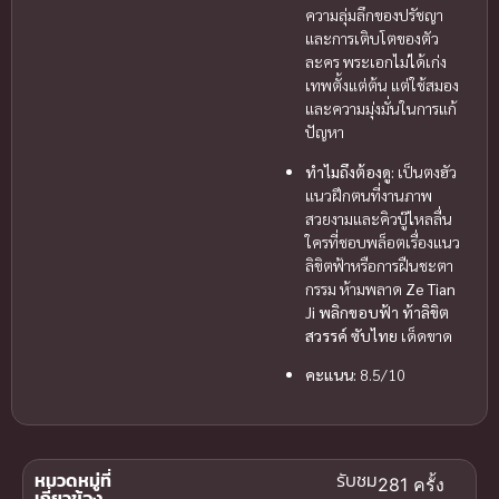
ความลุ่มลึกของปรัชญา
และการเติบโตของตัว
ละคร พระเอกไม่ได้เก่ง
เทพตั้งแต่ต้น แต่ใช้สมอง
และความมุ่งมั่นในการแก้
ปัญหา
ทำไมถึงต้องดู:
เป็นตงฮัว
แนวฝึกตนที่งานภาพ
สวยงามและคิวบู๊ไหลลื่น
ใครที่ชอบพล็อตเรื่องแนว
ลิขิตฟ้าหรือการฝืนชะตา
กรรม ห้ามพลาด
Ze Tian
Ji พลิกขอบฟ้า ท้าลิขิต
สวรรค์ ซับไทย
เด็ดขาด
คะแนน:
8.5/10
หมวดหมู่ที่
รับชม
281 ครั้ง
เกี่ยวข้อง