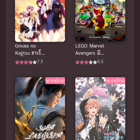
Grisaia no
LEGO Marvel
Kajitsu ฮาเร็ม
Avengers มิช
ในรั้วโรงเรียน
ชันเดโมลิชั่น
7.3
6.5
ภาค 1 อนิเมะ
พากย์ไทย อนิ
สนุก ซับไทย
เมะฮีโร่เลโก้
พากย์ไทย
พากย์ไทย
สนุก