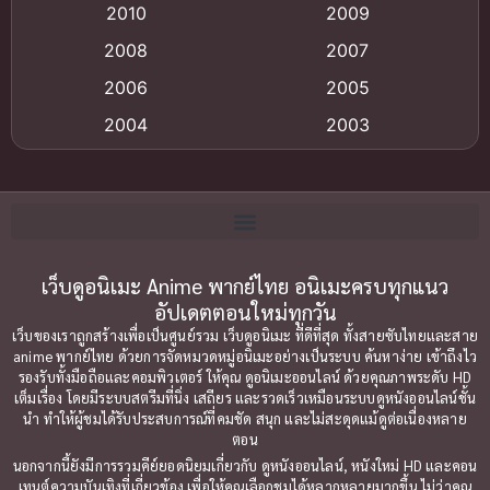
2010
2009
Anime อนิเมะ
(112)
2008
2007
Big tits (นมใหญ่)
(19)
2006
2005
2004
2003
Bitch (ผู้หญิงร่าน)
(1)
2002
2001
Blackmail (ข่มขู่)
(1)
2000
1999
Blood
(1)
1998
1997
1996
1992
เว็บดูอนิเมะ Anime พากย์ไทย อนิเมะครบทุกแนว
Bondage (ทาส)
(1)
อัปเดตตอนใหม่ทุกวัน
1991
1990
Censored (เซ็นเซอร์)
(19)
เว็บของเราถูกสร้างเพื่อเป็นศูนย์รวม เว็บดูอนิเมะ ที่ดีที่สุด ทั้งสายซับไทยและสาย
1989
1988
anime พากย์ไทย ด้วยการจัดหมวดหมู่อนิเมะอย่างเป็นระบบ ค้นหาง่าย เข้าถึงไว
รองรับทั้งมือถือและคอมพิวเตอร์ ให้คุณ ดูอนิเมะออนไลน์ ด้วยคุณภาพระดับ HD
Comedy (ตลก)
1987
(79)
1985
เต็มเรื่อง โดยมีระบบสตรีมที่นิ่ง เสถียร และรวดเร็วเหมือนระบบดูหนังออนไลน์ชั้น
นำ ทำให้ผู้ชมได้รับประสบการณ์ที่คมชัด สนุก และไม่สะดุดแม้ดูต่อเนื่องหลาย
1984
1983
Comedy ตลก
(85)
ตอน
1982
1981
นอกจากนี้ยังมีการรวมคีย์ยอดนิยมเกี่ยวกับ ดูหนังออนไลน์, หนังใหม่ HD และคอน
Comic Book การ์ตูน
(1)
เทนต์ความบันเทิงที่เกี่ยวข้อง เพื่อให้คุณเลือกชมได้หลากหลายมากขึ้น ไม่ว่าคุณ