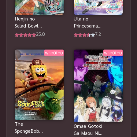
Henjin no
Uta no
Salad Bowl
Princesama
สลัดรวมมิตร
Maji LOVE
25.0
7.2
คนเพี้ยน ซับ
STARISH ซับ
ไทย
ไทย อนิเมะไอ
พากย์ไทย
พากย์ไทย
ดอลชายเสียงดี
The
Omae Gotoki
SpongeBobb
Ga Maou Ni