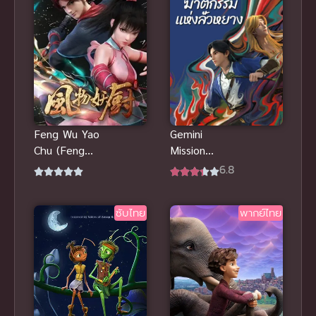
Feng Wu Yao
Gemini
Chu (Feng
Mission
wu Demon
(2023)
6.8
Chef) เฟิงหวู่
ฆาตกรรมแห่ง
เชฟปีศาจ
ลั่วหยาง ซับ
ซับไทย
พากย์ไทย
ไทย อนิเมะ
สืบสวนคดี