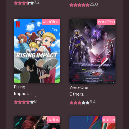
Movie Search
7.2
Kateru To
25.0
for
Omouna ซับ
SquarePants
ไทย
(2025) พากย์
พากย์ไทย
พากย์ไทย
ไทย
Rising
Zero-One
Impact
Others
(2024) ไรซิ่ง
Kamen Rider
8
6.4
อิมแพ็ค ดู
MetsubouJinr
ฟรีHD
ai พากย์ไทย
ซับไทย
ซับไทย