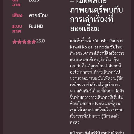
– เมื่อศิลปะ
ฉาย
ภาพยนตร์พบกับ
เสียง
พากย์ไทย
การเล่าเรื่องที่
ระบบ
Full HD
ยอดเยี่ยม
ภาพ
25.0
แค่เห็นชื่อเรื่อง
Yuusha Party ni
Kawaii Ko ga Ita node ซับไทย
ก็พอจะเดาทางได้ว่านี่คือเรื่องราว
แนวแฟนตาซีผจญภัยที่เราคุ้น
เคยกันดี แต่ดูเหมือนว่ามันจะมี
อะไรมากกว่าแค่การเดินทางไป
ปราบจอมมารนะ มันให้ความรู้สึก
เหมือนเรากำลังจะได้ดูเรื่องราว
ความสัมพันธ์เล็กๆ ที่ค่อยๆ ก่อตัว
ขึ้นท่ามกลางการเดินทางที่เต็มไป
ด้วยอันตราย เป็นอนิเมะที่ดูง่าย
สนุกได้ และน่าจะโดนใจคนชอบ
เรื่องราวที่เน้นความรู้สึกของตัว
ละคร
แม้เราจะยังไม่รู้ว่าใครเป็นผู้กำกับ