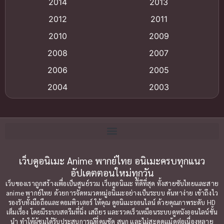
2014
2013
2012
2011
anime
(9)
2010
2009
Anime อนิเมะ
(112)
2008
2007
Big tits (นมใหญ่)
(19)
2006
2005
2004
2003
Bitch (ผู้หญิงร่าน)
(1)
2002
2001
Blackmail (ข่มขู่)
(1)
2000
1999
Blood
(1)
1998
1997
1996
1992
เว็บดูอนิเมะ Anime พากย์ไทย อนิเมะครบทุกแนว
Bondage (ทาส)
(1)
อัปเดตตอนใหม่ทุกวัน
1991
1990
Censored (เซ็นเซอร์)
(19)
เว็บของเราถูกสร้างเพื่อเป็นศูนย์รวม เว็บดูอนิเมะ ที่ดีที่สุด ทั้งสายซับไทยและสาย
1989
1988
anime พากย์ไทย ด้วยการจัดหมวดหมู่อนิเมะอย่างเป็นระบบ ค้นหาง่าย เข้าถึงไว
รองรับทั้งมือถือและคอมพิวเตอร์ ให้คุณ ดูอนิเมะออนไลน์ ด้วยคุณภาพระดับ HD
Comedy (ตลก)
1987
(79)
1985
เต็มเรื่อง โดยมีระบบสตรีมที่นิ่ง เสถียร และรวดเร็วเหมือนระบบดูหนังออนไลน์ชั้น
นำ ทำให้ผู้ชมได้รับประสบการณ์ที่คมชัด สนุก และไม่สะดุดแม้ดูต่อเนื่องหลาย
1984
1983