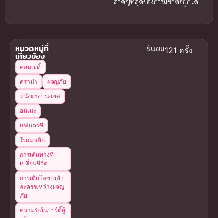
สำคัญที่สุดของการมีชีวิตอยู่ก็ได้
หมวดหมู่ที่
รับชม
121 ครั้ง
เกี่ยวข้อง
คอมเมดี้
ดราม่า
ผจญภัย
หนังต่างประเทศ
อนิเมะ
แฟนตาซี
โรแมนติก
การเดินทางที่
เปลี่ยนชีวิต
การเติบโตของตัว
ละครระหว่างผจญ
ภัย
ความรักในปาร์ตี้ผู้