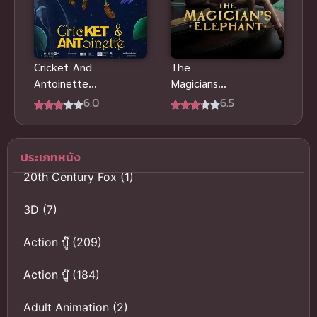
Cricket And
The
Antoinette
Magicians
ซับไทยดี
Elephant
6.0
6.5
แอนิเมชัน
มนตร์คาถากับ
ผจญภัยแมลง
ช้างวิเศษ
สุดแสน
พากย์ไทย อนิ
ประเภทหนัง
สนุกสนาน
เมะแสนดี
20th Century Fox
(1)
3D
(7)
Action บู๊
(209)
Action บู๊
(184)
Adult Animation
(2)