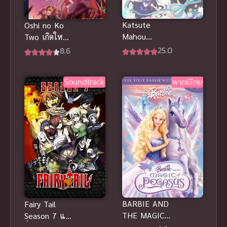
Katsute
Oshi no Ko
Mahou
Two เกิดใหม่
Shoujo to
เป็นลูกโอชิ
25.0
8.6
Aku wa
ภาค 2 อนิเมะ
Tekitai
ดังสนุก ซับ
Soundtrack
พากย์ไทย
shiteita ซับ
ไทย
ไทย
BARBIE AND
Fairy Tail
THE MAGIC
Season 7 แฟ
OF PEGASUS