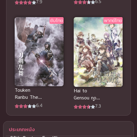
รี่เทล ศึกจอม
6.5
7.9
3D (2005)
เวทอภินิหาร
บาร์บี้กับ
ภาค 7
ซับไทย
พากย์ไทย
เวทมนตร์แห่ง
พีกาซัส พากย์
ไทย
Touken
Hai to
Ranbu The
Gensou no
Movie โทเคน
Grimgar ขี้เถ้า
6.4
7.3
รันบุ มูฟวี่ ศึก
ในกริมการ์
รุ่งอรุณ ซับ
แดนมายา
ไทย ดาบหล่อ
(ซับไทย)
ประเภทหนัง