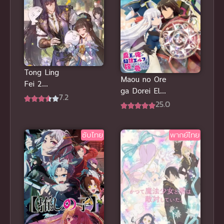
Tong Ling
Maou no Ore
Fei 2
ga Dorei Elf
(Psychic
7.2
wo Yome ni
25.0
Princess 2)
Shitanda ซับ
ชายากายสิทธิ์
ไทย
ภาค 2
ซับไทย
พากย์ไทย