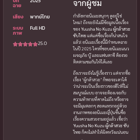
ปีที่
2025
จากผู้ชม
ฉาย
เสียง
พากย์ไทย
กำลังหาอนิเมะสนุกๆ ดูอยู่ใช่
ไหม? ถึงจะยังไม่มีข้อมูลเนื้อเรื่อง
ระบบ
Full HD
ของ
Yuusha No Kuzu ผู้กล้าสวะ
ภาพ
ซับไทย
แต่แค่ชื่อเรื่องก็น่าสนใจ
แล้ว! อนิเมะเรื่องนี้มีกำหนดฉาย
25.0
ในปี 2025 ใครที่ชอบอนิเมะแนว
ผจญภัย บู๊ และแฟนตาซี ต้องรอ
ติดตามชมกันให้ได้เลย
ถึงเราจะยังไม่รู้เรื่องราว แต่จากชื่อ
เรื่อง ‘ผู้กล้าสวะ’ ก็พอจะเดาได้
ว่าน่าจะเป็นเรื่องราวของฮีโร่ที่ไม่
สมบูรณ์แบบ อาจจะต้องเจอกับ
ความท้าทายที่คาดไม่ถึง หรืออาจ
จะมีมุมตลกๆ สอดแทรกอยู่ด้วย
งานภาพของอนิเมะญี่ปุ่นขึ้นชื่อ
เรื่องความสวยงามอยู่แล้ว เชื่อว่า
Yuusha No Kuzu ผู้กล้าสวะ ซับ
ไทย
ก็คงไม่ทำให้ผิดหวังแน่นอน