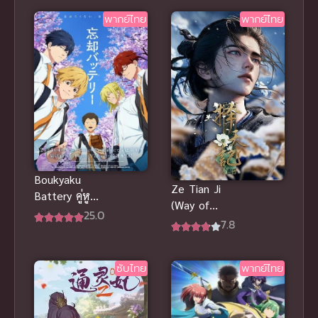
พากย์ไทย
พากย์ไทย
Boukyaku
Ze Tian Ji
Battery คู่หู
(Way of
เบสบอล ซับ
25.0
Choices) พลิก
7.8
ไทย
ขอบฟ้า ท้า
ลิขิตสวรรค์
ซับไทย
พากย์ไทย
(ซับไทย)