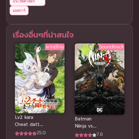
ประวัติศาสตร์
ออสการ์
เรื่องอื่นๆที่น่าสนใจ
พากย์ไทย
Soundtrack
Lv2 kara
Batman
Cheat datta
Niinja vs
Motoyuusha
25.0
Yakuza
7.8
Isekai ซับไทย