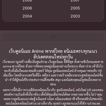
Big tits (นมใหญ่)
(19)
2006
2005
2004
2003
Bitch (ผู้หญิงร่าน)
(1)
2002
2001
Blackmail (ข่มขู่)
(1)
2000
1999
Blood
(1)
1998
1997
1996
1992
เว็บดูอนิเมะ Anime พากย์ไทย อนิเมะครบทุกแนว
Bondage (ทาส)
(1)
อัปเดตตอนใหม่ทุกวัน
1991
1990
Censored (เซ็นเซอร์)
(19)
เว็บของเราถูกสร้างเพื่อเป็นศูนย์รวม เว็บดูอนิเมะ ที่ดีที่สุด ทั้งสายซับไทยและสาย
1989
1988
anime พากย์ไทย ด้วยการจัดหมวดหมู่อนิเมะอย่างเป็นระบบ ค้นหาง่าย เข้าถึงไว
รองรับทั้งมือถือและคอมพิวเตอร์ ให้คุณ ดูอนิเมะออนไลน์ ด้วยคุณภาพระดับ HD
Comedy (ตลก)
1987
(79)
1985
เต็มเรื่อง โดยมีระบบสตรีมที่นิ่ง เสถียร และรวดเร็วเหมือนระบบดูหนังออนไลน์ชั้น
นำ ทำให้ผู้ชมได้รับประสบการณ์ที่คมชัด สนุก และไม่สะดุดแม้ดูต่อเนื่องหลาย
1984
1983
Comedy ตลก
(85)
ตอน
1982
1981
นอกจากนี้ยังมีการรวมคีย์ยอดนิยมเกี่ยวกับ ดูหนังออนไลน์, หนังใหม่ HD และคอน
Comic Book การ์ตูน
(1)
เทนต์ความบันเทิงที่เกี่ยวข้อง เพื่อให้คุณเลือกชมได้หลากหลายมากขึ้น ไม่ว่าคุณ
1980
1979
จะอยากดูอนิเมะแนวต่อสู้ อนิเมะต่างโลก อนิเมะแฟนตาซี หรือจะสลับไปชมหนัง
ออนไลน์ยอดนิยมในช่วงเวลาเดียวกัน ทุกอย่างถูกออกแบบให้ใช้งานง่ายและ
1977
1972
Coming of Age ก้าวพ้นวัย
(7)