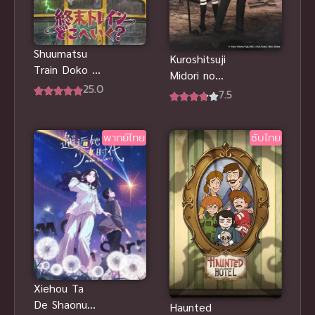
Shuumatsu
Kuroshitsuji
Train Doko e
Midori no
Iku? ซับไทย
25.0
Majo-hen
7.5
คน(ลึก)ไข
ปริศนา(ลับ)
พากย์ไทย
ซับไทย
ภาค 5
Xiehou Ta
De Shaonu
Haunted