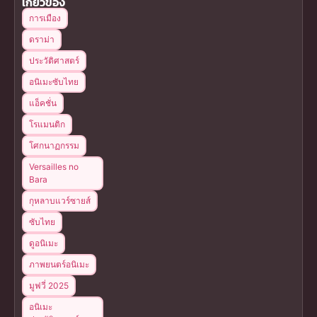
เกี่ยวข้อง
การเมือง
ดราม่า
ประวัติศาสตร์
อนิเมะซับไทย
แอ็คชั่น
โรแมนติก
โศกนาฏกรรม
Versailles no
Bara
กุหลาบแวร์ซายส์
ซับไทย
ดูอนิเมะ
ภาพยนตร์อนิเมะ
มูฟวี่ 2025
อนิเมะ