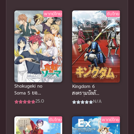
League
(2025) แบท
พากย์ไทย
ซับไทย
แมน นินจา
ปะทะ ยากูซ่า
Shokugeki no
Kingdom 6
Soma 5 ยอด
สงครามบัลลังก์
นักปรุงโซมะ
ผงาดจิ๋นซี ภาค
25.0
N/A
ภาค 5 ซับไทย
6
ซับไทย
พากย์ไทย