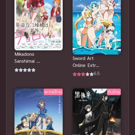
Mikadono
Sword Art
Sanshimai wa
Online Extra
Angai,
Edition ซอร์ด
6.5
Choroi. สาม
อาร์ตออนไลน์
สาวสุดเท่มิคา
เอ็กซ์ตรา อิดิ
โดโนะดันโก๊ะ
พากย์ไทย
ซับไทย
ชั่น พากย์ไทย
เกินคาด