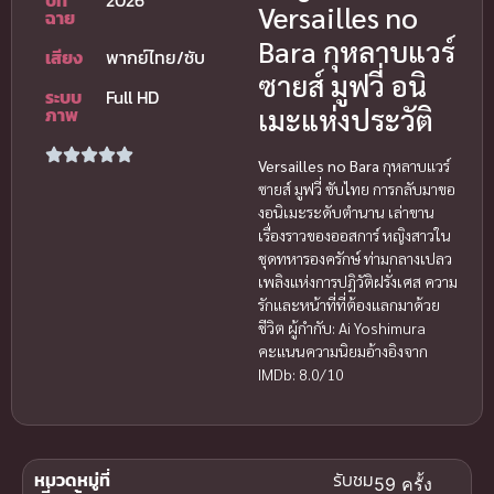
ปีที่
2026
Versailles no
ฉาย
Bara กุหลาบแวร์
เสียง
พากย์ไทย/ซับ
ซายส์ มูฟวี่ อนิ
ระบบ
Full HD
เมะแห่งประวัติ
ภาพ
Versailles no Bara
กุหลาบแวร์
ซายส์ มูฟวี่ ซับไทย การกลับมาขอ
งอนิเมะระดับตำนาน เล่าขาน
เรื่องราวของออสการ์ หญิงสาวใน
ชุดทหารองครักษ์ ท่ามกลางเปลว
เพลิงแห่งการปฏิวัติฝรั่งเศส ความ
รักและหน้าที่ที่ต้องแลกมาด้วย
ชีวิต ผู้กำกับ: Ai Yoshimura
คะแนนความนิยมอ้างอิงจาก
IMDb: 8.0/10
หมวดหมู่ที่
รับชม
59 ครั้ง