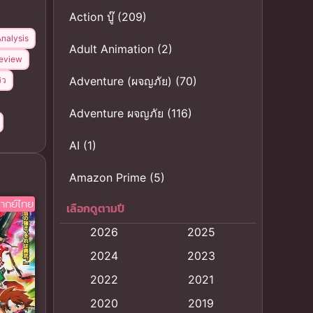
Action บู๊
(209)
Analysis
Adult Animation
(2)
Review
Adventure (ผจญภัย)
(70)
ิว
Adventure ผจญภัย
(116)
AI
(1)
Amazon Prime
(5)
ากย์ไทย
เลือกดูตามปี
Anal (ประตูหลัง)
(11)
2026
2025
Animation
(121)
2024
2023
Animation การ์ตูน
(88)
2022
2021
2020
2019
Animation อนิเมะ
(72)