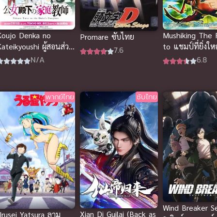
Koujo Denka no
Mushiking The
Promare ซับไทย
Kateikyoushi ผู้สอนส่วน
to แชมป์ที่ยิ่งใหญ
7.6
ตัวของท่านหญิง
คิง ด้วงกว่าง พา
N/A
6.8
พากย์ไทย
ซับไทย
Wind Breaker S
Xian Di Guilai (Back as
Urusei Yatsura ลามู