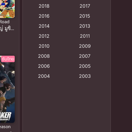
2018
2017
Animation แอนิเมชั่น
(1)
2016
2015
 Road
Animation แอนิเมชัน
(19)
2014
2013
่ มูชิ
กย์ไทย
2012
2011
anime
(9)
2010
2009
Anime อนิเมะ
(112)
2008
2007
ซับไทย
Big tits (นมใหญ่)
(19)
2006
2005
2004
2003
Bitch (ผู้หญิงร่าน)
(1)
2002
2001
Blackmail (ข่มขู่)
(1)
2000
1999
Blood
(1)
1998
1997
1996
1992
Bondage (ทาส)
(1)
1991
1990
eason