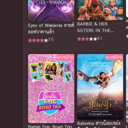
BARBIE & HER
Eyes of Wakanda อายส์
SISTERS IN THE
ออฟวาคานด้า
GREAT PUPPY
6.1
7.5
ADVENTURE (2015)
บาร์บี้ ตอนการผจญภัย
ครั้งยิ่งใหญ่ของน้องหมา
พากย์ไทย
พากย์ไทย
ผู้น่ารัก พากย์ไทย
Ballerina สาวน้อยเขย่ง
Barbie Epic Road Trip