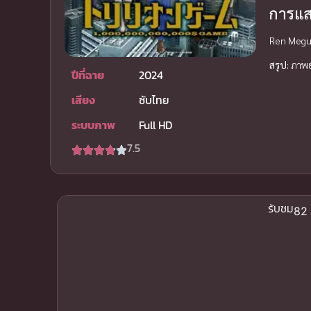
การแ
Ren Megur
สรุป:
ภาพยน
ปีที่ฉาย
2024
เสียง
ซับไทย
ระบบภาพ
Full HD
7.5
รับชม
82 