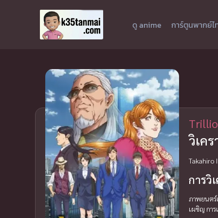
ดู anime
การ์ตูนพากย์ไ
Trill
วิเคร
Takahiro I
การวิ
ภาพยนตร์เร
เผชิญ การเ