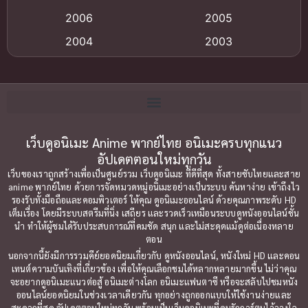
Big tits (นมใหญ่)
(19)
2006
2005
2004
2003
Bitch (ผู้หญิงร่าน)
(1)
2002
2001
Blackmail (ข่มขู่)
(1)
2000
1999
Blood
(1)
1998
1997
1996
1992
เว็บดูอนิเมะ Anime พากย์ไทย อนิเมะครบทุกแนว
Bondage (ทาส)
(1)
อัปเดตตอนใหม่ทุกวัน
1991
1990
Censored (เซ็นเซอร์)
(19)
เว็บของเราถูกสร้างเพื่อเป็นศูนย์รวม เว็บดูอนิเมะ ที่ดีที่สุด ทั้งสายซับไทยและสาย
1989
1988
anime พากย์ไทย ด้วยการจัดหมวดหมู่อนิเมะอย่างเป็นระบบ ค้นหาง่าย เข้าถึงไว
รองรับทั้งมือถือและคอมพิวเตอร์ ให้คุณ ดูอนิเมะออนไลน์ ด้วยคุณภาพระดับ HD
Comedy (ตลก)
1987
(79)
1985
เต็มเรื่อง โดยมีระบบสตรีมที่นิ่ง เสถียร และรวดเร็วเหมือนระบบดูหนังออนไลน์ชั้น
นำ ทำให้ผู้ชมได้รับประสบการณ์ที่คมชัด สนุก และไม่สะดุดแม้ดูต่อเนื่องหลาย
1984
1983
Comedy ตลก
(85)
ตอน
1982
1981
นอกจากนี้ยังมีการรวมคีย์ยอดนิยมเกี่ยวกับ ดูหนังออนไลน์, หนังใหม่ HD และคอน
Comic Book การ์ตูน
(1)
เทนต์ความบันเทิงที่เกี่ยวข้อง เพื่อให้คุณเลือกชมได้หลากหลายมากขึ้น ไม่ว่าคุณ
1980
1979
จะอยากดูอนิเมะแนวต่อสู้ อนิเมะต่างโลก อนิเมะแฟนตาซี หรือจะสลับไปชมหนัง
ออนไลน์ยอดนิยมในช่วงเวลาเดียวกัน ทุกอย่างถูกออกแบบให้ใช้งานง่ายและ
1977
1972
Coming of Age ก้าวพ้นวัย
(7)
สะดวกที่สุด อัปเดตตอนใหม่ทุกวัน พร้อมเป็นเว็บดูอนิเมะที่คนรักการ์ตูนไว้วางใจ