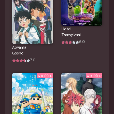
Hotel
Transylvania
4 โรงแรมผี
6.0
หนีไปพักร้อน
Aoyama
เปลี่ยนร่างไป
Gosho
ป่วนโลก
TanpenShu
7.0
พากย์
โลกมหัศจรรย์
ของ อาโอยาม่
พากย์ไทย
พากย์ไทย
า โกโช พากย์
ไทย ดู
ออนไลน์