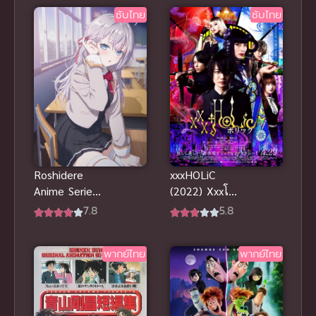
ภาค 2 ซับไทย
ซับไทย
ซับไทย
Roshidere
xxxHOLiC
Anime Series
(2022) Xxxโฮ
คุณอาเรียโต๊ะ
ลิค ซับไทย ดู
7.8
5.8
ข้างๆ พูด
ออนไลน์แบบ
รัสเซีย ซับไทย
คมชัดระดับ
พากย์ไทย
พากย์ไทย
ภาพHD
HD ทุกตอน