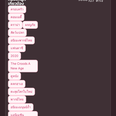
107 ครั้ง
เกี่ยวข้อง
ครอบครัว
คอมเมดี้
ดราม่า
ผจญภัย
สัตว์แปลก
อนิเมะพากย์ไทย
แฟนตาซี
2020
The Croods A
New Age
ดูหนัง
ตลกฮาเฮ
ตะลุยโลกใบใหม่
พากย์ไทย
อนิเมะมนุษย์ถ้ำ
แอนิเมชัน