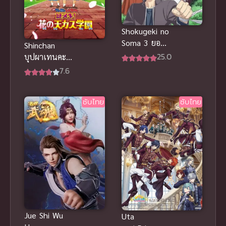
Shokugeki no
Soma 3 ยอด
Shinchan
นักปรุงโซมะ
25.0
บุปผาเทนคะสุ
ภาค 3 ซับไทย
ชินจังเดอะมูฟ
7.6
วี่ ปริศนา
โรงเรียน
ซับไทย
ซับไทย
พากย์ไทยดีๆ
Jue Shi Wu
Uta