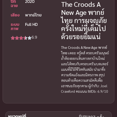
ปีที่
2020
The Croods A
ฉาย
New Age พากย์
เสียง
พากย์ไทย
ไทย การผจญภัย
ระบบ
Full HD
ครั้งใหม่ที่เต็มไป
ภาพ
ด้วยรอยยิ้มแน่
6.9
The Croods A New Age พากย์
ไทย
เดอะ ครู้ดส์ ครอบครัวมนุษย์
ถ้ำต้องออกเดินทางหาบ้านใหม่
และได้พบกับครอบครัวเบตเตอร์
แมนที่มีวิถีชีวิตทันสมัย นำมาซึ่ง
ความขัดแย้งและมิตรภาพ สรุป
ตอนท้ายคือความสามัคคีเพื่อ
เอาชนะภัยคุกคาม ผู้กำกับ: Joel
Crawford คะแนน IMDb: 6.9/10
หมวดหมู่ที่
รับชม