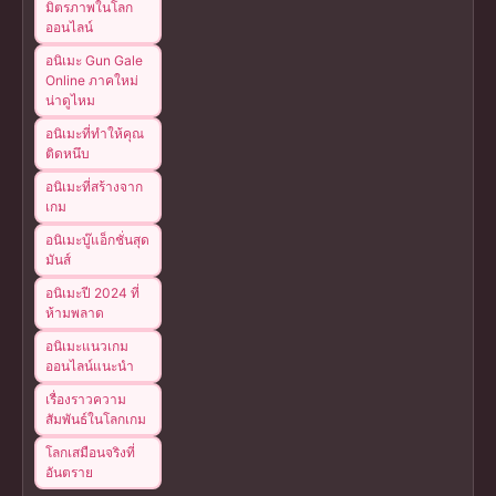
มิตรภาพในโลก
ออนไลน์
อนิเมะ Gun Gale
Online ภาคใหม่
น่าดูไหม
อนิเมะที่ทำให้คุณ
ติดหนึบ
อนิเมะที่สร้างจาก
เกม
อนิเมะบู๊แอ็กชั่นสุด
มันส์
อนิเมะปี 2024 ที่
ห้ามพลาด
อนิเมะแนวเกม
ออนไลน์แนะนำ
เรื่องราวความ
สัมพันธ์ในโลกเกม
โลกเสมือนจริงที่
อันตราย