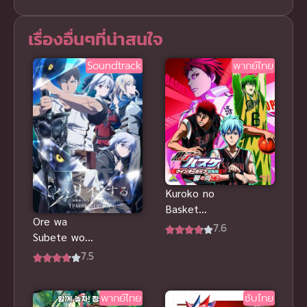
เรื่องอื่นๆที่น่าสนใจ
Soundtrack
พากย์ไทย
Kuroko no
Basket
Ore wa
Movie 3 วิน
7.6
Subete wo
เทอร์คัพ
“Parry” suru
7.5
พากย์ไทย ศึก
ฉันจะ “แพรี่”
ชี้ชะตาสุด
ให้หมด
เดือด
พากย์ไทย
ซับไทย