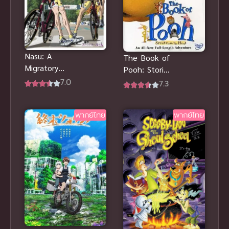
Nasu: A
The Book of
Migratory
Pooh: Stories
Bird with
7.0
from the
7.3
Suitcase นัก
Heart บันทึก
ปั่นน่องเหล็ก
ของหมีพู สื่อ
เหินฟ้าลุย
พากย์ไทย
พากย์ไทย
รักเพื่อนแท้
ญี่ปุ่น