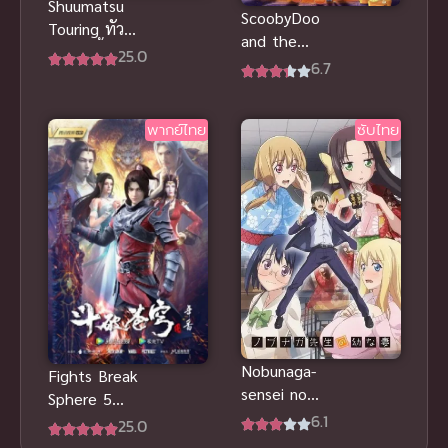
Shuumatsu
ScoobyDoo
Touring ทัวร์
and the
หลังวันสิ้นโลก
25.0
Ghouls
6.7
ซับไทย
School สคูบี้ดู
กับโรงเรียน
พากย์ไทย
ซับไทย
ปีศาจ พากย์
ไทย
Nobunaga-
Fights Break
sensei no
Sphere 5
Osanazuma
6.1
สัประยุทธ์ทะลุ
25.0
เจ้าสาวสาว
ฟ้า ภาค 5 ซับ