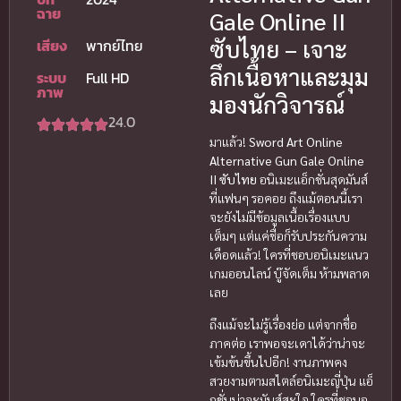
ฉาย
Gale Online II
ซับไทย – เจาะ
เสียง
พากย์ไทย
ลึกเนื้อหาและมุม
ระบบ
Full HD
ภาพ
มองนักวิจารณ์
24.0
มาแล้ว!
Sword Art Online
Alternative Gun Gale Online
II ซับไทย
อนิเมะแอ็กชั่นสุดมันส์
ที่แฟนๆ รอคอย ถึงแม้ตอนนี้เรา
จะยังไม่มีข้อมูลเนื้อเรื่องแบบ
เต็มๆ แต่แค่ชื่อก็รับประกันความ
เดือดแล้ว! ใครที่ชอบอนิเมะแนว
เกมออนไลน์ บู๊จัดเต็ม ห้ามพลาด
เลย
ถึงแม้จะไม่รู้เรื่องย่อ แต่จากชื่อ
ภาคต่อ เราพอจะเดาได้ว่าน่าจะ
เข้มข้นขึ้นไปอีก! งานภาพคง
สวยงามตามสไตล์อนิเมะญี่ปุ่น แอ็
กชั่นน่าจะมันส์สะใจ ใครที่ชอบอ