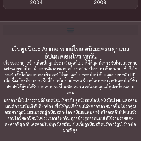
2004
2003
Bitch (ผู้หญิงร่าน)
(1)
2002
2001
Blackmail (ข่มขู่)
(1)
2000
1999
Blood
(1)
1998
1997
1996
1992
เว็บดูอนิเมะ Anime พากย์ไทย อนิเมะครบทุกแนว
Bondage (ทาส)
(1)
อัปเดตตอนใหม่ทุกวัน
1991
1990
Censored (เซ็นเซอร์)
(19)
เว็บของเราถูกสร้างเพื่อเป็นศูนย์รวม เว็บดูอนิเมะ ที่ดีที่สุด ทั้งสายซับไทยและสาย
1989
1988
anime พากย์ไทย ด้วยการจัดหมวดหมู่อนิเมะอย่างเป็นระบบ ค้นหาง่าย เข้าถึงไว
รองรับทั้งมือถือและคอมพิวเตอร์ ให้คุณ ดูอนิเมะออนไลน์ ด้วยคุณภาพระดับ HD
Comedy (ตลก)
1987
(79)
1985
เต็มเรื่อง โดยมีระบบสตรีมที่นิ่ง เสถียร และรวดเร็วเหมือนระบบดูหนังออนไลน์ชั้น
นำ ทำให้ผู้ชมได้รับประสบการณ์ที่คมชัด สนุก และไม่สะดุดแม้ดูต่อเนื่องหลาย
1984
1983
Comedy ตลก
(85)
ตอน
1982
1981
นอกจากนี้ยังมีการรวมคีย์ยอดนิยมเกี่ยวกับ ดูหนังออนไลน์, หนังใหม่ HD และคอน
Comic Book การ์ตูน
(1)
เทนต์ความบันเทิงที่เกี่ยวข้อง เพื่อให้คุณเลือกชมได้หลากหลายมากขึ้น ไม่ว่าคุณ
1980
1979
จะอยากดูอนิเมะแนวต่อสู้ อนิเมะต่างโลก อนิเมะแฟนตาซี หรือจะสลับไปชมหนัง
ออนไลน์ยอดนิยมในช่วงเวลาเดียวกัน ทุกอย่างถูกออกแบบให้ใช้งานง่ายและ
1977
1972
Coming of Age ก้าวพ้นวัย
(7)
สะดวกที่สุด อัปเดตตอนใหม่ทุกวัน พร้อมเป็นเว็บดูอนิเมะที่คนรักการ์ตูนไว้วางใจ
มากที่สุด
Coming-of-Age ก้าวผ่านวัย
(6)