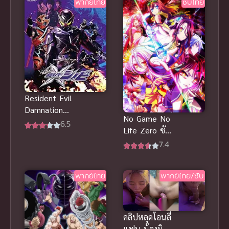
พากย์ไทย
ซับไทย
สาวบ้านให้มา
เป็นนางเอก
ของผม ซับ
ไทย
Resident Evil
Damnation
No Game No
สงครามดับ
6.5
Life Zero ซับ
พันธุ์ไวรัส
ไทย
7.4
พากย์ไทย
พากย์ไทย
พากย์ไทย/ซับ
คลิปหลุดโอนลี่
แฟน น้องบิวตี้