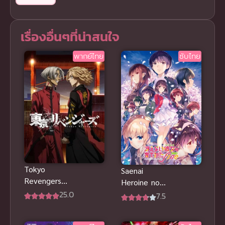
เรื่องอื่นๆที่น่าสนใจ
พากย์ไทย
ซับไทย
Tokyo
Saenai
Revengers
Heroine no
Tenjiku
25.0
Sodatekata
7.5
Fine The
Movie วิธีปั้น