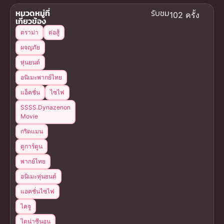
หมวดหมู่ที่
รับชม
102 ครั้ง
เกี่ยวข้อง
ดราม่า
ต่อสู้
ผจญภัย
หุ่นยนต์
อนิเมะพากย์ไทย
แอ็คชั่น
ไซไฟ
SSSS.Dynazenon
Movie
กริดแมน
ดูการ์ตูน
พากย์ไทย
อนิเมะหุ่นยนต์
แอคชั่นไซไฟ
ไคจู
ไดน่าซีนอน