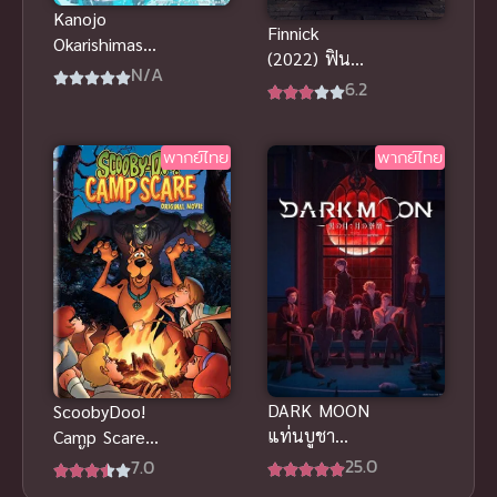
Kanojo
Finnick
Okarishimasu
(2022) ฟินนิค
Season 4 สะ
N/A
ภูตน้อยจอม
6.2
ดุดรักยัยแฟน
ป่วน ประสบ
เช่า ภาค 4
การณ์ดูอนิเมะ
พากย์ไทย
พากย์ไทย
ซับไทยฟรี
DARK MOON
ScoobyDoo!
แท่นบูชา
Camp Scare
พระจันทร์
สคูบี้ดู ค่าย
25.0
7.0
พากย์ไทย ซับ
หลอน พากย์