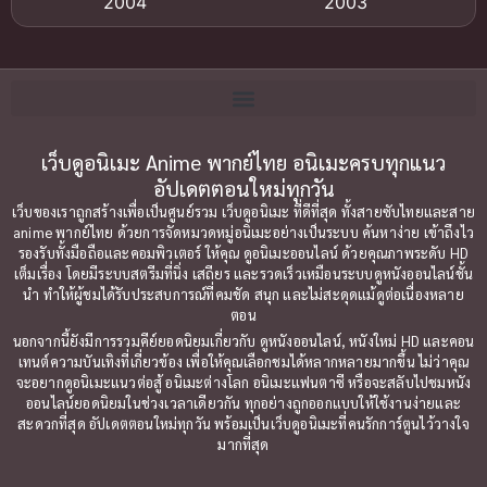
2004
2003
Bitch (ผู้หญิงร่าน)
(1)
2002
2001
Blackmail (ข่มขู่)
(1)
2000
1999
Blood
(1)
1998
1997
1996
1992
เว็บดูอนิเมะ Anime พากย์ไทย อนิเมะครบทุกแนว
Bondage (ทาส)
(1)
อัปเดตตอนใหม่ทุกวัน
1991
1990
Censored (เซ็นเซอร์)
(19)
เว็บของเราถูกสร้างเพื่อเป็นศูนย์รวม เว็บดูอนิเมะ ที่ดีที่สุด ทั้งสายซับไทยและสาย
1989
1988
anime พากย์ไทย ด้วยการจัดหมวดหมู่อนิเมะอย่างเป็นระบบ ค้นหาง่าย เข้าถึงไว
รองรับทั้งมือถือและคอมพิวเตอร์ ให้คุณ ดูอนิเมะออนไลน์ ด้วยคุณภาพระดับ HD
Comedy (ตลก)
1987
(79)
1985
เต็มเรื่อง โดยมีระบบสตรีมที่นิ่ง เสถียร และรวดเร็วเหมือนระบบดูหนังออนไลน์ชั้น
นำ ทำให้ผู้ชมได้รับประสบการณ์ที่คมชัด สนุก และไม่สะดุดแม้ดูต่อเนื่องหลาย
1984
1983
Comedy ตลก
(85)
ตอน
1982
1981
นอกจากนี้ยังมีการรวมคีย์ยอดนิยมเกี่ยวกับ ดูหนังออนไลน์, หนังใหม่ HD และคอน
Comic Book การ์ตูน
(1)
เทนต์ความบันเทิงที่เกี่ยวข้อง เพื่อให้คุณเลือกชมได้หลากหลายมากขึ้น ไม่ว่าคุณ
1980
1979
จะอยากดูอนิเมะแนวต่อสู้ อนิเมะต่างโลก อนิเมะแฟนตาซี หรือจะสลับไปชมหนัง
ออนไลน์ยอดนิยมในช่วงเวลาเดียวกัน ทุกอย่างถูกออกแบบให้ใช้งานง่ายและ
1977
1972
Coming of Age ก้าวพ้นวัย
(7)
สะดวกที่สุด อัปเดตตอนใหม่ทุกวัน พร้อมเป็นเว็บดูอนิเมะที่คนรักการ์ตูนไว้วางใจ
มากที่สุด
Coming-of-Age ก้าวผ่านวัย
(6)