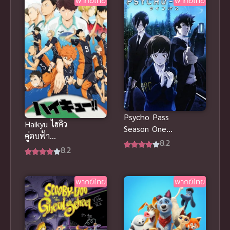
พากย์ไทย
พากย์ไทย
ไทย
|
Psycho Pass
Haikyu ไฮคิว
Season One
คู่ตบฟ้า
ไซโค พาส
8.2
ประทาน ภาค
8.2
ภาค 1 พากย์
1 (2014)
ไทย
พากย์ไทย
พากย์ไทย