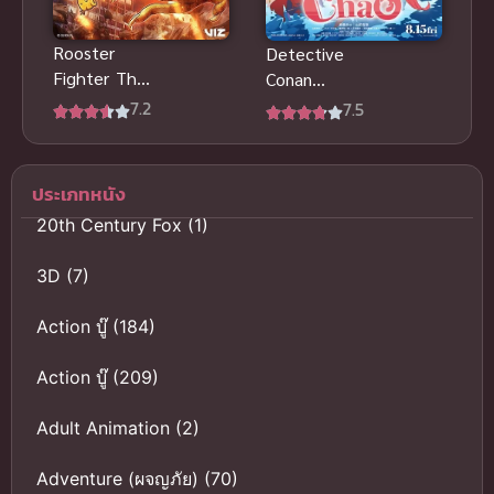
Rooster
Detective
Fighter The
Conan
Anime ยอดไก่
Episode
7.2
7.5
นักสู้กู้โลก ซับ
ZERO (2026)
ไทย ดูฟรีตอน
ยอดนักสืบจิ๋ว
ล่าสุด
โคนัน คดี
ประเภทหนัง
พิพิธภัณฑ์สัตว์
20th Century Fox
(1)
น้ำของคุโด้ ชิ
นอิจิ พากย์
3D
(7)
ไทย
Action บู๊
(184)
Action บู๊
(209)
Adult Animation
(2)
Adventure (ผจญภัย)
(70)