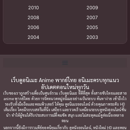
2010
2009
Anime อนิเมะ
(112)
2008
2007
Big tits (นมใหญ่)
(19)
2006
2005
2004
2003
Bitch (ผู้หญิงร่าน)
(1)
2002
2001
Blackmail (ข่มขู่)
(1)
2000
1999
Blood
(1)
1998
1997
1996
1992
เว็บดูอนิเมะ Anime พากย์ไทย อนิเมะครบทุกแนว
Bondage (ทาส)
(1)
อัปเดตตอนใหม่ทุกวัน
1991
1990
Censored (เซ็นเซอร์)
(19)
เว็บของเราถูกสร้างเพื่อเป็นศูนย์รวม เว็บดูอนิเมะ ที่ดีที่สุด ทั้งสายซับไทยและสาย
1989
1988
anime พากย์ไทย ด้วยการจัดหมวดหมู่อนิเมะอย่างเป็นระบบ ค้นหาง่าย เข้าถึงไว
รองรับทั้งมือถือและคอมพิวเตอร์ ให้คุณ ดูอนิเมะออนไลน์ ด้วยคุณภาพระดับ HD
Comedy (ตลก)
1987
(79)
1985
เต็มเรื่อง โดยมีระบบสตรีมที่นิ่ง เสถียร และรวดเร็วเหมือนระบบดูหนังออนไลน์ชั้น
นำ ทำให้ผู้ชมได้รับประสบการณ์ที่คมชัด สนุก และไม่สะดุดแม้ดูต่อเนื่องหลาย
1984
1983
Comedy ตลก
(85)
ตอน
1982
1981
นอกจากนี้ยังมีการรวมคีย์ยอดนิยมเกี่ยวกับ ดูหนังออนไลน์, หนังใหม่ HD และคอน