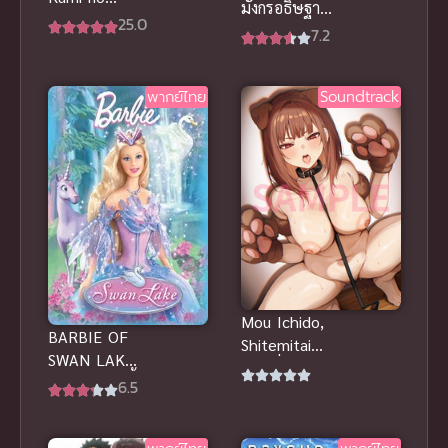
มังกรอธิษฐาน
Glass แก้ว
25.0
พากย์ไทย
7.2
แห่งเทพเจ้า
ซับไทย
พากย์ไทย
Soundtrack
Mou Ichido,
BARBIE OF
Shitemitai
SWAN LAKE
ตอนที่ 1 ซับ
(2003) บาร์บี้
6.5
ไทย H-Anime
เจ้าหญิงแห่งส
ซับไทย Big
วอนเลค พากย์
tits (นมใหญ่)