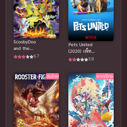
ScoobyDoo
Pets United
and the
(2020) เพ็ทส์
Ghouls
6.7
ยูไนเต็ด พากย์
3.8
School สคูบี้ดู
ไทยเต็มเรื่อง
กับโรงเรียน
ฟรีนะจ๊ะ
ปีศาจ พากย์
ซับไทย
พากย์ไทย
ไทย