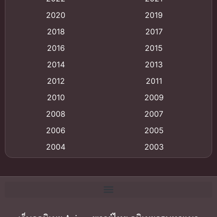
2020
2019
Animation อนิเมะ
(72)
2018
2017
Animation แอนิเมชั่น
(1)
2016
2015
Animation แอนิเมชัน
(19)
2014
2013
2012
2011
anime
(9)
2010
2009
Anime อนิเมะ
(112)
2008
2007
Big tits (นมใหญ่)
(19)
2006
2005
2004
2003
Bitch (ผู้หญิงร่าน)
(1)
2002
2001
Blackmail (ข่มขู่)
(1)
2000
1999
Blood
(1)
1998
1997
1996
1992