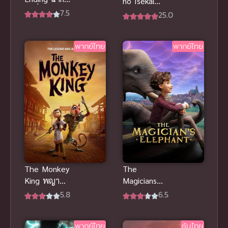
no Isekai
จบที่แท้จริง
7.5
Kouryaku ซับ
25.0
ซับไทย สุด
ไทย
มันส์HD ชัดๆ
ยอดเยี่ยม
พากย์ไทย
พากย์ไทย
The Monkey
The
King พญา
Magicians
วานร พากย์
Elephant
5.8
6.5
ไทย
มนตร์คาถากับ
แอนิเมชันแอ
ช้างวิเศษ
พากย์ไทย
ซับไทย
คชั่นแฟนตาซี
พากย์ไทย อนิ