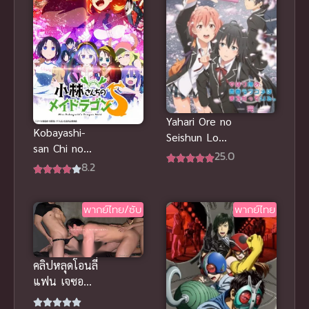
Yahari Ore no
Kobayashi-
Seishun Love
san Chi no
Comedy ภาค
25.0
Maid Dragon
8.2
3
S น้องเมด
มังกรของคุณ
พากย์ไทย/ซับ
พากย์ไทย
โคบายาชิ
คลิปหลุดโอนลี่
แฟน เจซอน
ฟอร์วาย งาน