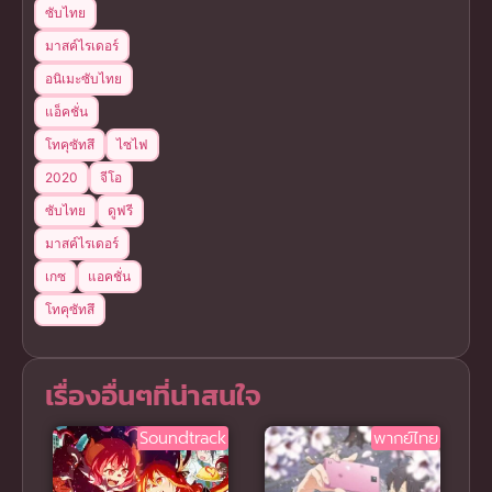
ซับไทย
มาสค์ไรเดอร์
อนิเมะซับไทย
แอ็คชั่น
โทคุซัทสึ
ไซไฟ
2020
จีโอ
ซับไทย
ดูฟรี
มาสค์ไรเดอร์
เกซ
แอคชั่น
โทคุซัทสึ
เรื่องอื่นๆที่น่าสนใจ
Soundtrack
พากย์ไทย