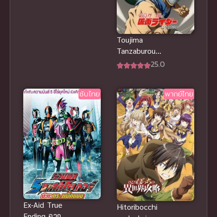
ดิบสวิงกิ้ง สลับ
คู่จัดหนักสุด
เดือด
Toujima
Tanzaburou
wa Kamen
25.0
Rider ni
Naritai ซับ
ซับไทย
พากย์ไทย
ไทย
Ex-Aid True
Hitoribocchi
Ending ฉาก