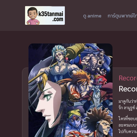
ดู anime
การ์ตูนพากย์ไ
Recor
Reco
มาดูกันว่า
ร็ก ลามูรู
ใครที่ชอบอ
ละครแบบจั
ไปกับความ