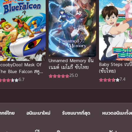
Unnamed Memory อัน
Baby Steps เบบี้
ScoobyDoo! Mask Of
เนมด์ เมโมรี ซับไทย
(ซับไทย)
he Blue Falcon สคูบี้ดู
25.0
กับยอดมนุษย์ พากย์ไทย
7.4
6.7
ากย์ไทย
อนิเมะมาใหม่
รับชมมากที่สุด
หมวดอนิเมะทั้