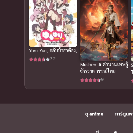
Yuru Yuri, คลับบ้าฮาต๊อง,
7.2
Mushen Ji ตำนานเทพกู้
จักรวาล พากย์ไทย
T
9
ดู anime
การ์ตูนพ