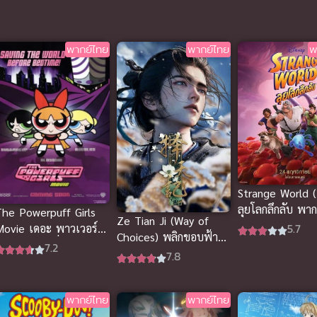
พากย์ไทย
พากย์ไทย
พ
Strange World 
ลุยโลกลึกลับ พาก
The Powerpuff Girls
Ze Tian Ji (Way of
ฟรีออนไลน์สนุก
5.7
Movie เดอะ พาวเวอร์
Choices) พลิกขอบฟ้า
ัฟเกิร์ล มูฟวี่ พากย์ไทย
7.2
ท้าลิขิตสวรรค์ (ซับไทย)
7.8
ต็มเรื่อง
พากย์ไทย
พากย์ไทย