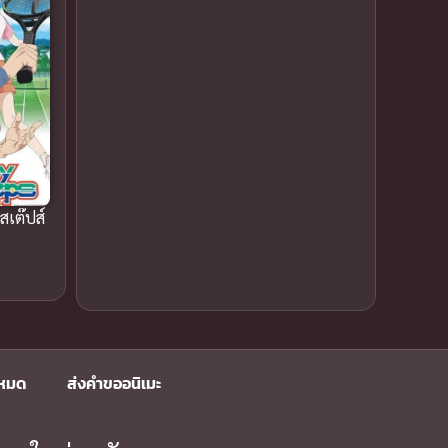
1989
1988
Comedy (ตลก)
1987
(79)
1985
1984
1983
Comedy ตลก
(85)
1982
1981
Comic Book การ์ตูน
(1)
1980
1979
1977
1972
Coming of Age ก้าวพ้นวัย
(7)
สเต๊ปส์
Coming-of-Age ก้าวผ่านวัย
(6)
Creampie (หลั่งใน)
(19)
Crime
(2)
Crime อาชญากรรม
(9)
งหมด
ส่งคำขออนิเมะ
Cultivation
(8)