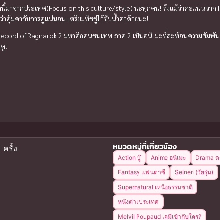
องนี้มาจากประเทศ(Focus on this culture/style) นะทุกคน! ถึงแม้ว่าคะแนนจาก IM
งว่าคุ้มค่ากับการดูแน่นอน เตรียมทิชชู่ไว้ซับน้ำตาด้วยนะ!
Record of Ragnarok 2 มหาศึกคนชนเทพ ภาค 2 เป็นอนิเมะที่สะท้อนความสัมพันธ์ที
ดู!
หมวดหมู่ที่เกี่ยวข้อง
 ครั้ง
Action บู๊
Anime อนิเมะ
Drama ด
Fantasy แฟนตาซี
Seinen (วัยรุ่น)
Supernatural เหนือธรรมชาติ
หนังต่างประเทศ
Melvil Poupaud เคมีเข้ากับใคร?