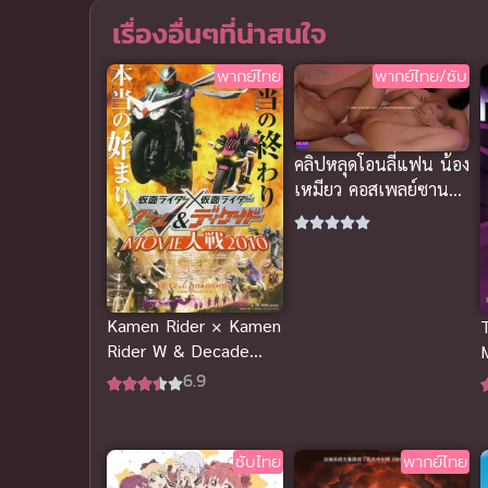
เรื่องอื่นๆที่น่าสนใจ
พากย์ไทย
พากย์ไทย/ซับ
คลิปหลุดโอนลี่แฟน น้อง
เหมียว คอสเพลย์ซานต้า
โดนจัดหนัก นมใหญ่
กระแทกเด้ง
Kamen Rider × Kamen
Rider W & Decade
Movie Wars 2010
พ
6.9
พากย์ไทย
เ
ซับไทย
พากย์ไทย