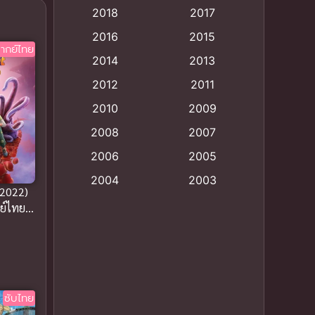
2018
2017
Animation แอนิเมชั่น
(1)
2016
2015
ากย์ไทย
Animation แอนิเมชัน
(19)
2014
2013
2012
2011
anime
(9)
2010
2009
Anime อนิเมะ
(112)
2008
2007
Big tits (นมใหญ่)
(19)
2006
2005
2004
2003
Bitch (ผู้หญิงร่าน)
(1)
(2022)
2002
2001
ย์ไทยดู
Blackmail (ข่มขู่)
(1)
มากๆ
2000
1999
Blood
(1)
1998
1997
1996
1992
Bondage (ทาส)
(1)
ซับไทย
1991
1990
Censored (เซ็นเซอร์)
(19)