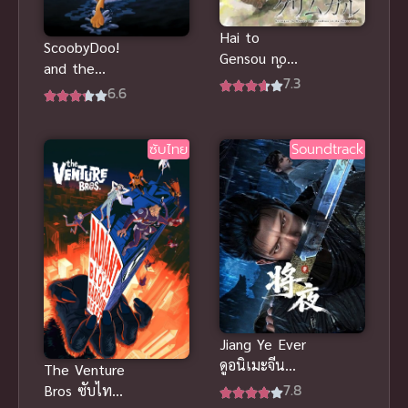
Hai to
ScoobyDoo!
Gensou no
and the
Grimgar ขี้เถ้า
7.3
Loch Ness
6.6
ในกริมการ์
Monster สคูบี้
แดนมายา
ดู อสูรกายใต้
(ซับไทย)
ซับไทย
Soundtrack
บาดาล พากย์
ไทย
Jiang Ye Ever
ดูอนิเมะจีน
The Venture
สยบฟ้าพิชิต
7.8
Bros ซับไทย
ปฐพี ซับไทย