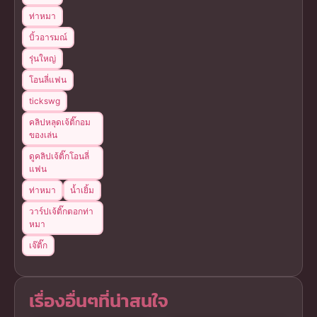
ท่าหมา
บิ้วอารมณ์
รุ่นใหญ่
โอนลี่แฟน
tickswg
คลิปหลุดเจ้ติ๊กอม
ของเล่น
ดูคลิปเจ้ติ๊กโอนลี่
แฟน
ท่าหมา
น้ำเยิ้ม
วาร์ปเจ้ติ๊กตอกท่า
หมา
เจ๊ติ๊ก
เรื่องอื่นๆที่น่าสนใจ