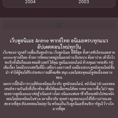
2004
2003
Bitch (ผู้หญิงร่าน)
(1)
2002
2001
Blackmail (ข่มขู่)
(1)
2000
1999
Blood
(1)
1998
1997
1996
1992
เว็บดูอนิเมะ Anime พากย์ไทย อนิเมะครบทุกแนว
Bondage (ทาส)
(1)
อัปเดตตอนใหม่ทุกวัน
1991
1990
Censored (เซ็นเซอร์)
(19)
เว็บของเราถูกสร้างเพื่อเป็นศูนย์รวม เว็บดูอนิเมะ ที่ดีที่สุด ทั้งสายซับไทยและสาย
1989
1988
anime พากย์ไทย ด้วยการจัดหมวดหมู่อนิเมะอย่างเป็นระบบ ค้นหาง่าย เข้าถึงไว
รองรับทั้งมือถือและคอมพิวเตอร์ ให้คุณ ดูอนิเมะออนไลน์ ด้วยคุณภาพระดับ HD
Comedy (ตลก)
1987
(79)
1985
เต็มเรื่อง โดยมีระบบสตรีมที่นิ่ง เสถียร และรวดเร็วเหมือนระบบดูหนังออนไลน์ชั้น
นำ ทำให้ผู้ชมได้รับประสบการณ์ที่คมชัด สนุก และไม่สะดุดแม้ดูต่อเนื่องหลาย
1984
1983
Comedy ตลก
(85)
ตอน
1982
1981
นอกจากนี้ยังมีการรวมคีย์ยอดนิยมเกี่ยวกับ ดูหนังออนไลน์, หนังใหม่ HD และคอน
Comic Book การ์ตูน
(1)
เทนต์ความบันเทิงที่เกี่ยวข้อง เพื่อให้คุณเลือกชมได้หลากหลายมากขึ้น ไม่ว่าคุณ
1980
1979
จะอยากดูอนิเมะแนวต่อสู้ อนิเมะต่างโลก อนิเมะแฟนตาซี หรือจะสลับไปชมหนัง
ออนไลน์ยอดนิยมในช่วงเวลาเดียวกัน ทุกอย่างถูกออกแบบให้ใช้งานง่ายและ
1977
1972
Coming of Age ก้าวพ้นวัย
(7)
สะดวกที่สุด อัปเดตตอนใหม่ทุกวัน พร้อมเป็นเว็บดูอนิเมะที่คนรักการ์ตูนไว้วางใจ
มากที่สุด
Coming-of-Age ก้าวผ่านวัย
(6)