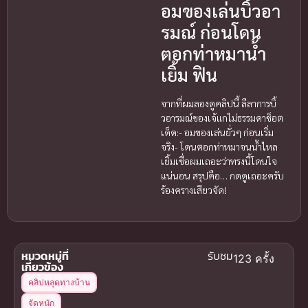
อมของเล่นบิ้วอา
รมณ์ ก่อนโดน
ตอกท่าหมาน้ำ
เยิ้ม ฟิน
จากที่ผมลองดูคลิปนี้ ลีลาการบิ้
วอารมณ์ของเจ้แกไม่ธรรมดาช็อต
เด็ด:- อมของเล่นยั่วๆ ก่อนเริ่ม
จริง- โดนตอกท่าหมาจนน้ำไหล
เยิ้มเชื่อผมเถอะว่าทรงนี้โดนใจ
แน่นอน สรุปคือ… กดดูเถอะครับ
ร้องครางเสียวจัด!
หมวดหมู่ที่
รับชม
123 ครั้ง
เกี่ยวข้อง
คลิปหลุดทางบ้าน
จัดหนัก