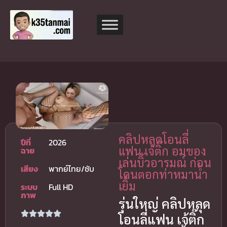
คลิปหลุดโอนลี่
ปีที่
2026
แฟน เจ้ติ๊ก อมของ
ฉาย
เล่นบิ้วอารมณ์ ก่อน
เสียง
พากย์ไทย/ซับ
โดนตอกท่าหมาน้ำ
เยิ้ม
ระบบ
Full HD
ภาพ
รุ่นใหญ่ คลิปหลุด
โอนลี่แฟน เจ้ติ๊ก