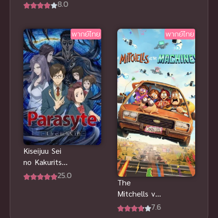
ตลก
8.0
แฟนตาซีสุด
แอนิเมชัน
ตระการตา
เสียดสีสังคม
พากย์ไทย
พากย์ไทย
และฮีโร่สุด
ป่วนฮาๆ
Kiseijuu Sei
no Kakuritsu
ปรสิต
25.0
The
เดรัจฉาน ซับ
Mitchells vs
ไทย
The
7.6
Machines