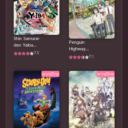
Shin Samurai-
Penguin
den Yaiba
Highway
ไยบะ เจ้าหนู
7.5
(2018) วัน
7.1
ซามูไร
หนึ่งฉันเจอ
เพนกวิน
พากย์ไทย
พากย์ไทย
พากย์ไทย