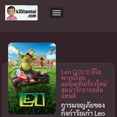
Leo (2023) ลีโอ
พากย์ไทย
แอนิเมชันเรื่องใหม่
สุดน่ารักจากอดัม
แซนด์
การผจญภัยของ
กิ้งก่าวัยเก๋า Leo