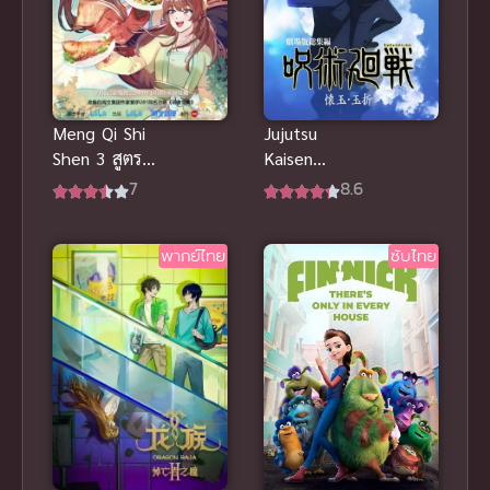
Meng Qi Shi
Jujutsu
Shen 3 สูตร
Kaisen
รักซินเดอเรล
Kaigyoku/Gyo
7
8.6
ล่า ภาค 3
kusetsu มหา
เวทย์ผนึกมาร
พากย์ไทย
ซับไทย
พากย์ไทย