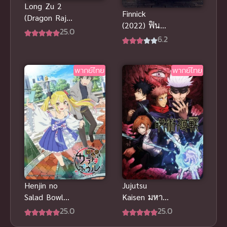
Long Zu 2
Finnick
(Dragon Raja
(2022) ฟินนิค
2) ราชามังกร
25.0
ภูตน้อยจอม
6.2
ภาค 2 ซับไทย
ป่วน ประสบ
การณ์ดูอนิเมะ
พากย์ไทย
พากย์ไทย
ซับไทยฟรี
Henjin no
Jujutsu
Salad Bowl
Kaisen มหา
สลัดรวมมิตร
เวทย์ผนึกมาร
25.0
25.0
คนเพี้ยน ซับ
พากย์ไทย ซับ