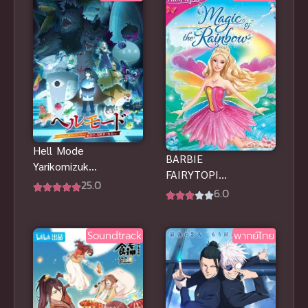
Hell Mode
BARBIE
Yarikomizuki
FAIRYTOPIA
No Gamer
25.0
MAGIC OF
6.0
ซับไทย
THE
RAINBOW
Soundtrack
พากย์ไทย
(2007)
นางฟ้าบาร์บี้
กับเวทมนตร์
แห่งสายรุ้ง
พากย์ไทย