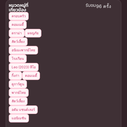
หมวดหมู่ที่
รับชม
96 ครั้ง
เกี่ยวข้อง
ครอบครัว
คอมเมดี้
ดราม่า
ผจญภัย
สัตว์เลี้ยง
อนิเมะพากย์ไทย
โรงเรียน
Leo (2023) ลีโอ
กิ้งก่า
คอมเมดี้
ดูการ์ตูน
พากย์ไทย
สัตว์เลี้ยง
อดัม แซนด์เลอร์
แอนิเมชัน