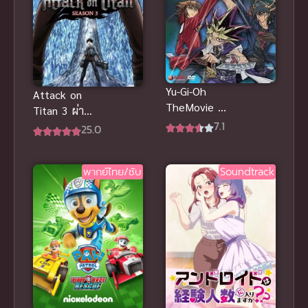
Yu-Gi-Oh
Attack on
TheMovie ยูกิ
Titan 3 ผ่า
เกมกลคน
7.1
พิภพไททัน
25.0
อัจฉริยะ เดอะ
ภาค 3 ซับไทย
มูฟวี่ แมตช์
มรณะข้าม
พากย์ไทย/ซับ
Soundtrack
เวลาพลิก
อนาคต พากย์
ไทย