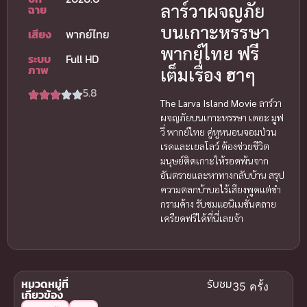
ลาร์วาผจญภัย
ฉาย
บนเกาะหรรษา
เสียง
พากย์ไทย
พากย์ไทย ฟรี
ระบบ
Full HD
ภาพ
เต็มเรื่อง ฮาๆ
5.8
The Larva Island Movie
ลาร์วา
ผจญภัยบนเกาะหรรษา เดอะ มูฟ
วี่ พากย์ไทย คู่หูหนอนจอมป่วน
เรดและเยลโลว์ ต้องช่วยชีวิต
มนุษย์ติดเกาะให้รอดพ้นจาก
อันตรายและหาทางกลับบ้าน สรุป
ความตลกบ้าบอไร้เสียงพูดแต่ขำ
กรามค้าง รับชมแอนิเมชั่นคลาย
เครียดฟรีได้ที่นี่เลยจ้า
หมวดหมู่ที่
รับชม
35 ครั้ง
เกี่ยวข้อง