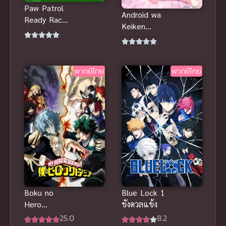
Paw Patrol
Android wa
Ready Race
Keiken
Rescue กู้ภัย
Ninzuu ni
พร้อมแข่ง
Hairimasu ka
พากย์ไทย เด็ก
ตอนที่ H-
ดูเพลิน
พากย์ไทย
พากย์ไทย
Anime ซับ
ไทย Yuri สรุป
ก่อ
Boku no
Blue Lock 1
Hero
ขังดวลแข้ง
Academia 3
25.0
8.2