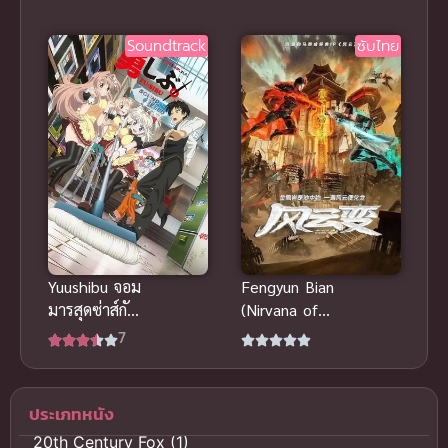
มายฮีโร่ อคา
เดเมีย ภาค 3
Soundtrack
ซับไทย
พากย์ไทย
Yuushibu จอม
Fengyun Bian
มารสุดซ่าส์กับ
(Nirvana of
ผู้กล้าร้าน
Storm Rider)
7
สะดวกซื้อ ภาค
ฟงอวิ๋น ขี่พายุ
1 ซับไทย
ตะลุยโลก
2023
อนาคต
ประเภทหนัง
20th Century Fox
(1)