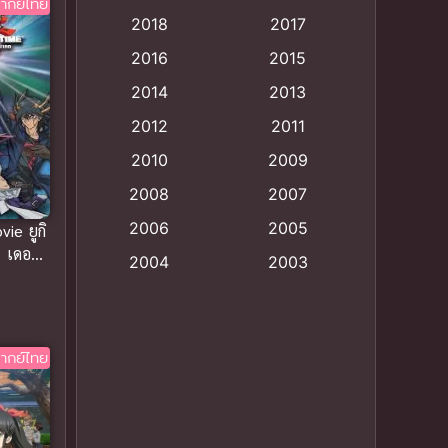
ากย์ไทย
2018
2017
Animation แอนิเมชั่น
(1)
2016
2015
Animation แอนิเมชัน
(19)
2014
2013
2012
2011
anime
(9)
2010
2009
Anime อนิเมะ
(112)
2008
2007
Big tits (นมใหญ่)
(19)
2006
2005
ie ยูกิ
ะ เดอะ
2004
2003
Bitch (ผู้หญิงร่าน)
(1)
ะข้าม
2002
2001
พากย์
Blackmail (ข่มขู่)
(1)
2000
1999
ากย์ไทย
Blood
(1)
1998
1997
1996
1992
Bondage (ทาส)
(1)
1991
1990