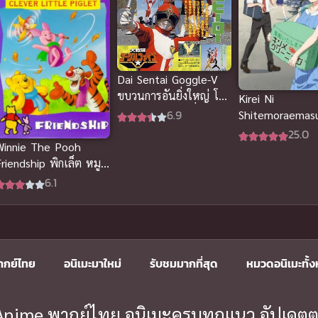
Dai Sentai Goggle-V
ขบวนการอันยิ่งใหญ่ โก
Kirei Ni
กุลไฟว์ เดอะมูฟวี่ พากย์
6.9
Shitemoraemas
ไทย
ซับไทย
25.0
Winnie The Pooh
riendship พิกเล็ต หมู
น้อยคนเก่ง พากย์ไทย อ
6.1
ิเมะอบอุ่น
ากย์ไทย
อนิเมะมาใหม่
รับชมมากที่สุด
หมวดอนิเมะทั้
ะ Anime พากย์ไทย อนิเมะครบทุกแนว อัปเดตต