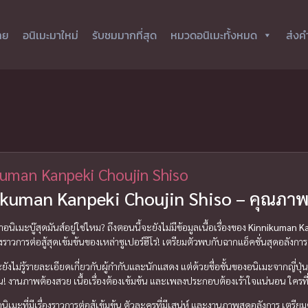
ทย
อนิเมะมาใหม่
รับชมมากที่สุด
หมวดอนิเมะทั้งหมด
ส่งค
kuman Kanpeki Choujin Shiso
ikuman Kanpeki Choujin Shiso – คุณภาพ
นิเมะบู๊สุดมันส์อยู่ใช่ไหม? ถึงตอนนี้จะยังไม่มีข้อมูลเนื้อเรื่องของ
Kinnikuman Ka
องราวการต่อสู้สุดเข้มข้นของเหล่าซูเปอร์ฮีโร่! เตรียมตัวพบกับฉากแอ็คชั่นสุดอลัง
ะยังไม่รู้รายละเอียดเกี่ยวกับผู้กำกับและนักแสดง แต่ด้วยชื่อชั้นของอนิเมะจากญี่ปุ่น
น! งานภาพต้องสวย เนื้อเรื่องต้องเข้มข้น และเพลงประกอบต้องเร้าใจแน่นอน ใครท
นิเมะที่มีเรื่องราวการต่อสู้เข้มข้น ตัวละครที่มีเสน่ห์ และงานภาพสุดอลังการ เตรี