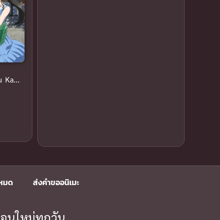
Censored (เซ็นเซอร์)
(19)
1989
1988
Comedy (ตลก)
1987
(79)
1985
1984
1983
Comedy ตลก
(85)
1982
1981
Comic Book การ์ตูน
(1)
1980
1979
u Ka
1977
1972
Coming of Age ก้าวพ้นวัย
(7)
Coming-of-Age ก้าวผ่านวัย
(6)
Creampie (หลั่งใน)
(19)
Crime
(2)
งหมด
ส่งคำขออนิเมะ
Crime อาชญากรรม
(9)
Cultivation
(8)
อนใหม่ทุกวัน