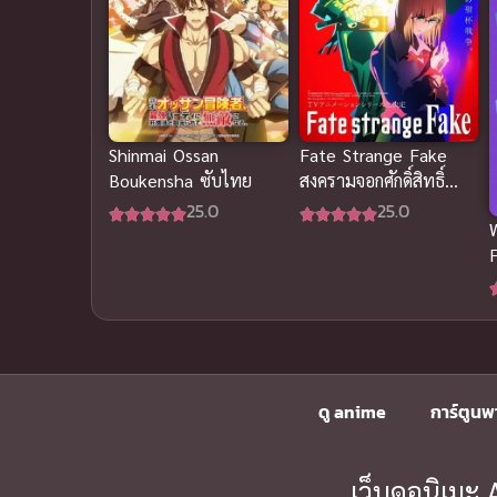
Shinmai Ossan
Fate Strange Fake
Boukensha ซับไทย
สงครามจอกศักดิ์สิทธิ์
ปลอม ซับไทย
25.0
25.0
F
น
ดู anime
การ์ตูนพ
เว็บดูอนิเม