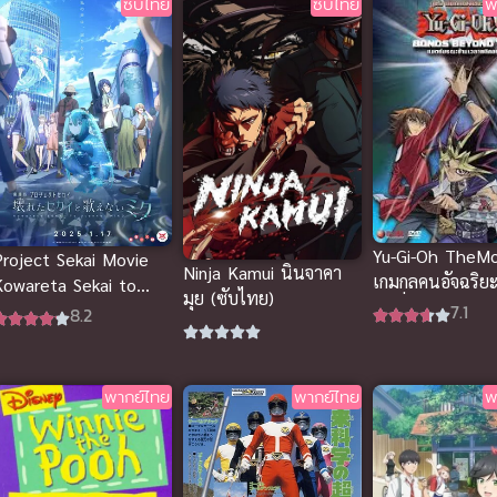
ซับไทย
ซับไทย
พ
Yu-Gi-Oh TheMov
Project Sekai Movie
Ninja Kamui นินจาคา
เกมกลคนอัจฉริย
Kowareta Sekai to
มุย (ซับไทย)
มูฟวี่ แมตช์มรณ
7.1
Utaenai Miku ซับไทย
8.2
เวลาพลิกอนาคต 
ไทย
พากย์ไทย
พากย์ไทย
พ