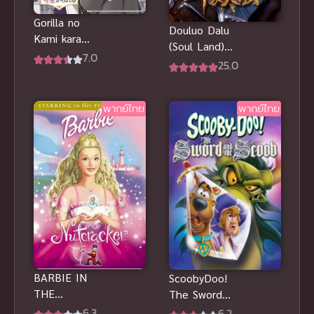
Gorilla no
Douluo Dalu
Kami kara
(Soul Land)
Kago sareta
7.0
ถังซาน ภาค 1
25.0
Reijou wa
Ouritsu
Kishidan de
พากย์ไทย
พากย์ไทย
Kawaigararer
u
BARBIE IN
ScoobyDoo!
THE
The Sword
NUTCRACKE
and the
6.3
6.2