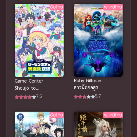
ซับไทย
พากย์ไทย
Ruby Gillman
Game Center
สาวน้อยอสูร
Shoujo to
ทะเล พากย์
Ibunka
5.7
7.5
ไทย
Kouryuu แลก
แอนิเมชันน่า
เปลี่ยน
ซับไทย
พากย์ไทย
รักผจญภัยใต้
วัฒนธรรมกับ
สมุทร
สาวเกม
เซ็นเตอร์