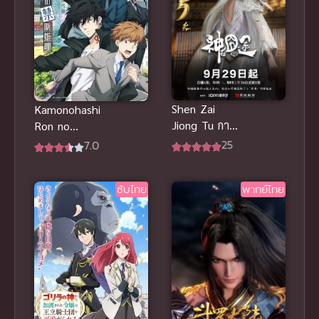
Shen Zai
Kamonohashi
Jiong Tu การ
Ron no
เดินทางของ
Kindan Suiri
25
7.0
มหาเทพ ซับ
Season 2 สืบ
ไทย
ลับฉบับคาโม
ซับไทย
พากย์ไทย
โนะฮาชิ รอน
ภาค 2