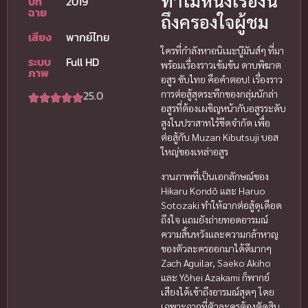
ทำไมหนังเรื่องนี้
ปีที่
2019
ฉาย
ถึงครองใจผู้ชม
เสียง
พากย์ไทย
ใครที่กำลังหาอนิเมะบู๊มันส์ๆ ที่มา
ระบบ
Full HD
พร้อมเรื่องราวเข้มข้น ดาบพิฆาต
ภาพ
อสูร ซับไทย คือคำตอบ! เรื่องราว
25.0
การต่อสู้สุดระทึกของกลุ่มนักล่า
อสูรที่ต้องเผชิญหน้ากับอสูรระดับ
สูงในปราสาทไร้ขีดจำกัด เพื่อ
ต่อสู้กับ Muzan Kibutsuji บอส
ใหญ่ของเหล่าอสูร
งานภาพที่เป็นเอกลักษณ์ของ
Hikaru Kondô และ Haruo
Sotozaki ทำให้ฉากต่อสู้ดุเดือด
ถึงใจ แถมยังถ่ายทอดอารมณ์
ความสิ้นหวังและความกล้าหาญ
ของตัวละครออกมาได้ดีมากๆ
Zach Aguilar, Saeko Akiho
และ Yôhei Azakami ก็พากย์
เสียงได้เข้าถึงอารมณ์สุดๆ โดย
เฉพาะฉากที่ตัวละครต้องตัดสิน