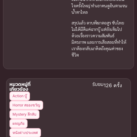
ใจครั้งใหญ่ ทำเอาคนดูอินตามจน
น้ำตาไหล
สรุปแล้ว ดาบพิฆาตอสูร ซับไทย
ไม่ได้มีดีแค่ฉากบู๊ แต่ยังเต็มไป
ด้วยเรื่องราวความสัมพันธ์
มิตรภาพ และการเสียสละที่ทำให้
เราต้องกลับมาคิดถึงคุณค่าของ
ชีวิต
หมวดหมู่ที่
รับชม
126 ครั้ง
เกี่ยวข้อง
Action บู๊
Horror สยองขวัญ
Mystery ลึกลับ
ผจญภัย
หนังต่างประเทศ