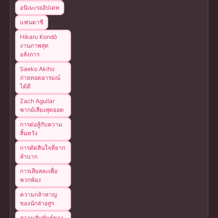
อนิเมะรออัปเดท
แฟนตาซี
Hikaru Kondô
งานภาพสุด
อลังการ
Saeko Akiho
ถ่ายทอดอารมณ์
ได้ดี
Zach Aguilar
พากย์เสียงสุดยอด
การต่อสู้กับความ
สิ้นหวัง
การตัดสินใจที่ยาก
ลำบาก
การเสียสละเพื่อ
พวกพ้อง
ความกล้าหาญ
ของนักล่าอสูร
ความสัมพันธ์ของ