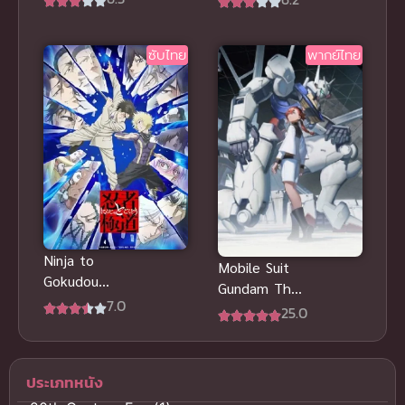
R (2001) บาร์
Scoob (2021)
บี้ อิน เดอะ
สคูบี้ดู ดาบ
ซับไทย
พากย์ไทย
นัทแครกเกอร์
และสคูบ
พากย์ไทย
Ninja to
Mobile Suit
Gokudou
Gundam The
นินจา ปะทะ
7.0
Witch from
25.0
ยากูซ่า
Mercury ซับ
ไทย
ประเภทหนัง