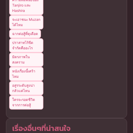
Tanjiro และ
Hashira
จะเอาชนะ Muzan
ได้ไหม
ฉากต่อสู้ที่ดุเดือด
ปราสาทไร้ขีด
จำกัดคืออะไร
มิตรภาพใน
สงคราม
หนังเรื่องนี้เศร้า
ไหม
อสูรระดับสูงน่า
กลัวแค่ไหน
ใครจะรอดชีวิต
จากการต่อสู้
เรื่องอื่นๆที่น่าสนใจ