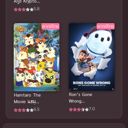
And Krypto ส
พากย์ไทยดู
คูบี้ดูและคริป
5.8
ฟรีออนไลน์
โต อนิเมะซับ
สนุกมากๆ
ไทย ไขคดี
พากย์ไทย
พากย์ไทย
ป่วนสุดฮา
Ron’s Gone
Hamtaro The
Wrong
Movie แฮม
(2021) รอน
ทาโร่ แก๊งจิ๋ว
7.0
6.5
หุ่นเพี้ยน
ผจญภัย เดอะ
เพื่อนรัก
มูฟวี่ 1-4
พากย์ไทย ดู
พากย์ไทย