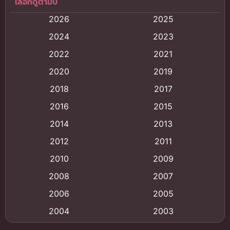
เลือกดูตามปี
Anal (ประตูหลัง)
(11)
2026
2025
Animation
(120)
2024
2023
Animation การ์ตูน
(88)
2022
2021
2020
2019
Animation อนิเมะ
(72)
2018
2017
Animation แอนิเมชั่น
(1)
2016
2015
Animation แอนิเมชัน
(19)
2014
2013
2012
2011
anime
(9)
2010
2009
Anime อนิเมะ
(112)
2008
2007
Big tits (นมใหญ่)
(19)
2006
2005
2004
2003
Bitch (ผู้หญิงร่าน)
(1)
2002
2001