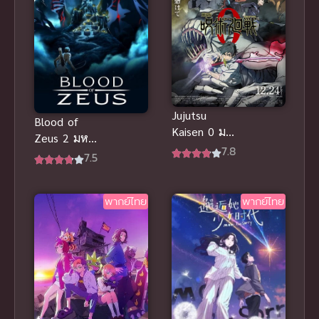
Jujutsu
Blood of
Kaisen 0 มหา
Zeus 2 มหา
เวทย์ผนึกมาร
7.8
ศึกโลหิตเทพ
7.5
ซีโร่ ซับไทย
ภาค 2 (พากย์
ไทย ซับไทย)
พากย์ไทย
พากย์ไทย