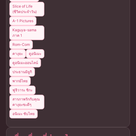
Slice of Life
(ชีวิตประจำวัน)
A-1 Pictures
Kaguya-sama
ภาค 1
Rom-Com
คางุยะ
ดูอนิเมะ
ดูอนิเมะออนไลน์
ประธานมิยูกิ
พากย์ไทย
ฟูจิวาระ ชิกะ
สารภาพรักกับคุณ
คางุยะซะดีๆ
อนิเมะ ซับไทย