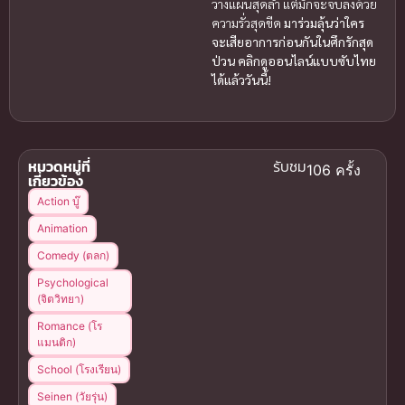
วางแผนสุดล้ำ แต่มักจะจบลงด้วย
ความรั่วสุดขีด
มาร่วมลุ้นว่าใคร
จะเสียอาการก่อนกันในศึกรักสุด
ป่วน คลิกดูออนไลน์แบบซับไทย
ได้แล้ววันนี้!
หมวดหมู่ที่
รับชม
106 ครั้ง
เกี่ยวข้อง
Action บู๊
Animation
Comedy (ตลก)
Psychological
(จิตวิทยา)
Romance (โร
แมนติก)
School (โรงเรียน)
Seinen (วัยรุ่น)