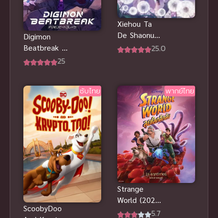
Xiehou Ta
De Shaonu
Digimon
Shidai (Mom,
Beatbreak ดิ
25.0
I’m Sorry) ซับ
จิมอนบีตเบรก
25
ไทย
ซับไทย
ซับไทย
พากย์ไทย
Strange
World (2022)
ScoobyDoo
ลุยโลกลึกลับ
5.7