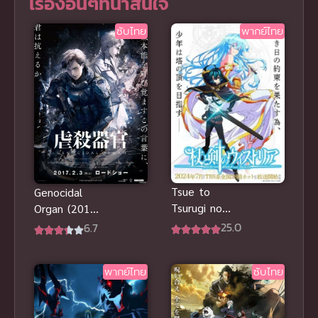
เรื่องอื่นๆที่น่าสนใจ
ซับไทย
พากย์ไทย
Tsue to
Genocidal
Tsurugi no
Organ (2017)
Wistoria ซับ
อวัยวะฆ่าล้าง
25.0
6.7
ไทย
เผ่าพันธุ์ ซับ
ไทย
พากย์ไทย
ซับไทย