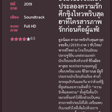
ปีที่
2019
ประลองความรัก
ฉาย
ศึกชิงไหวพริบสุด
เสียง
Soundtrack
ฮาที่ใครสารภาพ
ระบบ
Full HD
รักก่อนคือผู้แพ้!
ภาพ
8.5
ดูอนิเมะ สารภาพรักกับคุณคางุย
ะซะดีๆ (2019) ภาค 1 ซับไทย/
พากย์ไทย!
ณ โรงเรียนมัธยม
ปลายชูจิอิน แหล่งรวมเหล่า
นักเรียนระดับหัวกะทิ
ชิโนมิยะ
คางุยะ
รองประธานคุณหนูผู้
เพียบพร้อม และ
ชิโรกาเนะ มิยูกิ
ประธานนักเรียนอัจฉริยะ ต่างก็
ตกหลุมรักกันและกัน ทว่าด้วยทิฐิ
ที่สูงส่งและความคิดที่ว่า “ความ
รักคือสงคราม” ทั้งคู่จึงตั้งเป้า
หมายที่จะทำให้อีกฝ่ายเป็นคน
สารภาพรักก่อนให้ได้! เตรียมพบ
กับเกมหัวใจที่เต็มไปด้วยการ