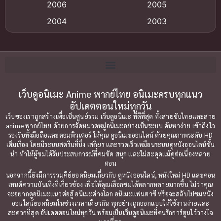
Big tits (นมใหญ่)
(19)
2006
2005
2004
2003
Bitch (ผู้หญิงร่าน)
(1)
2002
2001
Blackmail (ข่มขู่)
(1)
2000
1999
Blood
(1)
1998
1997
1996
1992
เว็บดูอนิเมะ Anime พากย์ไทย อนิเมะครบทุกแนว
Bondage (ทาส)
(1)
อัปเดตตอนใหม่ทุกวัน
1991
1990
Censored (เซ็นเซอร์)
(19)
เว็บของเราถูกสร้างเพื่อเป็นศูนย์รวม เว็บดูอนิเมะ ที่ดีที่สุด ทั้งสายซับไทยและสาย
1989
1988
anime พากย์ไทย ด้วยการจัดหมวดหมู่อนิเมะอย่างเป็นระบบ ค้นหาง่าย เข้าถึงไว
รองรับทั้งมือถือและคอมพิวเตอร์ ให้คุณ ดูอนิเมะออนไลน์ ด้วยคุณภาพระดับ HD
Comedy (ตลก)
1987
(79)
1985
เต็มเรื่อง โดยมีระบบสตรีมที่นิ่ง เสถียร และรวดเร็วเหมือนระบบดูหนังออนไลน์ชั้น
นำ ทำให้ผู้ชมได้รับประสบการณ์ที่คมชัด สนุก และไม่สะดุดแม้ดูต่อเนื่องหลาย
1984
1983
Comedy ตลก
(85)
ตอน
1982
1981
นอกจากนี้ยังมีการรวมคีย์ยอดนิยมเกี่ยวกับ ดูหนังออนไลน์, หนังใหม่ HD และคอน
Comic Book การ์ตูน
(1)
เทนต์ความบันเทิงที่เกี่ยวข้อง เพื่อให้คุณเลือกชมได้หลากหลายมากขึ้น ไม่ว่าคุณ
1980
1979
จะอยากดูอนิเมะแนวต่อสู้ อนิเมะต่างโลก อนิเมะแฟนตาซี หรือจะสลับไปชมหนัง
ออนไลน์ยอดนิยมในช่วงเวลาเดียวกัน ทุกอย่างถูกออกแบบให้ใช้งานง่ายและ
1977
1972
Coming of Age ก้าวพ้นวัย
(7)
สะดวกที่สุด อัปเดตตอนใหม่ทุกวัน พร้อมเป็นเว็บดูอนิเมะที่คนรักการ์ตูนไว้วางใจ