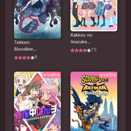
Kakkou no
Iinazuke
Tekken:
Season 2 รัก
Bloodline
7.5
อลวนคนสลับ
(2022) เทค
8
บ้าน ภาค 2
เคน: ศึกสาย
เลือด
พากย์ไทย
พากย์ไทย