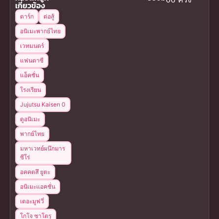
เกี่ยวข้อง
ดาร์ก
ต่อสู้
อนิเมะพากย์ไทย
เวทมนตร์
แฟนตาซี
แอ็คชั่น
โรงเรียน
Jujutsu Kaisen 0
ดูอนิเมะ
พากย์ไทย
มหาเวทย์ผนึกมาร
ซีโร่
อคคตสึ ยูตะ
อนิเมะแอคชั่น
เดอะมูฟวี่
โกโจ ซาโตรุ