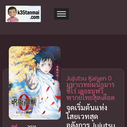
Jujutsu Kaisen 0
มหาเวทย์ผนึกมาร
ซีโร่ เดอะมูฟวี่
พากย์ไทยสุดเดือด
จุดเริ่มต้นแห่ง
ไสยเวทสุด
อลังการ Jujutsu