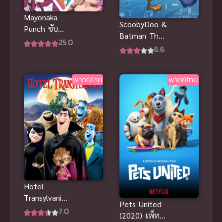
Mayonaka
ScoobyDoo &
Punch ซับ
Batman The
ไทย
25.0
Brave and
6.6
the Bold
พากย์ไทยดู
พากย์ไทย
พากย์ไทย
ฟรีออนไลน์
Hotel
Transylvania
Pets United
2012 โรงแรม
7.0
(2020) เพ็ทส์
ผีหนีไปพัก