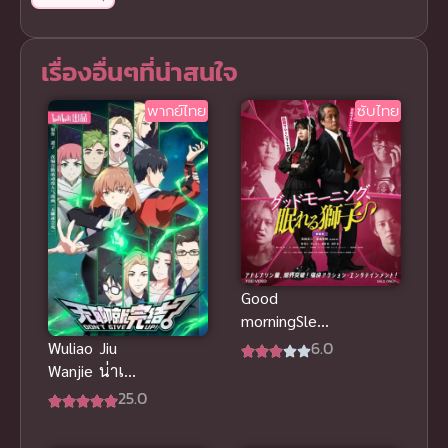
เรื่องอื่นๆที่น่าสนใจ
พากย์ไทย
ซับไทย
Good
morningSleep
ing Lion สิงห์
6.0
Wuliao Jiu
เฒ่าสุดเก๋า
Wanjie น่าเบื่อ
ผจญโอตะสุด
ก็จบเกม ซับ
25.0
เกรียน ซับไทย
ไทย