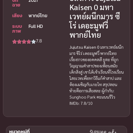
ปีที่
2021
ฉาย
Kaisen 0 มหา
เวทย์ผนึกมาร ซี
เสียง
พากย์ไทย
โร่ เดอะมูฟวี่
ระบบ
Full HD
ภาพ
พากย์ไทย
7.8
Jujutsu Kaisen 0
มหาเวทย์ผนึก
มาร ซีโร่ เดอะมูฟวี่ พากย์ไทย
เรื่องราวของอคคตสึ ยูตะ ที่ถูก
วิญญาณคำสาปของเพื่อนสมัย
เด็กสิงสู่ เขาได้เข้าเรียนที่โรงเรียน
ไสยเวทเพื่อหาวิธีแก้คำสาป และ
ต้องเผชิญกับเกะโท สรุปตอน
ท้ายคือการเสียสละ ผู้กำกับ:
Sunghoo Park คะแนนรีวิว
IMDb: 7.8/10
หมวดหมู่ที่
รับชม
66 ครั้ง