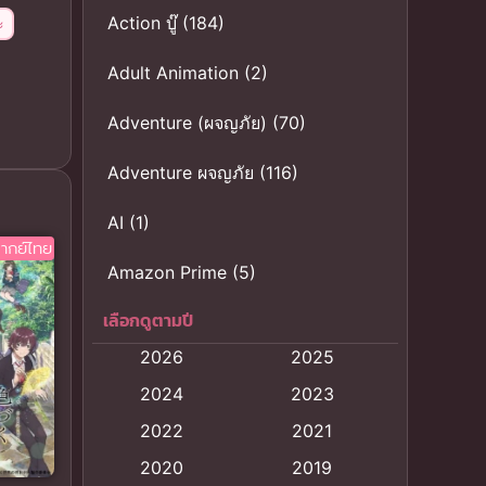
Action บู๊
(184)
ะ
Adult Animation
(2)
Adventure (ผจญภัย)
(70)
Adventure ผจญภัย
(116)
AI
(1)
ากย์ไทย
Amazon Prime
(5)
เลือกดูตามปี
Anal (ประตูหลัง)
(11)
2026
2025
Animation
(121)
2024
2023
Animation การ์ตูน
(88)
2022
2021
2020
2019
Animation อนิเมะ
(72)