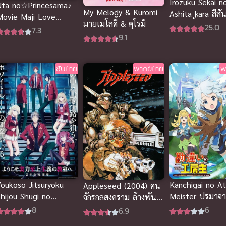
Irozuku Sekai n
Uta no☆Princesama♪
My Melody & Kuromi
Ashita kara สีสั
Movie Maji Love
มายเมโลดี้ & คุโรมิ
โลกใบนี้ ซับไทย
25.0
Kingdom ซับไทยดูฟรีจ้า
7.3
9.1
ซับไทย
พากย์ไทย
พ
Youkoso Jitsuryoku
Kanchigai no At
Appleseed (2004) คน
Shijou Shugi no
Meister ปรมาจา
จักรกลสงคราม ล้างพันธุ์
Kyoushitsu e 4th ขอ
อาเทลิเย่ร์ผู้ไม่รู้ต
อนาคต พากย์ไทย
8
6
6.9
้อนรับสู่ห้องเรียนนิยม
(พากย์ไทย)