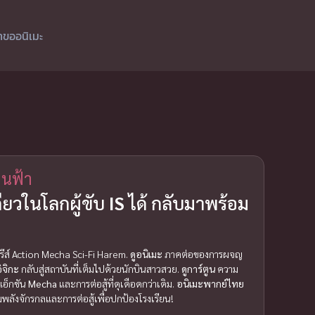
ำขออนิเมะ
านฟ้า
ยวในโลกผู้ขับ
IS
ได้ กลับมาพร้อม
ีรีส์ Action Mecha Sci-Fi Harem.
ดูอนิเมะ
ภาคต่อของการผจญ
ิจิกะ
กลับสู่สถาบันที่เต็มไปด้วยนักบินสาวสวย.
ดูการ์ตูน
ความ
แอ็กชัน
Mecha
และการต่อสู้ที่ดุเดือดกว่าเดิม.
อนิเมะพากย์ไทย
ลังจักรกลและการต่อสู้เพื่อปกป้องโรงเรียน!