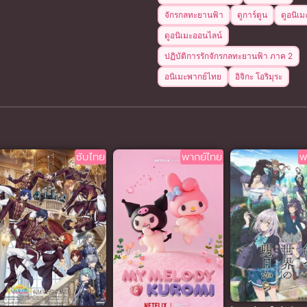
จักรกลทะยานฟ้า
ดูการ์ตูน
ดูอนิเม
ดูอนิเมะออนไลน์
ปฏิบัติการรักจักรกลทะยานฟ้า ภาค 2
อนิเมะพากย์ไทย
อิจิกะ โอริมุระ
ซับไทย
พากย์ไทย
พ