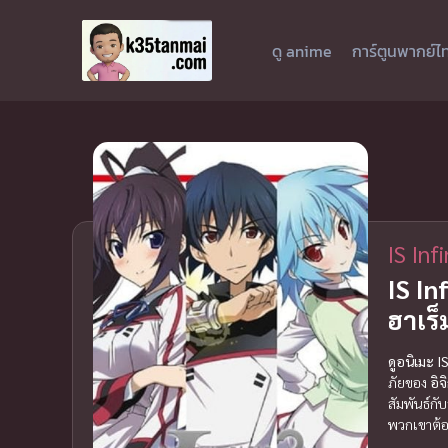
ดู anime
การ์ตูนพากย์ไ
IS Inf
IS In
ฮาเร็
ดูอนิเมะ 
ภัยของ
อิจ
สัมพันธ์กั
พวกเขาต้อง