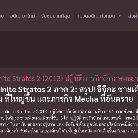
ทย
อนิเมะมาใหม่
รับชมมากที่สุด
หมวดอนิเมะทั้งหมด
ส่งค
inite Stratos 2 (2013) ปฏิบัติการรักจักรกลทะย
finite Stratos 2 ภาค 2:
สรุป!
อิจิกะ
ชายเดี
ม
ที่ใหญ่ขึ้น และภารกิจ
Mecha
ที่อันตราย
IS: Infinite Stratos 2 (2013) ปฏิบัติการรักจักรกลทะยานฟ้า ภาค 2 พากย์ไทย!
ซ
ิกะ โอริมุระ
ชายเพียงคนเดียวที่ขับ
IS
ได้.
ปฏิบัติการรักจักรกลทะยานฟ้า ภาค 2
อ
บสาว ๆ ใน
ฮาเร็ม
ของเขาจะวุ่นวายและเข้มข้นยิ่งขึ้น.
ดูอนิเมะออนไลน์
ภาคนี้มีฉาก
เผชิญหน้ากับศัตรูใหม่และองค์กรลึกลับที่อยู่เบื้องหลัง.
หนังเต็มเรื่อง
รับชมการรวมพ