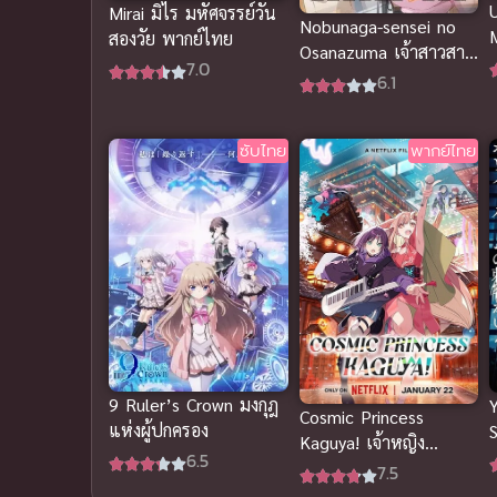
Mirai มิไร มหัศจรรย์วัน
Nobunaga-sensei no
สองวัย พากย์ไทย
Osanazuma เจ้าสาวสาว
7.0
ของครูโนบุนากะ
6.1
ซับไทย
พากย์ไทย
9 Ruler’s Crown มงกุฎ
Cosmic Princess
แห่งผู้ปกครอง
Kaguya! เจ้าหญิง
6.5
กระบอกไม้ไผ่ ในโลกเม
7.5
ต
ตาเวิร์ส (พากย์ไทย)