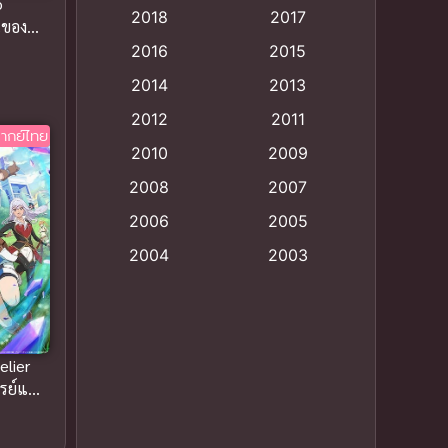
o
2018
2017
นของ
Animation แอนิเมชั่น
(1)
2016
2015
Animation แอนิเมชัน
(19)
2014
2013
2012
2011
anime
(9)
ากย์ไทย
2010
2009
Anime อนิเมะ
(112)
2008
2007
Big tits (นมใหญ่)
(19)
2006
2005
2004
2003
Bitch (ผู้หญิงร่าน)
(1)
2002
2001
Blackmail (ข่มขู่)
(1)
2000
1999
Blood
(1)
1998
1997
elier
รย์แห่ง
1996
1992
Bondage (ทาส)
(1)
ัว
1991
1990
Censored (เซ็นเซอร์)
(19)