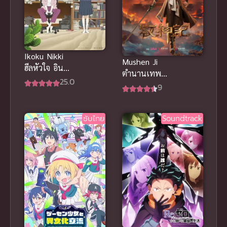
Ikoku Nikki
Mushen Ji
ฮีลหัวใจ อิน
ตำนานเทพกู้
โทรเวิร์ต ซับ
25.0
จักรวาล พากย์
9
ไทย
ไทย
ซับไทย
Soundtrack