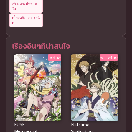
สร้างแรงบันดาล
ใจ
เบื้องหลังวงการอนิ
เมะ
เรื่องอื่นๆที่น่าสนใจ
ซับไทย
พากย์ไทย
FUSE
Natsume
Memoirs of a
Yuujinchou