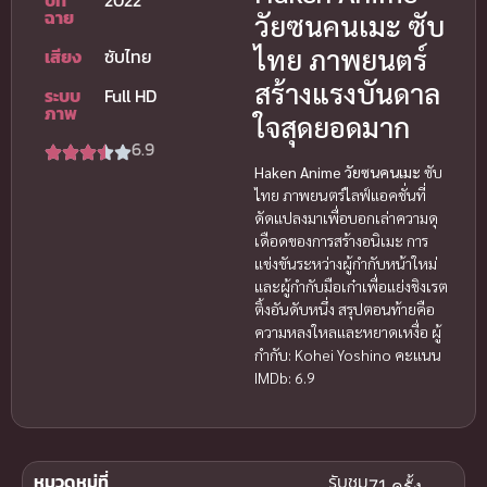
ปีที่
2022
ฉาย
วัยซนคนเมะ ซับ
ไทย ภาพยนตร์
เสียง
ซับไทย
สร้างแรงบันดาล
ระบบ
Full HD
ภาพ
ใจสุดยอดมาก
6.9
Haken Anime วัยซนคนเมะ
ซับ
ไทย ภาพยนตร์ไลฟ์แอคชั่นที่
ดัดแปลงมาเพื่อบอกเล่าความดุ
เดือดของการสร้างอนิเมะ การ
แข่งขันระหว่างผู้กำกับหน้าใหม่
และผู้กำกับมือเก๋าเพื่อแย่งชิงเรต
ติ้งอันดับหนึ่ง สรุปตอนท้ายคือ
ความหลงใหลและหยาดเหงื่อ ผู้
กำกับ: Kohei Yoshino คะแนน
IMDb: 6.9
หมวดหมู่ที่
รับชม
71 ครั้ง