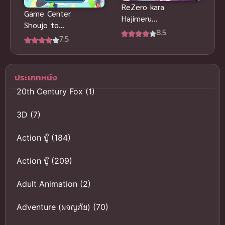
ReZero kara
Game Center
Hajimeru
Shoujo to
Isekai
8.5
Ibunka
7.5
Seikatsu 4th
Kouryuu แลก
Season รีเซ
เปลี่ยน
ทชีวิต ฝ่า
วัฒนธรรมกับ
วิกฤติต่างโลก
ประเภทหนัง
สาวเกม
ภาค 4 ซับไทย
20th Century Fox
(1)
เซ็นเตอร์
3D
(7)
Action บู๊
(184)
Action บู๊
(209)
Adult Animation
(2)
Adventure (ผจญภัย)
(70)