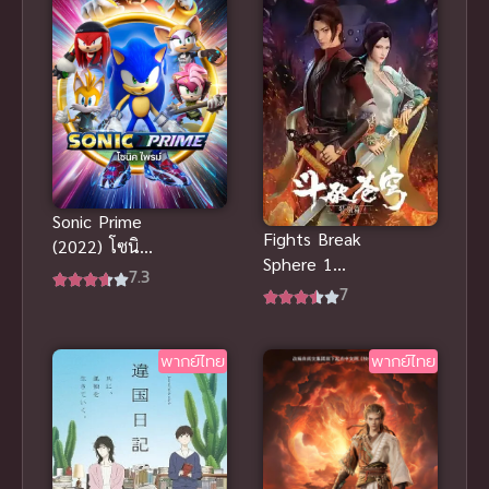
สนุกดี
Sonic Prime
Fights Break
(2022) โซนิค
Sphere 1
ไพรม์ พากย์
7.3
สัประยุทธ์ทะลุ
7
ไทยดูฟรีออน
ฟ้า ภาค 1
ไลน์มันส์สะใจ
พากย์ไทย
พากย์ไทย