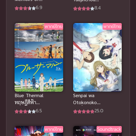
Hunter Girl
Season
6.9
8.4
ฮันเตอร์ เกิร์ล
Three นัตสึ
ซับไทยดูฟรีที่
เมะกับบันทึก
พากย์ไทย
พากย์ไทย
นี่
พิศวง ภาค 3
Senpai wa
Blue Thermal
Otokonoko
ทฤษฎีสีฟ้า
รุ่นพี่สุดสวยคน
พากย์ไทย
25.0
6.5
นี้เป็นผู้ชาย
แอนิเมชัน
ซับไทย
ชมรม
พากย์ไทย
Soundtrack
เครื่องร่อนสุด