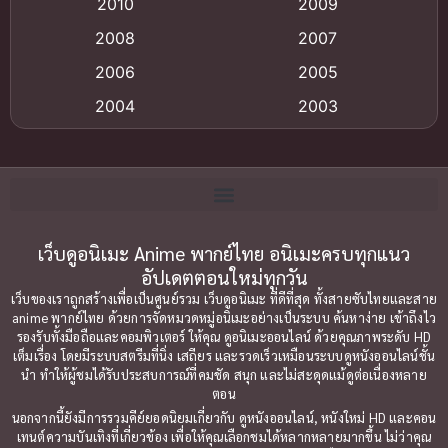
2010
2009
Anime อนิเมะ
(112)
2008
2007
Big tits (นมใหญ่)
(19)
2006
2005
2004
2003
Bitch (ผู้หญิงร่าน)
(1)
2002
2001
Blackmail (ข่มขู่)
(1)
2000
1999
Blood
(1)
1998
1997
1996
1992
เว็บดูอนิเมะ Anime พากย์ไทย อนิเมะครบทุกแนว
Bondage (ทาส)
(1)
อัปเดตตอนใหม่ทุกวัน
1991
1990
Censored (เซ็นเซอร์)
(19)
เว็บของเราถูกสร้างเพื่อเป็นศูนย์รวม เว็บดูอนิเมะ ที่ดีที่สุด ทั้งสายซับไทยและสาย
1989
1988
anime พากย์ไทย ด้วยการจัดหมวดหมู่อนิเมะอย่างเป็นระบบ ค้นหาง่าย เข้าถึงไว
รองรับทั้งมือถือและคอมพิวเตอร์ ให้คุณ ดูอนิเมะออนไลน์ ด้วยคุณภาพระดับ HD
Comedy (ตลก)
1987
(79)
1985
เต็มเรื่อง โดยมีระบบสตรีมที่นิ่ง เสถียร และรวดเร็วเหมือนระบบดูหนังออนไลน์ชั้น
นำ ทำให้ผู้ชมได้รับประสบการณ์ที่คมชัด สนุก และไม่สะดุดแม้ดูต่อเนื่องหลาย
1984
1983
Comedy ตลก
(85)
ตอน
1982
1981
นอกจากนี้ยังมีการรวมคีย์ยอดนิยมเกี่ยวกับ ดูหนังออนไลน์, หนังใหม่ HD และคอน
Comic Book การ์ตูน
(1)
เทนต์ความบันเทิงที่เกี่ยวข้อง เพื่อให้คุณเลือกชมได้หลากหลายมากขึ้น ไม่ว่าคุณ
1980
1979