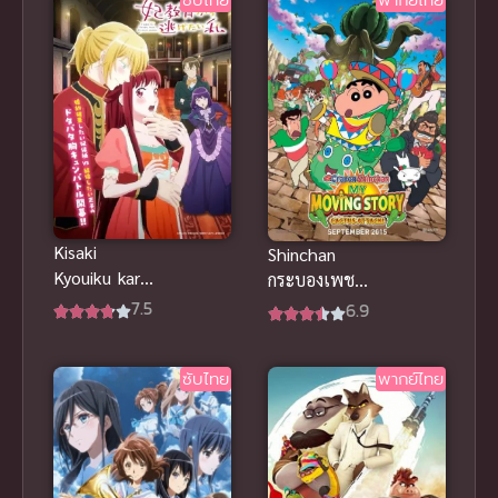
วิกฤตต่างโลก
ภาค 3
Kisaki
Shinchan
Kyouiku kara
กระบองเพชร
Nigetai
ยักษ์ ชินจัง
7.5
6.9
Watashi ฉัน
ผจญภัยต่าง
อยากหนีจาก
แดน พากย์
ซับไทย
พากย์ไทย
บทเรียนเจ้า
ไทยสุดยอด
หญิง
ความฮา