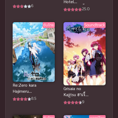
Hotel
Meister
6
โรงแรมวันสิ้น
25.0
ปรมาจารย์
โลก ซับไทย
แห่งอาเทลิเย่ร์
ผู้ไม่รู้ตัว
ซับไทย
Soundtrack
(พากย์ไทย)
Re:Zero kara
Grisaia no
Hajimeru
Kajitsu ฮาเร็ม
Isekai
8.5
ในรั้วโรงเรียน
9
Seikatsu
ภาค 1
Season 3
รีเซ็ตชีวิต ฝ่า
ซับไทย
พากย์ไทย