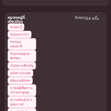
หมวดหมู่ที่
รับชม
154 ครั้ง
เกี่ยวข้อง
Action บู๊
Drama ดราม่า
Fantasy
แฟนตาซี
Psychological
จิตวิทยา
Thriller ระทึกขวัญ
หนังต่างประเทศ
อนิเมะรออัปเดท
การต่อสู้เพื่อความ
ปรารถนาสูงสุด
ความขัดแย้งทาง
อุดมการณ์