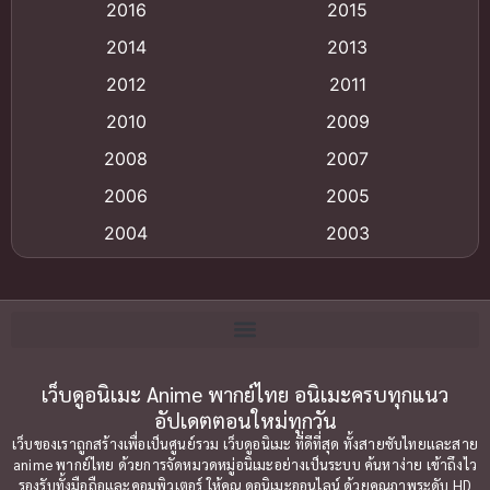
2016
2015
Animation แอนิเมชัน
(19)
2014
2013
2012
2011
anime
(9)
2010
2009
Anime อนิเมะ
(112)
2008
2007
Big tits (นมใหญ่)
(19)
2006
2005
2004
2003
Bitch (ผู้หญิงร่าน)
(1)
2002
2001
Blackmail (ข่มขู่)
(1)
2000
1999
Blood
(1)
1998
1997
1996
1992
เว็บดูอนิเมะ Anime พากย์ไทย อนิเมะครบทุกแนว
Bondage (ทาส)
(1)
อัปเดตตอนใหม่ทุกวัน
1991
1990
Censored (เซ็นเซอร์)
(19)
เว็บของเราถูกสร้างเพื่อเป็นศูนย์รวม เว็บดูอนิเมะ ที่ดีที่สุด ทั้งสายซับไทยและสาย
1989
1988
anime พากย์ไทย ด้วยการจัดหมวดหมู่อนิเมะอย่างเป็นระบบ ค้นหาง่าย เข้าถึงไว
รองรับทั้งมือถือและคอมพิวเตอร์ ให้คุณ ดูอนิเมะออนไลน์ ด้วยคุณภาพระดับ HD