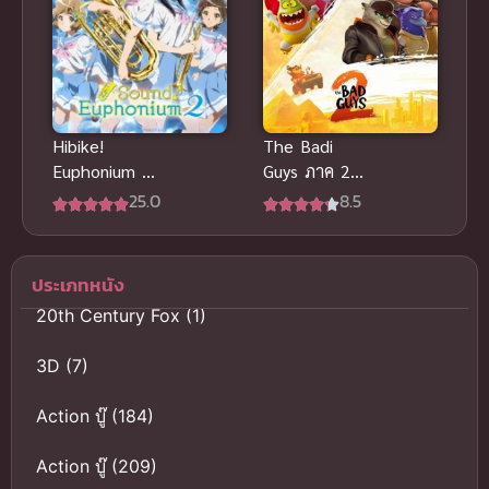
Hibike!
The Badi
Euphonium 2
Guys ภาค 2
ฮิบิเคะ! ยูโฟ
วายร้ายพันธุ์ดี
25.0
8.5
เนียม ภาค 2
ซับไทย
ประเภทหนัง
20th Century Fox
(1)
3D
(7)
Action บู๊
(184)
Action บู๊
(209)