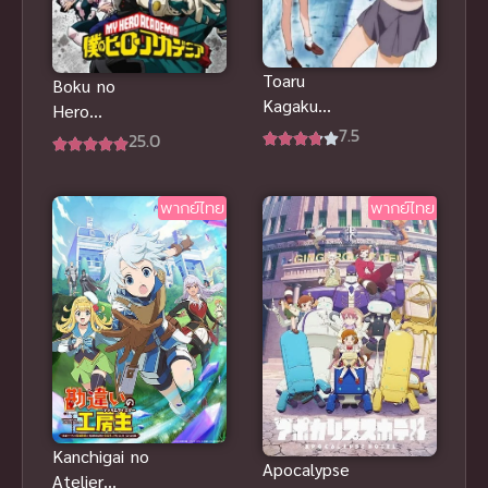
Toaru
Boku no
Kagaku
Hero
Railgun
7.5
Academia 6
25.0
Anime เรลกัน
มายฮีโร่ อคา
แฟ้มลับ ภาค
เดเมีย ภาค 6
1
พากย์ไทย
พากย์ไทย
ซับไทย
Kanchigai no
Apocalypse
Atelier