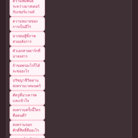
ความสัมพันธ์
ระหว่างมาสเตอร์
กับเซอร์แวนท์
ความหมายของ
การเป็นฮีโร่
ฉากต่อสู้ที่ภาพ
สวยอลังการ
ตัวเอกสายดาร์กที่
น่าสงสาร
ถ้าขอพรอะไรก็ได้
จะขออะไร
ปรัชญาชีวิตผ่าน
สงครามเวทมนตร์
ศัตรูที่น่าเคารพ
และเข้าใจ
สงครามครั้งนี้ใคร
คือคนดี?
สงครามจอก
ศักดิ์สิทธิ์คืออะไร