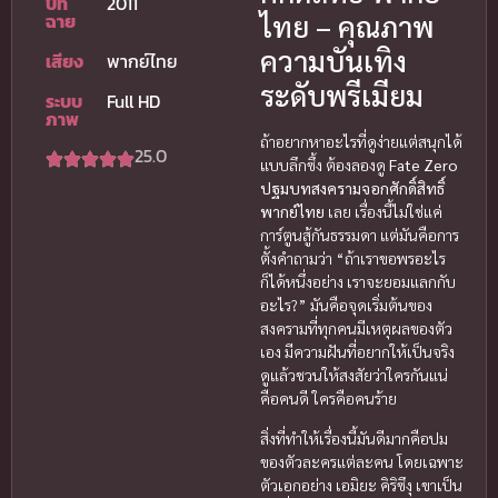
ปีที่
2011
ไทย – คุณภาพ
ฉาย
ความบันเทิง
เสียง
พากย์ไทย
ระดับพรีเมียม
ระบบ
Full HD
ภาพ
ถ้าอยากหาอะไรที่ดูง่ายแต่สนุกได้
25.0
แบบลึกซึ้ง ต้องลองดู
Fate Zero
ปฐมบทสงครามจอกศักดิ์สิทธิ์
พากย์ไทย
เลย เรื่องนี้ไม่ใช่แค่
การ์ตูนสู้กันธรรมดา แต่มันคือการ
ตั้งคำถามว่า “ถ้าเราขอพรอะไร
ก็ได้หนึ่งอย่าง เราจะยอมแลกกับ
อะไร?” มันคือจุดเริ่มต้นของ
สงครามที่ทุกคนมีเหตุผลของตัว
เอง มีความฝันที่อยากให้เป็นจริง
ดูแล้วชวนให้สงสัยว่าใครกันแน่
คือคนดี ใครคือคนร้าย
สิ่งที่ทำให้เรื่องนี้มันดีมากคือปม
ของตัวละครแต่ละคน โดยเฉพาะ
ตัวเอกอย่าง เอมิยะ คิริซึงุ เขาเป็น