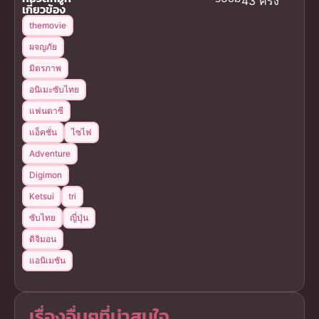
43 ครั้ง
เกี่ยวข้อง
themovie
ผจญภัย
มิตรภาพ
อนิเมะซับไทย
แฟนตาซี
แอ็คชั่น
ไซไฟ
Adventure
Digimon
Ketsui
tri
ซับไทย
ญี่ปุ่น
ดิจิมอน
แอนิเมชัน
เรื่องอื่นๆที่น่าสนใจ