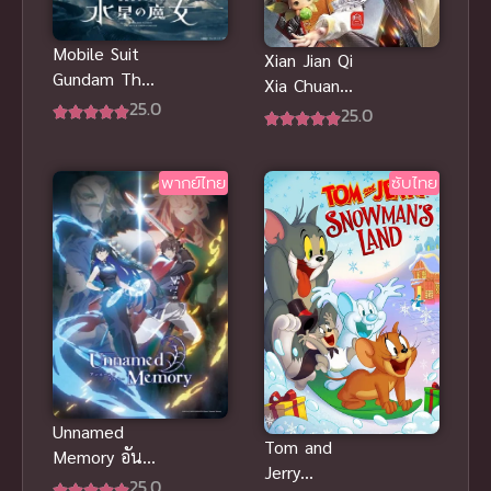
Mobile Suit
Xian Jian Qi
Gundam The
Xia Chuan
Witch from
25.0
San เซียน
25.0
Mercury
กระบี่พิชิตมาร
Season 2
ภาค 3 ซับไทย
พากย์ไทย
ซับไทย
Unnamed
Tom and
Memory อัน
Jerry
เนมด์ เมโมรี
25.0