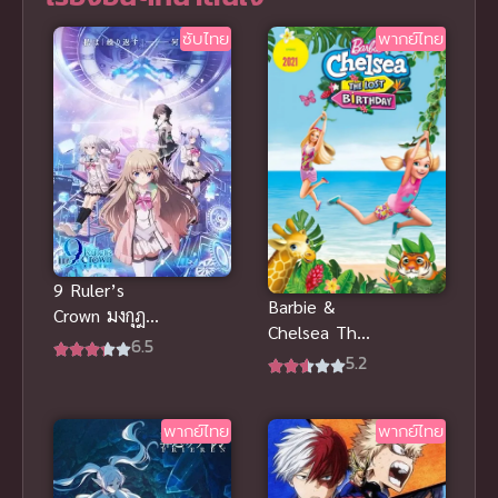
ซับไทย
พากย์ไทย
9 Ruler’s
Barbie &
Crown มงกุฎ
Chelsea The
แห่งผู้ปกครอง
6.5
Lost
5.2
Birthday
(2021) บาร์บี้
พากย์ไทย
พากย์ไทย
กับเชลซี วัน
เกิดที่หายไป
พากย์ไทย