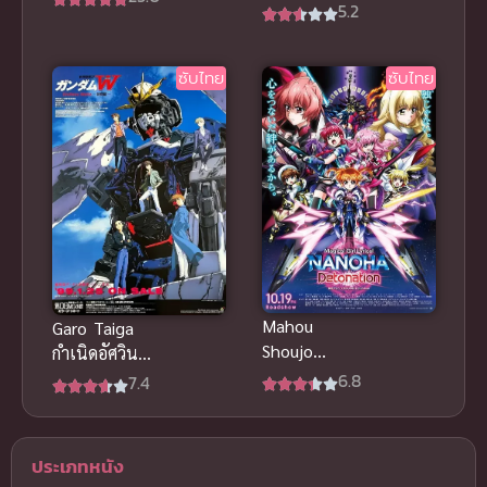
Snowman’s
5.2
ซับไทย
Land (2022)
ทอมกับเจอร์รี่
ซับไทย
ซับไทย
ซับไทยดูฟรี
Mahou
Garo Taiga
Shoujo
กำเนิดอัศวิน
Lyrical
หมาป่าทองคำ
6.8
7.4
Nanoha
ซับไทย
Detonation
นาโนฮะ ซับ
ประเภทหนัง
ไทย